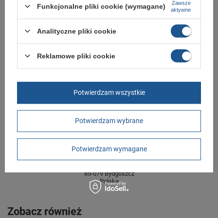
Zawsze
Funkcjonalne pliki cookie (wymagane)
aktywne
Zapięcie
rzepy
Długość towaru w
30
Analityczne pliki cookie
centymetrach
Więcej
Szerokość towaru w
20
Reklamowe pliki cookie
centymetrach
Więcej
Wysokość towaru w
12
centymetrach
Więcej
Potwierdzam wszystkie
GWARANCJA
Potwierdzam wybrane
Czas na reklamację z tytułu rękojmi
2 lata
rękojmia wyłączona dla przedsiębiorców
Potwierdzam wymagane
Adres do reklamacji
Butomania.pl
Kościuszki 27b
85-079 Bydgoszcz
Polska
Zobacz również