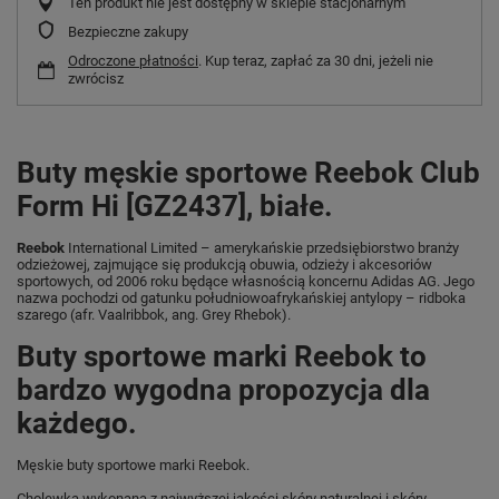
Ten produkt nie jest dostępny w sklepie stacjonarnym
Bezpieczne zakupy
Odroczone płatności
. Kup teraz, zapłać za 30 dni, jeżeli nie
zwrócisz
Buty męskie sportowe Reebok Club
Form Hi [GZ2437], białe.
Reebok
International Limited – amerykańskie przedsiębiorstwo branży
odzieżowej, zajmujące się produkcją obuwia, odzieży i akcesoriów
sportowych, od 2006 roku będące własnością koncernu Adidas AG. Jego
nazwa pochodzi od gatunku południowoafrykańskiej antylopy – ridboka
szarego (afr. Vaalribbok, ang. Grey Rhebok).
Buty sportowe marki Reebok to
bardzo wygodna propozycja dla
każdego.
Męskie buty sportowe marki Reebok.
Cholewka wykonana z najwyższej jakości skóry naturalnej i skóry