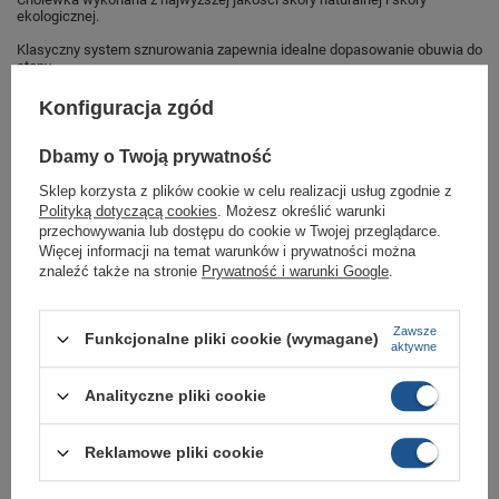
ekologicznej.
Klasyczny system sznurowania zapewnia idealne dopasowanie obuwia do
stopy.
Gruba, odporna na ścieranie podeszwa zewnętrzna.
Konfiguracja zgód
Idealne obuwie do każdej męskiej stylizacji.
Dbamy o Twoją prywatność
Buty sportowe sklep Butomania.pl
Sklep korzysta z plików cookie w celu realizacji usług zgodnie z
Polityką dotyczącą cookies
. Możesz określić warunki
Buty sportowe od Reebok w standardowych rozmiarach 40, 40,5, 41, 42,
przechowywania lub dostępu do cookie w Twojej przeglądarce.
43, 45,5.
Więcej informacji na temat warunków i prywatności można
Zobacz jakie rozmiary są dostępne.
znaleźć także na stronie
Prywatność i warunki Google
.
Sklep Butomania.pl to największy wybór obuwia sportowego dla całej
Twojej rodziny.
Zawsze
Funkcjonalne pliki cookie (wymagane)
aktywne
Kupując w naszym sklepie internetowym masz gwarancję, że towar jest
oryginalny i pochodzi z oficjalnej sieci dystrybucyjnej.
Analityczne pliki cookie
W ciągu 30 dni możesz dokonać zwrotu bądź wymiany towaru bez
podania przyczyny.,
Reklamowe pliki cookie
Marka
Reebok