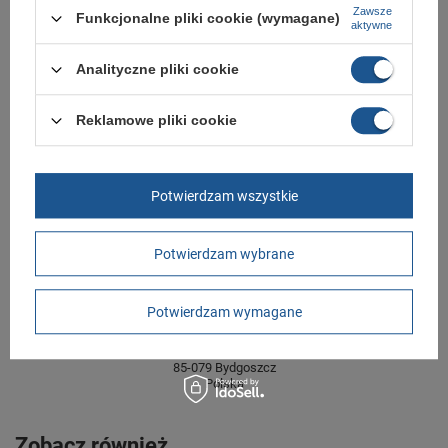
Płeć
męskie
Zawsze
Funkcjonalne pliki cookie (wymagane)
aktywne
Kolor
czarny
Analityczne pliki cookie
Długość towaru w
30
centymetrach
Więcej
Szerokość towaru w
20
Reklamowe pliki cookie
centymetrach
Więcej
Wysokość towaru w
12
centymetrach
Więcej
Potwierdzam wszystkie
GWARANCJA
Potwierdzam wybrane
Czas na reklamację z tytułu rękojmi
2 lata
rękojmia wyłączona dla przedsiębiorców
Potwierdzam wymagane
Adres do reklamacji
Butomania.pl
Kościuszki 27b
85-079 Bydgoszcz
Polska
Zobacz również