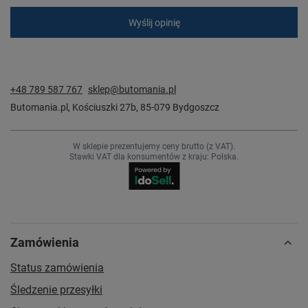
Wyślij opinię
+48 789 587 767
sklep@butomania.pl
Butomania.pl
,
Kościuszki 27b
,
85-079
Bydgoszcz
W sklepie prezentujemy ceny brutto (z VAT).
Stawki VAT dla konsumentów z kraju:
Polska
.
Zamówienia
Status zamówienia
Śledzenie przesyłki