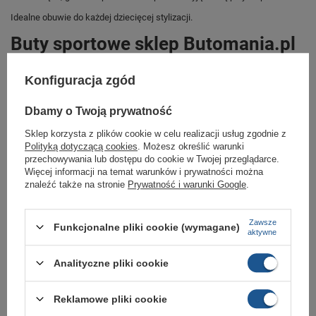
Idealne obuwie do każdej dziecięcej stylizacji.
Buty sportowe sklep Butomania.pl
Buty sportowe od Reebok w standardowych rozmiarach 27, 27,5, 28, 29,
Konfiguracja zgód
30, 31, 32, 33, 34.
Zobacz jakie rozmiary są dostępne.
Dbamy o Twoją prywatność
Sklep Butomania.pl to największy wybór obuwia sportowego dla całej
Sklep korzysta z plików cookie w celu realizacji usług zgodnie z
Twojej rodziny.
Polityką dotyczącą cookies
. Możesz określić warunki
Kupując w naszym sklepie internetowym masz gwarancję, że towar jest
przechowywania lub dostępu do cookie w Twojej przeglądarce.
oryginalny i pochodzi z oficjalnej sieci dystrybucyjnej.
Więcej informacji na temat warunków i prywatności można
znaleźć także na stronie
Prywatność i warunki Google
.
W ciągu 30 dni możesz dokonać zwrotu bądź wymiany towaru bez
podania przyczyny.,
Zawsze
Funkcjonalne pliki cookie (wymagane)
aktywne
Marka
Reebok
Analityczne pliki cookie
Symbol
100033299
Gwarancja
Gwarancja
Reklamowe pliki cookie
Materiał zewnętrzny
skóra ekologiczna