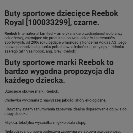
Buty sportowe dziecięce Reebok
Royal [100033299], czarne.
Reebok
International Limited – amerykańskie przedsiębiorstwo branży
odzieżowej, zajmujące się produkcją obuwia, odzieży i akcesoriów
sportowych, od 2006 roku będące własnością koncernu Adidas AG. Jego
nazwa pochodzi od gatunku południowoafrykańskiej antylopy – ridboka
szarego (afr. Vaalribbok, ang. Grey Rhebok).
Buty sportowe marki Reebok to
bardzo wygodna propozycja dla
każdego dziecka.
Dziecięce obuwie marki Reebok.
Cholewka wykonana z najwyższej jakości skóry ekologicznej.
Klasyczny sytem sznurowania zapewnia idealne dopasowanie obuwia do
stopy dziecka.
Miękka, tekstylna wyściółka miękko otula stopę.
Niebrudząca, gumowa podeszwa zapewnia wyjątkową przyczepność.