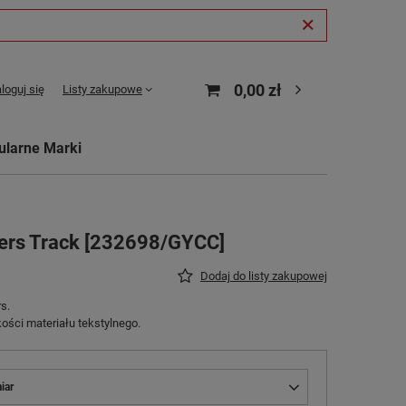
0,00 zł
loguj się
Listy zakupowe
ularne Marki
ers Track [232698/GYCC]
Dodaj do listy zakupowej
s.
ści materiału tekstylnego.
iar