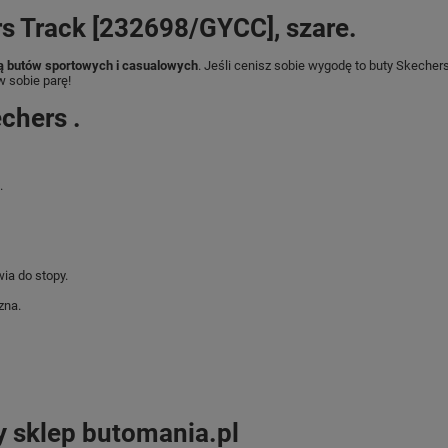
s Track [232698/GYCC], szare.
ą butów sportowych i casualowych
. Jeśli cenisz sobie wygodę to buty Skecher
w sobie parę!
chers .
.
a do stopy.
zna.
y sklep butomania.pl