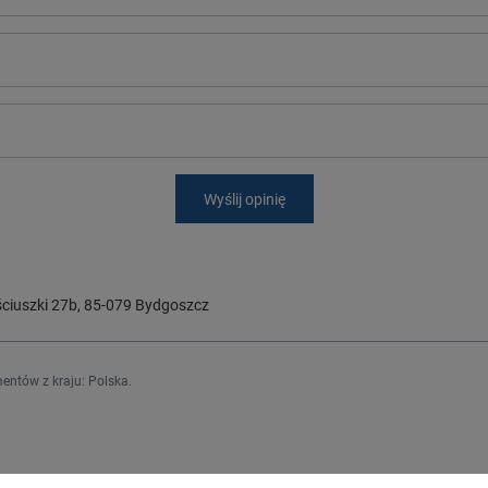
Wyślij opinię
ciuszki 27b
,
85-079
Bydgoszcz
entów z kraju:
Polska
.
Regulaminy