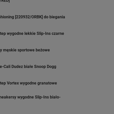
/RED]
hioning [220932/ORBK] do biegania
tep wygodne lekkie Slip-Ins czarne
ty męskie sportowe beżowe
e-Cali Dudez białe Snoop Dogg
Step Vortex wygodne granatowe
neakersy wygodne Slip-Ins biało-