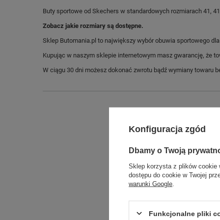
Buty sportowe od Skechers w standardowych rozmiarach 41, 41,5, 4
Zobacz jakie rozmiary są dostępne.
Sklep Butomania.pl to największy wybór obuwia sportowego dla c
Kupując w naszym sklepie internetowym masz gwarancję, że towar 
W ciągu 30 dni możesz dokonać zwrotu bądź wymiany towaru be
Konfiguracja zgód
Dbamy o Twoją prywatn
Sklep korzysta z plików cookie 
dostępu do cookie w Twojej prz
warunki Google
.
Długo
Szeroko
Funkcjonalne pliki 