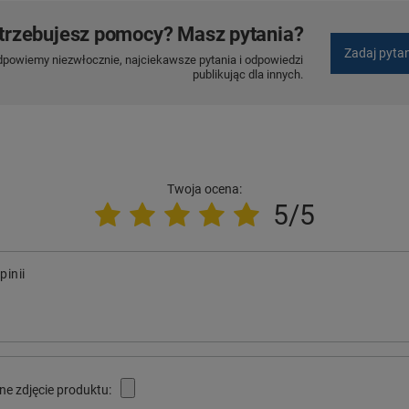
trzebujesz pomocy? Masz pytania?
Zadaj pyta
dpowiemy niezwłocznie, najciekawsze pytania i odpowiedzi
publikując dla innych.
Twoja ocena:
5/5
pinii
ne zdjęcie produktu: