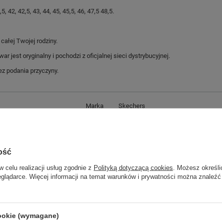
2, 42,5, 43, 44, 45, 45,5, 46, 47,5 48,5.
ałej Twojej rodziny.
jest oryginalny i pochodzi z oficjalnej sieci dystrybucyjnej.
z podania przyczyny.
Marka
Skechers
Symbol
232698/GYCC
Gwarancja
Gwarancja
ość
Materiał zewnętrzny
tkanina
Zapięcie
sznurowane
w celu realizacji usług zgodnie z
Polityką dotyczącą cookies
. Możesz określi
eglądarce. Więcej informacji na temat warunków i prywatności można znaleźć
Płeć
męskie
ść towaru w centymetrach
Więcej
30
ść towaru w centymetrach
Więcej
20
cookie (wymagane)