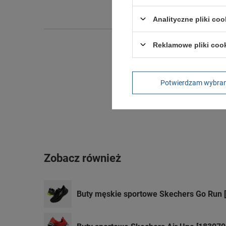
Wysokoś
Analityczne pliki coo
Reklamowe pliki coo
Potwierdzam wybra
Zobacz również
Buty męskie sportowe Skechers Go Run