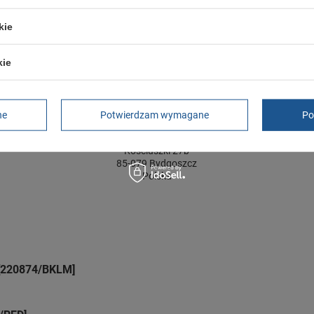
ć towaru w centymetrach
Więcej
12
kie
kie
GWARANCJA
Czas na reklamację z tytułu rękojmi
2 lata
rękojmia wyłączona dla przedsiębiorców
ne
Potwierdzam wymagane
Po
Adres do reklamacji
Butomania.pl
Kościuszki 27b
85-079 Bydgoszcz
Polska
 [220874/BKLM]