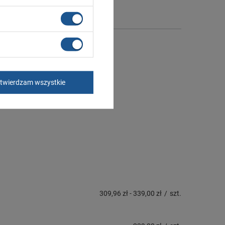
twierdzam wszystkie
309,96 zł
-
339,00 zł
/
szt.