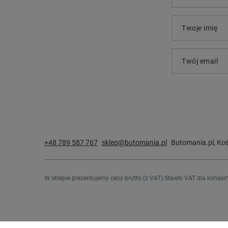
Twoje imię
Twój email
+48 789 587 767
sklep@butomania.pl
Butomania.pl
,
Koś
W sklepie prezentujemy ceny brutto (z VAT).
Stawki VAT dla konsum
Zamówienia
Konto