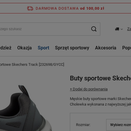
DARMOWA DOSTAWA
od 100,00 zł
Za
dzież
Okazja
Sport
Sprzęt sportowy
Akcesoria
Pop
ortowe Skechers Track [232698/GYCC]
Buty sportowe Skech
+ Dodaj do porównania
Męskie buty sportowe marki Skecher
Cholewka wykonana z najwyższej jako
Rozmiar
Wybierz rozm