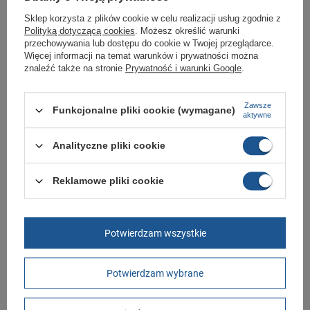
Marka
Lee Cooper
Sklep korzysta z plików cookie w celu realizacji usług zgodnie z
Polityką dotyczącą cookies
. Możesz określić warunki
Symbol
LCW-24-02-2140M
przechowywania lub dostępu do cookie w Twojej przeglądarce.
Więcej informacji na temat warunków i prywatności można
Gwarancja
Gwarancja
znaleźć także na stronie
Prywatność i warunki Google
.
Materiał zewnętrzny
tkanina
Zapięcie
sznurowane
Zawsze
Funkcjonalne pliki cookie (wymagane)
aktywne
Płeć
męskie
Długość towaru w
30
Analityczne pliki cookie
centymetrach
Więcej
Szerokość towaru w
20
Reklamowe pliki cookie
centymetrach
Więcej
Wysokość towaru w
12
centymetrach
Więcej
Potwierdzam wszystkie
GWARANCJA
Potwierdzam wybrane
Czas na reklamację z tytułu rękojmi
2 lata
rękojmia wyłączona dla przedsiębiorców