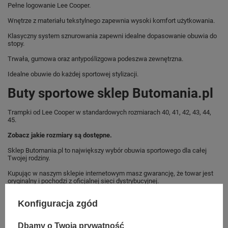
Pełne logowanie Lee Cooper.
Wnętrze z materiału tekstylnego zapewnia wysoki komfort użytkowania.
Klasyczny system sznurowania zapewni idealne dopasowanie obuwia do
stopy.
Trwała, gumowa oraz antypoślizgowa podeszwa zewnętrzna.
Idealne obuwie do każdej sportowej stylizacji.
Buty sportowe sklep Butomania.pl
Trampki od Lee Cooper w standardowych rozmiarach 40, 41, 42, 43, 44,
45.
Zobacz jakie rozmiary są dostępne.
Sklep Butomania.pl to największy wybór obuwia sportowego dla całej
Twojej rodziny.
Kupując w naszym sklepie internetowym masz gwarancję, że towar jest
oryginalny i pochodzi z oficjalnej sieci dystrybucyjnej.
W ciągu 30 dni możesz dokonać zwrotu bądź wymiany towaru bez
Konfiguracja zgód
podania przyczyny.
Dbamy o Twoją prywatność