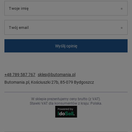
Twoje imię
Twój email
Wyślij opinię
+48 789 587 767
sklep@butomania.pl
Butomania.pl
,
Kościuszki 27b
,
85-079
Bydgoszcz
W sklepie prezentujemy ceny brutto (z VAT).
Stawki VAT dla konsumentów z kraju:
Polska
.