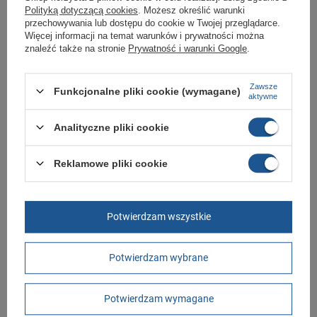
Polityką dotyczącą cookies
. Możesz określić warunki
W ciągu 30 dni możesz dokonać zwrotu bądź wymiany towaru bez
przechowywania lub dostępu do cookie w Twojej przeglądarce.
podania przyczyny.
Więcej informacji na temat warunków i prywatności można
znaleźć także na stronie
Prywatność i warunki Google
.
Marka
Aku
Zawsze
Funkcjonalne pliki cookie (wymagane)
aktywne
Symbol
647029
Gwarancja
Gwarancja
Analityczne pliki cookie
Materiał zewnętrzny
skóra ekologiczna
Reklamowe pliki cookie
Zapięcie
sznurowane
Płeć
męskie
Długość towaru w
30
Potwierdzam wszystkie
centymetrach
Więcej
Szerokość towaru w
20
centymetrach
Więcej
Potwierdzam wybrane
Wysokość towaru w
12
centymetrach
Więcej
Potwierdzam wymagane