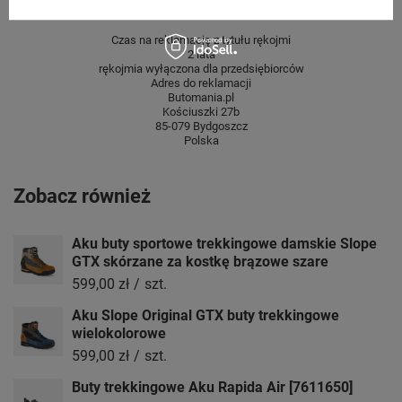
GWARANCJA
Czas na reklamację z tytułu rękojmi
2 lata
rękojmia wyłączona dla przedsiębiorców
Adres do reklamacji
Butomania.pl
Kościuszki 27b
85-079 Bydgoszcz
Polska
Zobacz również
Aku buty sportowe trekkingowe damskie Slope
GTX skórzane za kostkę brązowe szare
599,00 zł
/
szt.
Aku Slope Original GTX buty trekkingowe
wielokolorowe
599,00 zł
/
szt.
Buty trekkingowe Aku Rapida Air [7611650]