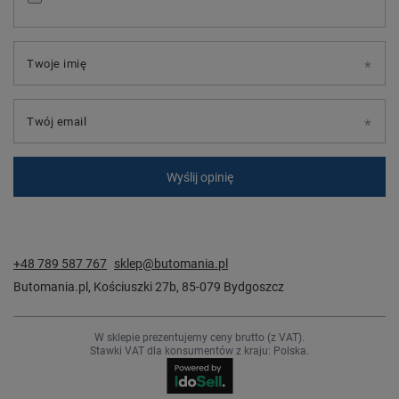
Twoje imię
Twój email
Wyślij opinię
+48 789 587 767
sklep@butomania.pl
Butomania.pl
,
Kościuszki 27b
,
85-079
Bydgoszcz
W sklepie prezentujemy ceny brutto (z VAT).
Stawki VAT dla konsumentów z kraju:
Polska
.