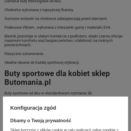
Damskie buty trekkingowe od Aku.
Cholewka wykonana z najwyższej tkaniny.
Gumowe wstawki na cholewce zabezpieczają przed otarciami.
Podeszwa Vibram , wykonana z mieszanki gumy i materiału EVA.
Bieżnik pozostaje w stałym kontakcie z podłożem, dzięki czemu oferuje
maximum komfortu oraz bezpieczeństwo i stabilność na mokrych
powierzchniach.
Klasyczne sznurowanie.
Idealne obuwie do każdej sportowej stylizacji.
Buty sportowe dla kobiet sklep
Butomania.pl
Buty sportowe od Aku w standardowym rozmiarze 38.
Zobacz jakie rozmiary są dostępne.
Konfiguracja zgód
Sklep Butomania.pl to największy wybór obuwia sportowego dla całej
Twojej rodziny.
Dbamy o Twoją prywatność
Kupując w naszym sklepie internetowym masz gwarancję, że towar jest
oryginalny i pochodzi z oficjalnej sieci dystrybucyjnej.
Sklep korzysta z plików cookie w celu realizacji usług zgodnie z