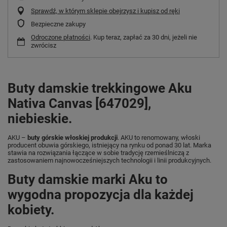
Sprawdź, w którym sklepie obejrzysz i kupisz od ręki
Bezpieczne zakupy
Odroczone płatności
. Kup teraz, zapłać za 30 dni, jeżeli nie
zwrócisz
Buty damskie trekkingowe Aku
Nativa Canvas [647029],
niebieskie.
AKU –
buty górskie włoskiej produkcji
. AKU to renomowany, włoski
producent obuwia górskiego, istniejący na rynku od ponad 30 lat. Marka
stawia na rozwiązania łączące w sobie tradycję rzemieślniczą z
zastosowaniem najnowocześniejszych technologii i linii produkcyjnych.
Buty damskie marki Aku to
wygodna propozycja dla każdej
kobiety.