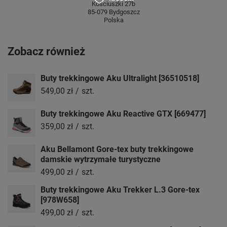
Kościuszki 27b
85-079 Bydgoszcz
Polska
Zobacz również
Buty trekkingowe Aku Ultralight [36510518]
549,00 zł
/
szt.
Buty trekkingowe Aku Reactive GTX [669477]
359,00 zł
/
szt.
Aku Bellamont Gore-tex buty trekkingowe
damskie wytrzymałe turystyczne
499,00 zł
/
szt.
Buty trekkingowe Aku Trekker L.3 Gore-tex
[978W658]
499,00 zł
/
szt.