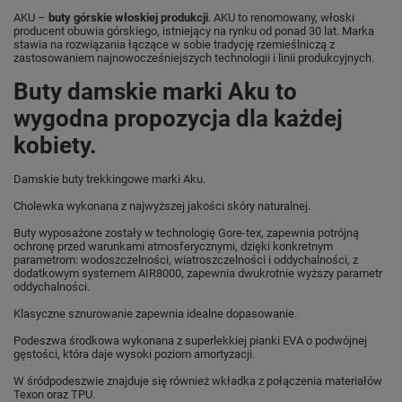
AKU –
buty górskie włoskiej produkcji
. AKU to renomowany, włoski
producent obuwia górskiego, istniejący na rynku od ponad 30 lat. Marka
stawia na rozwiązania łączące w sobie tradycję rzemieślniczą z
zastosowaniem najnowocześniejszych technologii i linii produkcyjnych.
Buty damskie marki Aku to
wygodna propozycja dla każdej
kobiety.
Damskie buty trekkingowe marki Aku.
Cholewka wykonana z najwyższej jakości skóry naturalnej.
Buty wyposażone zostały w technologię Gore-tex, zapewnia potrójną
ochronę przed warunkami atmosferycznymi, dzięki konkretnym
parametrom: wodoszczelności, wiatroszczelności i oddychalności, z
dodatkowym systemem AIR8000, zapewnia dwukrotnie wyższy parametr
oddychalności.
Klasyczne sznurowanie zapewnia idealne dopasowanie.
Podeszwa środkowa wykonana z superlekkiej pianki EVA o podwójnej
gęstości, która daje wysoki poziom amortyzacji.
W śródpodeszwie znajduje się również wkładka z połączenia materiałów
Texon oraz TPU.