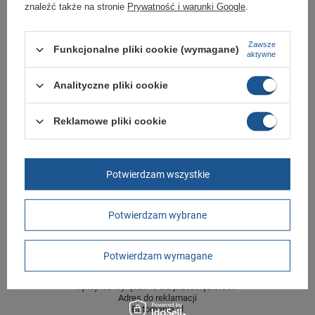
znaleźć także na stronie
Prywatność i warunki Google
.
Symbol
36514230
Gwarancja
Gwarancja
Zawsze
Funkcjonalne pliki cookie (wymagane)
aktywne
Kolor
brązowy
Materiał zewnętrzny
skóra ekologiczna
Analityczne pliki cookie
Zapięcie
sznurowane
Reklamowe pliki cookie
Długość towaru w
30
centymetrach
Więcej
Szerokość towaru w
20
centymetrach
Więcej
Potwierdzam wszystkie
Wysokość towaru w
12
centymetrach
Więcej
Potwierdzam wybrane
GWARANCJA
Potwierdzam wymagane
Czas na reklamację z tytułu rękojmi
2 lata
rękojmia wyłączona dla przedsiębiorców
Adres do reklamacji
Butomania.pl