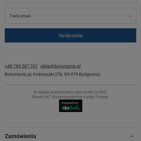
Twój email
Wyślij opinię
+48 789 587 767
sklep@butomania.pl
Butomania.pl
,
Kościuszki 27b
,
85-079
Bydgoszcz
W sklepie prezentujemy ceny brutto (z VAT).
Stawki VAT dla konsumentów z kraju:
Polska
.
Zamówienia