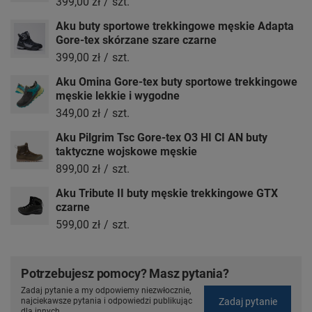
399,00 zł
/
szt.
Aku buty sportowe trekkingowe męskie Adapta
Gore-tex skórzane szare czarne
399,00 zł
/
szt.
Aku Omina Gore-tex buty sportowe trekkingowe
męskie lekkie i wygodne
349,00 zł
/
szt.
Aku Pilgrim Tsc Gore-tex O3 HI CI AN buty
taktyczne wojskowe męskie
899,00 zł
/
szt.
Aku Tribute II buty męskie trekkingowe GTX
czarne
599,00 zł
/
szt.
Potrzebujesz pomocy? Masz pytania?
Zadaj pytanie a my odpowiemy niezwłocznie,
Zadaj pytanie
najciekawsze pytania i odpowiedzi publikując
dla innych.