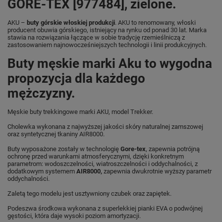
GORE-TEX [977484], zielone.
AKU –
buty górskie włoskiej produkcji
. AKU to renomowany, włoski
producent obuwia górskiego, istniejący na rynku od ponad 30 lat. Marka
stawia na rozwiązania łączące w sobie tradycję rzemieślniczą z
zastosowaniem najnowocześniejszych technologii i linii produkcyjnych.
Buty męskie marki Aku to wygodna
propozycja dla każdego
mężczyzny.
Męskie buty trekkingowe marki AKU, model Trekker.
Cholewka wykonana z najwyższej jakości skóry naturalnej zamszowej
oraz syntetycznej tkaniny AIR8000.
Buty wyposażone zostały w technologię
Gore-tex
, zapewnia potrójną
ochronę przed warunkami atmosferycznymi, dzięki konkretnym
parametrom: wodoszczelności, wiatroszczelności i oddychalności, z
dodatkowym systemem
AIR8000,
zapewnia dwukrotnie wyższy parametr
oddychalności.
Zaletą tego modelu jest usztywniony czubek oraz zapiętek.
Podeszwa środkowa wykonana z superlekkiej pianki EVA o podwójnej
gęstości, która daje wysoki poziom amortyzacji.