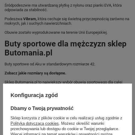
Śródpodeszwie ma utwardzaną płytkę z nylonu oraz pianki EVA, która
odpowiada za stabilność.
Podeszwa
Vibram,
która cechuje się świetną przyczepnością zarówno na
mokrych, jak i suchych nawierzchniach.
Obuwie zostało wyprodukowane na terenie Unii Europejskiej.
Buty sportowe dla mężczyzn sklep
Butomania.pl
Buty sportowe od Aku w standardowym rozmiarze 42.
Zobacz jakie rozmiary są dostępne.
Sklep Butomania.pl to największy wybór obuwia sportowego dla całej
Twojej rodziny.
Konfiguracja zgód
Kupując w naszym sklepie internetowym masz gwarancję, że towar jest
oryginalny i pochodzi z oficjalnej sieci dystrybucyjnej.
Dbamy o Twoją prywatność
W ciągu 30 dni możesz dokonać zwrotu bądź wymiany towaru bez
podania przyczyny.
Sklep korzysta z plików cookie w celu realizacji usług zgodnie z
Polityką dotyczącą cookies
. Możesz określić warunki
przechowywania lub dostępu do cookie w Twojej przeglądarce.
Więcej informacji na temat warunków i prywatności można