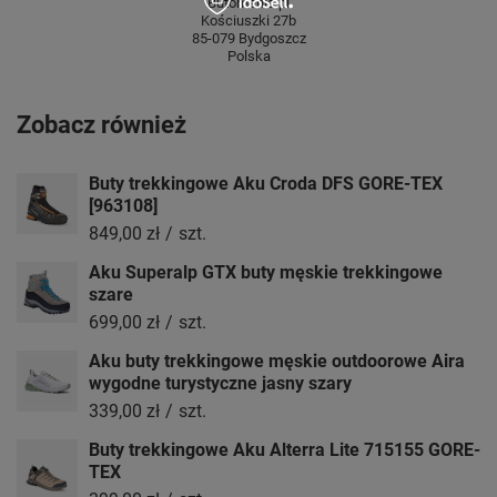
Butomania.pl
Kościuszki 27b
85-079 Bydgoszcz
Polska
Zobacz również
Buty trekkingowe Aku Croda DFS GORE-TEX
[963108]
849,00 zł
/
szt.
Aku Superalp GTX buty męskie trekkingowe
szare
699,00 zł
/
szt.
Aku buty trekkingowe męskie outdoorowe Aira
wygodne turystyczne jasny szary
339,00 zł
/
szt.
Buty trekkingowe Aku Alterra Lite 715155 GORE-
TEX