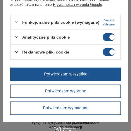
Marka
Aku
znaleźć także na stronie
Prywatność i warunki Google
.
Symbol
977484
Gwarancja
Gwarancja
Zawsze
Funkcjonalne pliki cookie (wymagane)
aktywne
Materiał zewnętrzny
skóra ekologiczna
Zapięcie
sznurowane
Analityczne pliki cookie
Płeć
męskie
Reklamowe pliki cookie
Długość towaru w
30
centymetrach
Więcej
Szerokość towaru w
20
centymetrach
Więcej
Potwierdzam wszystkie
Wysokość towaru w
12
centymetrach
Więcej
Potwierdzam wybrane
GWARANCJA
Potwierdzam wymagane
Czas na reklamację z tytułu rękojmi
2 lata
rękojmia wyłączona dla przedsiębiorców
Adres do reklamacji