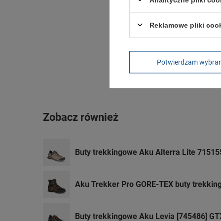
Reklamowe pliki coo
Potwierdzam wybra
Zobacz również
Buty trekkingowe Aku Alterra Lite 715
Aku Trekker Pro GORE-TEX buty trekki
Buty trekkingowe Aku Levia [745486] GT