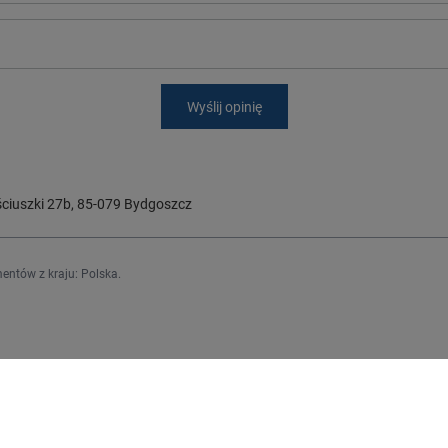
Wyślij opinię
ciuszki 27b
,
85-079
Bydgoszcz
entów z kraju:
Polska
.
Regulaminy
j się
Informacje o sklepie
Wysyłka