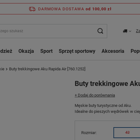
DARMOWA DOSTAWA
od 100,00 zł
Za
dzież
Okazja
Sport
Sprzęt sportowy
Akcesoria
Pop
kie
Buty trekkingowe Aku Rapida Air [760.1252]
Buty trekkingowe Aku
+ Dodaj do porównania
Męskie buty turystyczne od Aku.
Idealne do pieszych wędrówek w ciep
Rozmiar
42