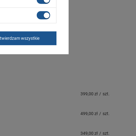
twierdzam wszystkie
399,00 zł
/
szt.
499,00 zł
/
szt.
349,00 zł
/
szt.