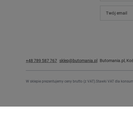
Twój email
+48 789 587 767
sklep@butomania.pl
Butomania.pl
,
Koś
W sklepie prezentujemy ceny brutto (z VAT).
Stawki VAT dla konsum
Zamówienia
Konto
Status zamówienia
Zarejestru
Śledzenie przesyłki
Koszyk