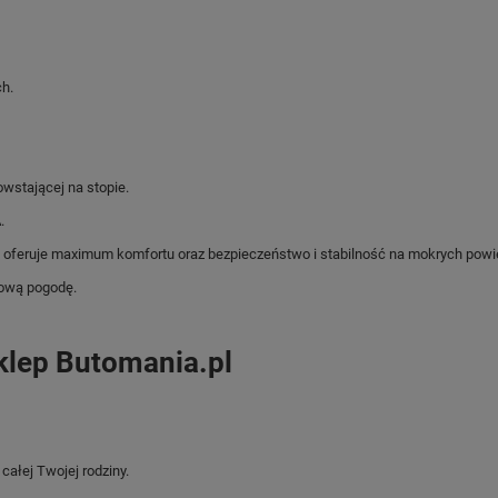
h.
wstającej na stopie.
.
u oferuje maximum komfortu oraz bezpieczeństwo i stabilność na mokrych powi
zową pogodę.
klep Butomania.pl
ałej Twojej rodziny.