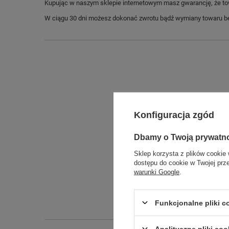
Kupując w naszym sklepie internetowym masz gwarancję, że towar 
W ciągu 30 dni możesz dokonać zwrotu bądź wymiany towaru be
Konfiguracja zgód
Dbamy o Twoją prywatn
Sklep korzysta z plików cookie 
dostępu do cookie w Twojej prz
Długo
warunki Google
.
Szeroko
Wysokoś
Funkcjonalne pliki 
Analityczne pliki coo