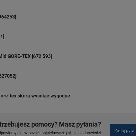
964253]
1]
Mid GORE-TEX [672 593]
527052]
Gore-tex skóra wysokie wygodne
trzebujesz pomocy? Masz pytania?
Zadaj pyta
dpowiemy niezwłocznie, najciekawsze pytania i odpowiedzi