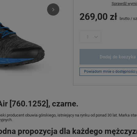
Sprawdź wymia
269,00 zł
brutto
/
sz
Dodaj do koszyka
Powiadom mnie o dostępności 
ir [760.1252], czarne.
ski producent obuwia górskiego, istniejący na rynku od ponad 30 lat. Marka sta
cyjnych.
odna propozycja dla każdego mężczyz