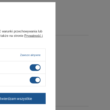
ć warunki przechowywania lub
 także na stronie
Prywatność i
Zawsze aktywne
twierdzam wszystkie