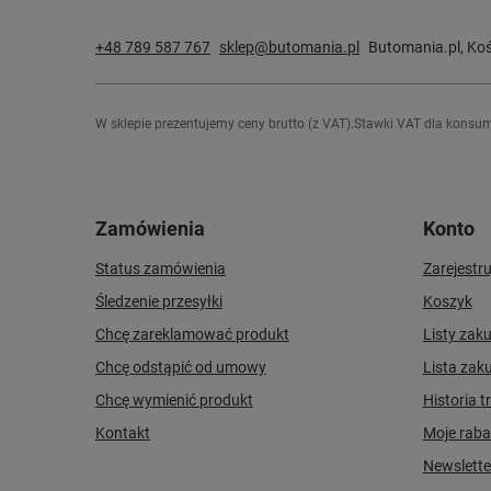
+48 789 587 767
sklep@butomania.pl
Butomania.pl
,
Koś
W sklepie prezentujemy ceny brutto (z VAT).
Stawki VAT dla konsum
Zamówienia
Konto
Status zamówienia
Zarejestru
Śledzenie przesyłki
Koszyk
Chcę zareklamować produkt
Listy zak
Chcę odstąpić od umowy
Lista zak
Chcę wymienić produkt
Historia t
Kontakt
Moje raba
Newslette