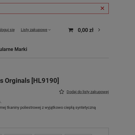
0,00 zł
loguj się
Listy zakupowe
ularne Marki
s Orginals [HL9190]
Dodaj do listy zakupowej
.
ej tkaniny poliestrowej z wyjątkowo ciepłą syntetyczną