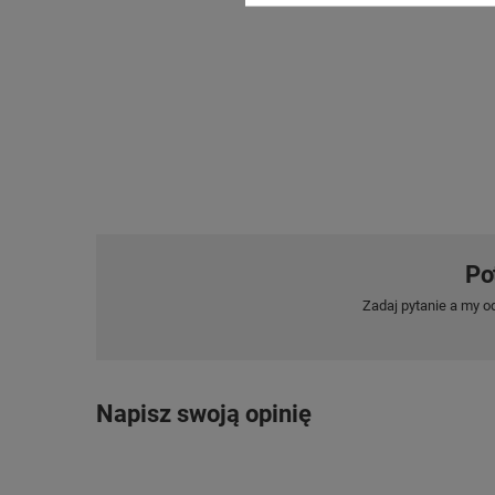
Po
Zadaj pytanie a my o
Napisz swoją opinię