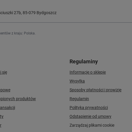
ciuszki 27b
,
85-079
Bydgoszcz
entów z kraju:
Polska
.
Regulaminy
j się
Informacje o sklepie
Wysyłka
upowe
Sposoby płatności i prowizje
upionych produktów
Regulamin
ransakcji
Polityka prywatności
ty
Odstąpienie od umowy
r
Zarządzaj plikami cookie