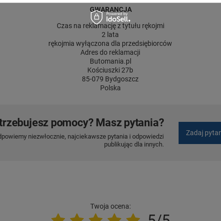
GWARANCJA
Czas na reklamację z tytułu rękojmi
2 lata
rękojmia wyłączona dla przedsiębiorców
Adres do reklamacji
Butomania.pl
Kościuszki 27b
85-079 Bydgoszcz
Polska
trzebujesz pomocy? Masz pytania?
Zadaj pyta
dpowiemy niezwłocznie, najciekawsze pytania i odpowiedzi
publikując dla innych.
Twoja ocena:
5/5