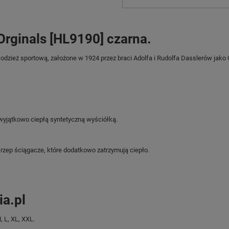
rginals [HL9190] czarna.
odzież sportową, założone w 1924 przez braci Adolfa i Rudolfa Dasslerów jako
wyjątkowo ciepłą syntetyczną wyściółką.
rzep ściągacze, które dodatkowo zatrzymują ciepło.
a.pl
 L, XL, XXL.