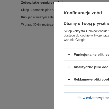
Zobacz jakie rozmiary są dostępne.
Sklep Butomania.pl to największy wybór obuwia sportowego dla c
Konfiguracja zgód
Kupując w naszym sklepie internetowym masz gwarancję, że towar 
Dbamy o Twoją prywatn
W ciągu 30 dni możesz dokonać zwrotu bądź wymiany towaru be
Sklep korzysta z plików cookie 
dostępu do cookie w Twojej prz
warunki Google
.
Funkcjonalne pliki 
Analityczne pliki coo
Reklamowe pliki coo
Długo
Szeroko
Wysokoś
Potwierdzam wybra