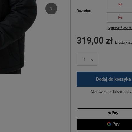
xs
Rozmiar
XL
Sprawdź wymia
319,00 zł
brutto
/
sz
Dodaj do koszyka
Możesz kupić także poprz