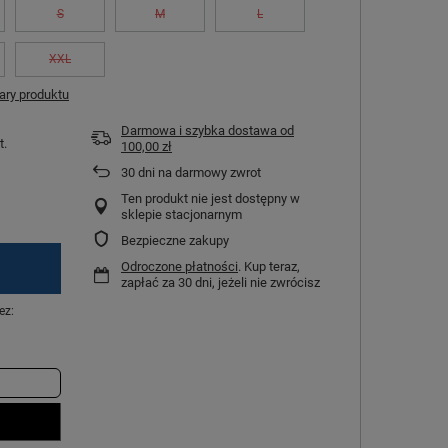
S
M
L
XXL
ry produktu
Darmowa i szybka dostawa
od
t.
100,00 zł
30
dni na darmowy zwrot
Ten produkt nie jest dostępny w
sklepie stacjonarnym
Bezpieczne zakupy
Odroczone płatności
. Kup teraz,
zapłać za 30 dni, jeżeli nie zwrócisz
ez: