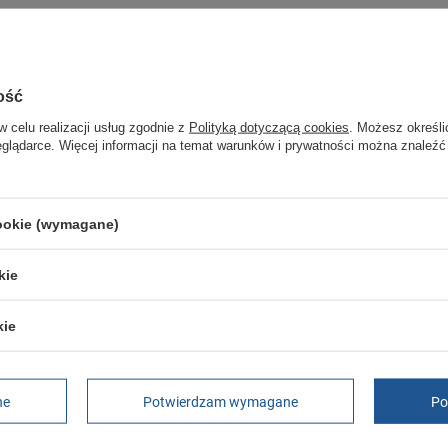
ałej Twojej rodziny.
jest oryginalny i pochodzi z oficjalnej sieci dystrybucyjnej.
ość
z podania przyczyny.
w celu realizacji usług zgodnie z
Polityką dotyczącą cookies
. Możesz określi
eglądarce. Więcej informacji na temat warunków i prywatności można znaleźć
Marka
Adidas
Symbol
HL9190
cookie (wymagane)
Gwarancja
Gwarancja
Płeć
męskie
kie
Kolor
czarny
kie
ść towaru w centymetrach
Więcej
30
ść towaru w centymetrach
Więcej
20
ć towaru w centymetrach
Więcej
12
ne
Potwierdzam wymagane
Po