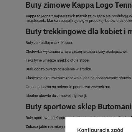
Buty zimowe Kappa Logo Tenn
Kappa
to jedna z najstarszych
marek
zajmująca się produkcją odz
miasteczek.
Marka
specjalizuje się w produkcji butów oraz odzi
Buty trekkingowe dla kobiet i 
Buty za kostkę marki Kappa.
Cholewka wykonana z najwyższej jakości skóry ekologicznej.
Tekstylne wnętrze miękko otula stopę.
Brak dodatkowego ocieplenia w środku.
Klasyczne sznurowanie zapewnia idealne dopasowanie obuwia 
Gruba, odporna na ścieranie podeszwa zewnętrzna.
Idealne obuwie do zimowej stylizacji.
Buty sportowe sklep Butomani
Buty sportowe od Kappa w standardowych rozmiarach 40, 41, 42, 
Zobacz jakie rozmiary są dostępne.
Konfiguracja zgód