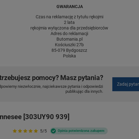
GWARANCJA
Czas na reklamację z tytułu rękojmi
2 lata
rękojmia wyłączona dla przedsiębiorców
Adres do reklamacji
Butomania.pl
Kościuszki 27b
85-079 Bydgoszcz
Polska
trzebujesz pomocy? Masz pytania?
Zadaj pyta
dpowiemy niezwłocznie, najciekawsze pytania i odpowiedzi
publikując dla innych.
ennesee [303UY90 939]
5/5
Opinia potwierdzona zakupem