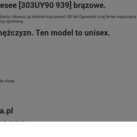
esee [303UY90 939] brązowe.
ieży i obuwia, jej historia liczy ponad 100 lat! Opowieść o tej firmie rozpoczyn
eży sportowej.
mężczyzn. Ten model to unisex.
do stopy.
a.pl
43, 44, 45, 46.