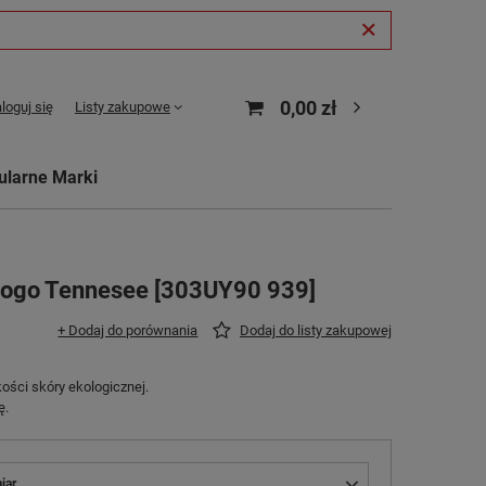
0,00 zł
loguj się
Listy zakupowe
ularne Marki
Logo Tennesee [303UY90 939]
+ Dodaj do porównania
Dodaj do listy zakupowej
ści skóry ekologicznej.
ę.
iar