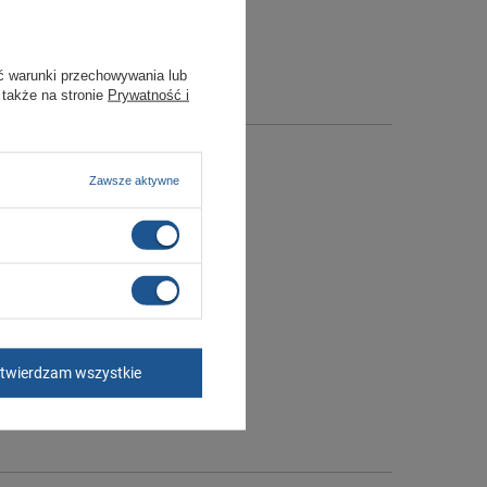
ć warunki przechowywania lub
 także na stronie
Prywatność i
Zawsze aktywne
twierdzam wszystkie