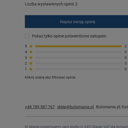
Liczba wystawionych opinii: 2
Napisz swoją opinię
Pokaż tylko opinie potwierdzone zakupem
5
2
4
0
3
0
2
0
1
0
Kliknij ocenę aby filtrować opinie
+48 789 587 767
sklep@butomania.pl
Butomania.pl
,
Koś
W sklepie prezentujemy ceny brutto (z VAT).
Stawki VAT dla konsum