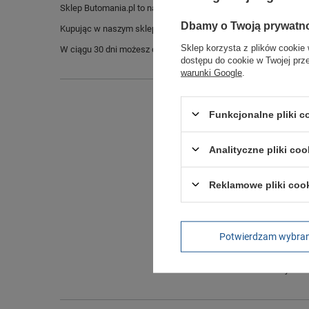
Sklep Butomania.pl to największy wybór obuwia sportowego dla c
Dbamy o Twoją prywatn
Kupując w naszym sklepie internetowym masz gwarancję, że towar 
Sklep korzysta z plików cookie 
W ciągu 30 dni możesz dokonać zwrotu bądź wymiany towaru be
dostępu do cookie w Twojej prz
warunki Google
.
Funkcjonalne pliki 
Analityczne pliki coo
Reklamowe pliki coo
Długo
Potwierdzam wybra
Szeroko
Wysokoś