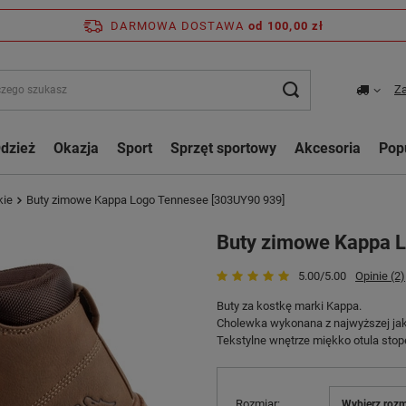
DARMOWA DOSTAWA
od 100,00 zł
Za
dzież
Okazja
Sport
Sprzęt sportowy
Akcesoria
Pop
kie
Buty zimowe Kappa Logo Tennesee [303UY90 939]
Buty zimowe Kappa 
5.00/5.00
Opinie (2)
Buty za kostkę marki Kappa.
Cholewka wykonana z najwyższej jako
Tekstylne wnętrze miękko otula stop
Rozmiar
Wybierz rozm