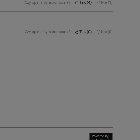
Czy opinia była pomocna?
Tak
4
Nie
1
Czy opinia była pomocna?
Tak
0
Nie
0