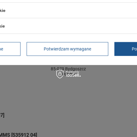
ć towaru w centymetrach
Więcej
12
kie
GWARANCJA
kie
Czas na reklamację z tytułu rękojmi
2 lata
rękojmia wyłączona dla przedsiębiorców
ne
Potwierdzam wymagane
Po
Adres do reklamacji
Butomania.pl
Kościuszki 27b
85-079 Bydgoszcz
Polska
7]
MMS [535912 04]