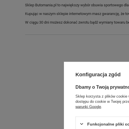
Sklep Butomania.pl to największy wybór obuwia sportowego dla c
Kupując w naszym sklepie internetowym masz gwarancję, że towar 
W ciągu 30 dni możesz dokonać zwrotu bądź wymiany towaru be
Konfiguracja zgód
Dbamy o Twoją prywatn
Sklep korzysta z plików cookie 
dostępu do cookie w Twojej prz
warunki Google
.
Długo
Szeroko
Funkcjonalne pliki 