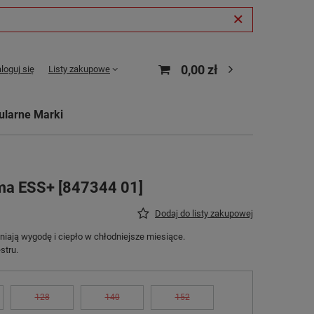
0,00 zł
loguj się
Listy zakupowe
ularne Marki
ma ESS+ [847344 01]
Dodaj do listy zakupowej
ają wygodę i ciepło w chłodniejsze miesiące.
stru.
128
140
152