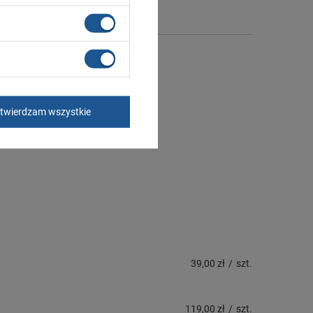
twierdzam wszystkie
39,00 zł
/
szt.
119,00 zł
/
szt.