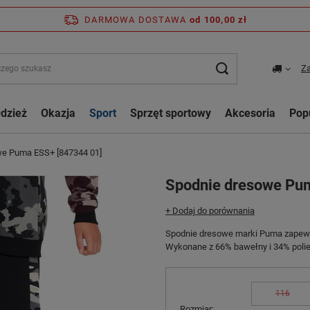
DARMOWA DOSTAWA
od 100,00 zł
Za
dzież
Okazja
Sport
Sprzęt sportowy
Akcesoria
Pop
we Puma ESS+ [847344 01]
Spodnie dresowe Pu
+ Dodaj do porównania
Spodnie dresowe marki Puma zapewni
Wykonane z 66% bawełny i 34% polie
116
Rozmiar