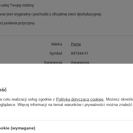
ałej Twojej rodziny.
jest oryginalny i pochodzi z oficjalnej sieci dystrybucyjnej.
z podania przyczyny.
Marka
Puma
Symbol
847344 01
Gwarancja
Gwarancja
Kod
847344 01
Materiał zewnętrzny
tkanina
ość
Płeć
Chłopiec
Dziewczynka
w celu realizacji usług zgodnie z
Polityką dotyczącą cookies
. Możesz określi
eglądarce. Więcej informacji na temat warunków i prywatności można znaleźć
Kolor
czarny
ść towaru w centymetrach
Więcej
30
ść towaru w centymetrach
Więcej
20
cookie (wymagane)