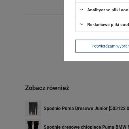
Wysokoś
Analityczne pliki coo
Reklamowe pliki coo
Potwierdzam wybra
Zobacz również
Spodnie Puma Dresowe Junior [583122 0
Spodnie dresowe chłopięce Puma BMW 