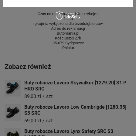
GWARANCJA
Czas na reklamację z tytułu rękojmi
2 lata
rękojmia wyłączona dla przedsiębiorców
Adres do reklamacji
Butomania.pl
Kościuszki 27b
85-079 Bydgoszcz
Polska
Zobacz również
Buty robocze Lavoro Skywalker [1279.20] S1 P
HRO SRC
89,00 zł
/
szt.
Buty robocze Lavoro Low Cambrigde [1280.35]
S3 SRC
69,00 zł
/
szt.
Buty robocze Lavoro Lynx Safety SRC S3