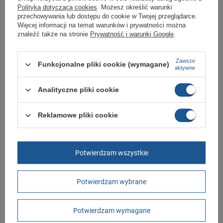
Polityką dotyczącą cookies
. Możesz określić warunki
przechowywania lub dostępu do cookie w Twojej przeglądarce.
Marka
Lavoro
Więcej informacji na temat warunków i prywatności można
znaleźć także na stronie
Prywatność i warunki Google
.
Symbol
1276.30
Gwarancja
Gwarancja
Zawsze
Funkcjonalne pliki cookie (wymagane)
aktywne
Materiał zewnętrzny
skóra ekologiczna
Zapięcie
sznurowane
Analityczne pliki cookie
Stan
Nowy
Reklamowe pliki cookie
Płeć
męskie
Kolor
czarny
Długość towaru w
30
Potwierdzam wszystkie
centymetrach
Więcej
Szerokość towaru w
20
centymetrach
Więcej
Potwierdzam wybrane
Wysokość towaru w
12
centymetrach
Więcej
Potwierdzam wymagane