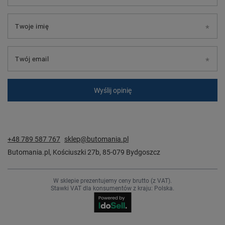
Twoje imię
Twój email
Wyślij opinię
+48 789 587 767
sklep@butomania.pl
Butomania.pl
,
Kościuszki 27b
,
85-079
Bydgoszcz
W sklepie prezentujemy ceny brutto (z VAT).
Stawki VAT dla konsumentów z kraju:
Polska
.