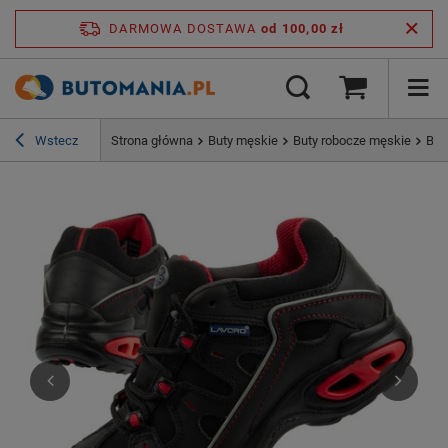
DARMOWA DOSTAWA
od 100,00 zł
Wstecz
Strona główna
Buty męskie
Buty robocze męskie
But