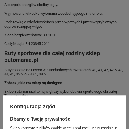
Absorpcja energii w okolicy pięty.
Wyjmowana wkładka wykonana z oddychającego materiału.
Podszewką o właściwościach przeciwpotnych i przeciwgrzybicznych,
odprowadzającą wilgoć.
Klasa bezpieczeństwa: S3 SRC
Certyfikacja: EN 20345;2011
Buty sportowe dla całej rodziny sklep
butomania.pl
Buty robocze od Lavoro w standardowych rozmiarach 40, 41, 42, 42.5, 43,
44, 45, 45.5, 46, 47.5, 48.5
Zobacz jakie rozmiary są dostępne.
Sklep Butomania.pl to największy wybór obuwia sportowego dla całej
Twojej rodziny.
Kupując w naszym sklepie internetowym masz gwarancję, że towar jest
Konfiguracja zgód
oryginalny i pochodzi z oficjalnej sieci dystrybucyjnej.
W ciągu 30 dni możesz dokonać zwrotu bądź wymiany towaru bez
Dbamy o Twoją prywatność
podania przyczyny.
Sklep korzysta z plików cookie w celu realizacji usług zgodnie z