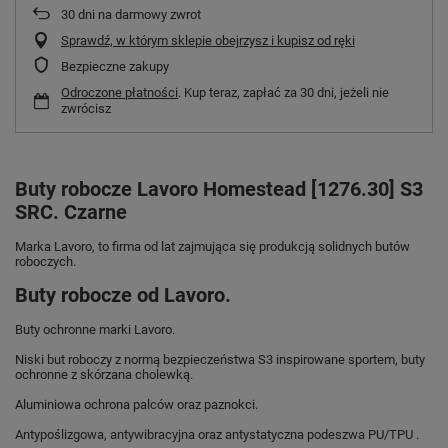
30
dni na darmowy zwrot
Sprawdź, w którym sklepie obejrzysz i kupisz od ręki
Bezpieczne zakupy
Odroczone płatności
. Kup teraz, zapłać za 30 dni, jeżeli nie
zwrócisz
Buty robocze Lavoro Homestead [1276.30] S3
SRC. Czarne
Marka Lavoro, to firma od lat zajmująca się produkcją solidnych butów
roboczych.
Buty robocze od Lavoro.
Buty ochronne marki Lavoro.
Niski but roboczy z normą bezpieczeństwa S3 inspirowane sportem, buty
ochronne z skórzana cholewką.
Aluminiowa ochrona palców oraz paznokci.
Antypoślizgowa, antywibracyjna oraz antystatyczna podeszwa PU/TPU .