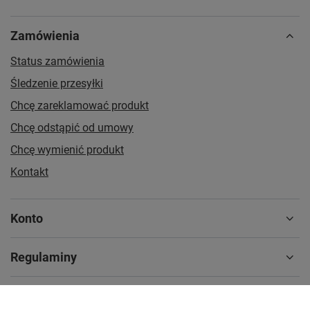
Zamówienia
Status zamówienia
Śledzenie przesyłki
Chcę zareklamować produkt
Chcę odstąpić od umowy
Chcę wymienić produkt
Kontakt
Konto
Regulaminy
MOJE KONTO