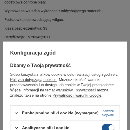
dodatkową ochronę pięty.
Wyjmowana wkładka wykonana z oddychającego materiału.
Podszewką odprowadzającą wilgoć.
Klasa bezpieczeństwa: S3
Certyfikacja: EN 20345;2011
Buty sportowe dla całej
Konfiguracja zgód
rodziny sklep butomania.pl
Dbamy o Twoją prywatność
Buty robocze od No Risk w standardowych rozmiarach 40, 41, 42, 42.5,
43, 44, 45, 45.5, 46, 47.5, 48.5
Sklep korzysta z plików cookie w celu realizacji usług zgodnie z
Polityką dotyczącą cookies
. Możesz określić warunki
Zobacz jakie rozmiary są dostępne.
przechowywania lub dostępu do cookie w Twojej przeglądarce.
Sklep Butomania.pl to największy wybór obuwia sportowego dla całej
Więcej informacji na temat warunków i prywatności można
Twojej rodziny.
znaleźć także na stronie
Prywatność i warunki Google
.
Kupując w naszym sklepie internetowym masz gwarancję, że towar jest
oryginalny i pochodzi z oficjalnej sieci dystrybucyjnej.
Zawsze
Funkcjonalne pliki cookie (wymagane)
W ciągu 30 dni możesz dokonać zwrotu bądź wymiany towaru bez
aktywne
podania przyczyny.
Analityczne pliki cookie