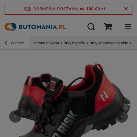
DARMOWA DOSTAWA
od 100,00 zł
Wstecz
Strona główna
Buty męskie
Buty sportowe męskie
Bu