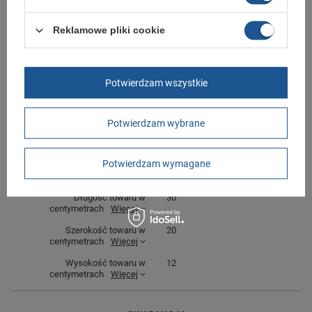
Marka
No Risk
Reklamowe pliki cookie
Symbol
1264.00
Gwarancja
Gwarancja
Potwierdzam wszystkie
Zapięcie
sznurowane
Stan
Nowy
Potwierdzam wybrane
Materiał zewnętrzny
skóra ekologiczna
Płeć
męskie
Potwierdzam wymagane
Kolor
czarny
Długość towaru w
30
centymetrach
Więcej
Szerokość towaru w
20
centymetrach
Więcej
Wysokość towaru w
12
centymetrach
Więcej