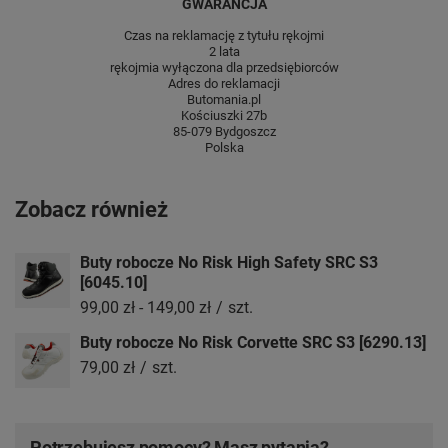
GWARANCJA
Czas na reklamację z tytułu rękojmi
2 lata
rękojmia wyłączona dla przedsiębiorców
Adres do reklamacji
Butomania.pl
Kościuszki 27b
85-079 Bydgoszcz
Polska
Zobacz również
Buty robocze No Risk High Safety SRC S3
[6045.10]
99,00 zł
-
149,00 zł
/
szt.
Buty robocze No Risk Corvette SRC S3 [6290.13]
79,00 zł
/
szt.
Potrzebujesz pomocy? Masz pytania?