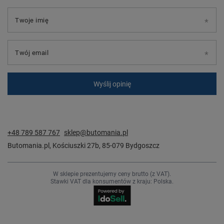
Twoje imię
Twój email
Wyślij opinię
+48 789 587 767
sklep@butomania.pl
Butomania.pl
,
Kościuszki 27b
,
85-079
Bydgoszcz
W sklepie prezentujemy ceny brutto (z VAT).
Stawki VAT dla konsumentów z kraju:
Polska
.