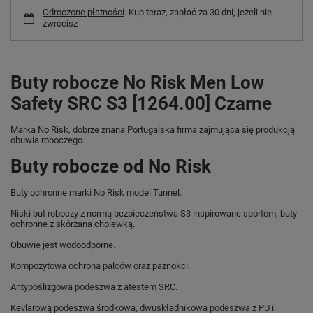
Odroczone płatności
. Kup teraz, zapłać za 30 dni, jeżeli nie
zwrócisz
Buty robocze No Risk Men Low
Safety SRC S3 [1264.00] Czarne
Marka No Risk, dobrze znana Portugalska firma zajmująca się produkcją
obuwia roboczego.
Buty robocze od No Risk
Buty ochronne marki No Risk model Tunnel.
Niski but roboczy z normą bezpieczeństwa S3 inspirowane sportem, buty
ochronne z skórzana cholewką.
Obuwie jest wodoodporne.
Kompozytowa ochrona palców oraz paznokci.
Antypoślizgowa podeszwa z atestem SRC.
Kevlarową podeszwa środkowa, dwuskładnikowa podeszwa z PU i