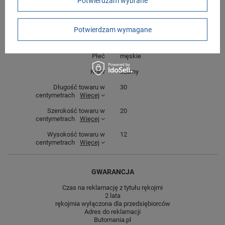
Potwierdzam wybrane
Gwarancja
Gwarancja
Stan
Nowy
Potwierdzam wymagane
Zapięcie
sznurowane
Płeć
męskie
Kolor
czarny
Długość towaru w
30
centymetrach
Więcej
Szerokość towaru w
20
centymetrach
Więcej
Wysokość towaru w
12
centymetrach
Więcej
GWARANCJA
Czas na reklamację z tytułu rękojmi
2 lata
rękojmia wyłączona dla przedsiębiorców
Adres do reklamacji
Butomania.pl