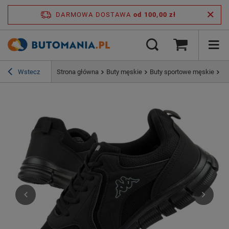
DARMOWA DOSTAWA
od 100,00 zł
Wstecz
Strona główna
Buty męskie
Buty sportowe męskie
Bu