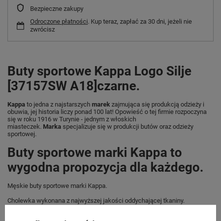
Bezpieczne zakupy
Odroczone płatności
. Kup teraz, zapłać za 30 dni, jeżeli nie
zwrócisz
Buty sportowe Kappa Logo Silje
[37157SW A18]czarne.
Kappa
to jedna z najstarszych
marek
zajmująca się produkcją odzieży i
obuwia, jej historia liczy ponad 100 lat! Opowieść o tej firmie rozpoczyna
się w roku 1916 w Turynie - jednym z włoskich
miasteczek.
Marka
specjalizuje się w produkcji butów oraz odzieży
sportowej.
Buty sportowe marki Kappa to
wygodna propozycja dla każdego.
Męskie buty sportowe marki Kappa.
Cholewka wykonana z najwyższej jakości oddychającej tkaniny.
Tekstylne wnętrze zapewnia doskonały komfort użytkowania.