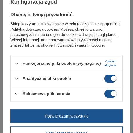
Konfiguracja zgód
Klasyczne sznurowanie zapewnia dopasowanie obuwia do stopy.
Dbamy o Twoją prywatność
Gruba, amortyzowana podeszwa zewnętrzna.
Idealne obuwie do każdej sportowej stylizacji.
Sklep korzysta z plików cookie w celu realizacji usług zgodnie z
Polityką dotyczącą cookies
. Możesz określić warunki
Buty sportowe sklep Butomania.pl
przechowywania lub dostępu do cookie w Twojej przeglądarce.
Więcej informacji na temat warunków i prywatności można
znaleźć także na stronie
Prywatność i warunki Google
.
Buty sportowe od Kappa w standardowych rozmiarach 36, 37, 38, 39, 40,
41, 42, 43, 44, 45, 46.
Zobacz jakie rozmiary są dostępne.
Zawsze
Funkcjonalne pliki cookie (wymagane)
aktywne
Sklep Butomania.pl to największy wybór obuwia sportowego dla całej
Twojej rodziny.
Analityczne pliki cookie
Kupując w naszym sklepie internetowym masz gwarancję, że towar jest
oryginalny i pochodzi z oficjalnej sieci dystrybucyjnej.
Reklamowe pliki cookie
W ciągu 30 dni możesz dokonać zwrotu bądź wymiany towaru bez
podania przyczyny.
Potwierdzam wszystkie
Marka
Kappa
Symbol
37157SW A18