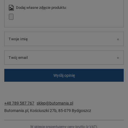
Dodaj własne zdjęcie produktu:
Twoje imię
Twój email
Wyślij opinię
+48 789 587 767
sklep@butomania.pl
Butomania.pl
,
Kościuszki 27b
,
85-079
Bydgoszcz
W sklepie prezentujemy ceny brutto (z VAT).