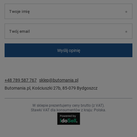
Twoje imię
Twój email
Wyślij opinię
+48 789 587 767
sklep@butomania.pl
Butomania.pl
,
Kościuszki 27b
,
85-079
Bydgoszcz
W sklepie prezentujemy ceny brutto (z VAT).
Stawki VAT dla konsumentów z kraju:
Polska
.