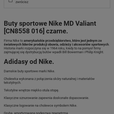
zwrócisz
Buty sportowe Nike MD Valiant
[CN8558 016] czarne.
Firma Nike to
amerykańskie przedsiębiorstwo, które jest jednym ze
światowych liderów produkcji obuwia, odzieży i akcesoriów sportowych
.
Historia marki rozpoczyna się w 1964 roku, kiedy to na pomysł firmy
zajmującej się dystrybucją butów wpadli Bill Bowerman i Philip Knight.
Adidasy od Nike.
Damskie buty sportowe marki Nike.
Cholewka wykonana z połączenia skóry naturalnej i materiałów
tekstylnych.
Tekstylne wnętrze miękko otula stopę.
Klasyczne sznurowanie zapewnia doskonałe dopasowanie.
Klasyczne logowanie na cholewce symbolem Nike.
Gruba, amortyzowana podeszwa zewnętrzna.