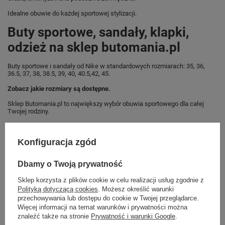
Idealne obuwie do każdej sportowej stylizacji.
Buty sportowe, sandały, klapki,
odzież na sklep butomania.pl
Buty sportowe i sandały od Nike w standardowych rozmiarach: 35, 36,
36.5, 37, 38, 38.5, 39, 40, 40.5,42, 45.
Zobacz jakie rozmiary są dostępne.
Sklep Butomania.pl to największy wybór obuwia sportowego dla całej
Twojej rodziny.
Kupując w naszym sklepie internetowym masz gwarancję, że towar jest
oryginalny i pochodzi z oficjalnej sieci dystrybucyjnej.
Konfiguracja zgód
W ciągu 30 dni możesz dokonać zwrotu bądź wymiany towaru bez
podania przyczyny.
Dbamy o Twoją prywatność
Sklep korzysta z plików cookie w celu realizacji usług zgodnie z
Polityką dotyczącą cookies
. Możesz określić warunki
Marka
Nike
przechowywania lub dostępu do cookie w Twojej przeglądarce.
Więcej informacji na temat warunków i prywatności można
Symbol
CN8558 016
znaleźć także na stronie
Prywatność i warunki Google
.
Gwarancja
Gwarancja