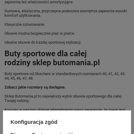
zapewnia też właściwości amortyzujące.
Gumowa, elastyczna, przyczepna podeszwa zewnętrza zapewnia wysoki
komfort użytkowania.
Klasyczne sznurowanie.
Obuwie można bezpiecznie prać w pralce.
Idealne obuwie do każdej sportowej stylizacji.
Buty sportowe dla całej
rodziny sklep butomania.pl
Buty sportowe od Skechers w standardowych rozmiarach 40, 41, 42, 43,
44, 45, 46, 47, 48.
Zobacz jakie rozmiary są dostępne.
Sklep Butomania.pl to największy wybór obuwia sportowego dla całej
Twojej rodziny.
Kupując w naszym sklepie internetowym masz gwarancję, że towar jest
oryginalny i pochodzi z oficjalnej sieci dystrybucyjnej.
Konfiguracja zgód
W ciągu 30 dni możesz dokonać zwrotu bądź wymiany towaru bez
podania przyczyny.