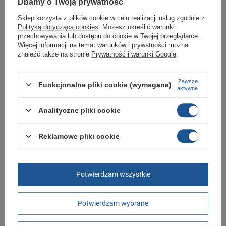
Dbamy o Twoją prywatność
Sklep korzysta z plików cookie w celu realizacji usług zgodnie z
Marka
Skechers
Polityką dotyczącą cookies
. Możesz określić warunki
przechowywania lub dostępu do cookie w Twojej przeglądarce.
Symbol
232293-BBK
Więcej informacji na temat warunków i prywatności można
znaleźć także na stronie
Prywatność i warunki Google
.
Gwarancja
Gwarancja
Materiał zewnętrzny
tkanina
Zawsze
Funkcjonalne pliki cookie (wymagane)
Stan
Nowy
aktywne
Płeć
męskie
Analityczne pliki cookie
Kolor
czarny
Długość towaru w
30
Reklamowe pliki cookie
centymetrach
Więcej
Szerokość towaru w
20
centymetrach
Więcej
Potwierdzam wszystkie
Wysokość towaru w
12
centymetrach
Więcej
Potwierdzam wybrane
GWARANCJA