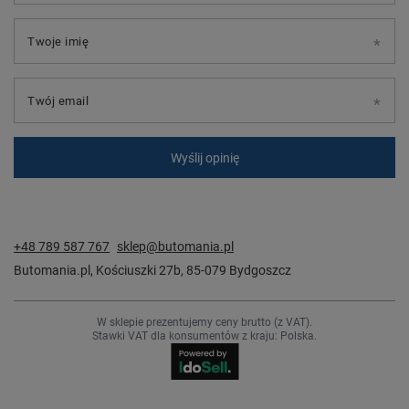
Twoje imię
Twój email
Wyślij opinię
+48 789 587 767
sklep@butomania.pl
Butomania.pl
,
Kościuszki 27b
,
85-079
Bydgoszcz
W sklepie prezentujemy ceny brutto (z VAT).
Stawki VAT dla konsumentów z kraju:
Polska
.