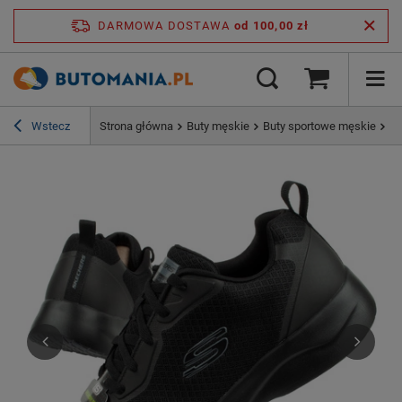
DARMOWA DOSTAWA
od 100,00 zł
Wstecz
Strona główna
Buty męskie
Buty sportowe męskie
Bu