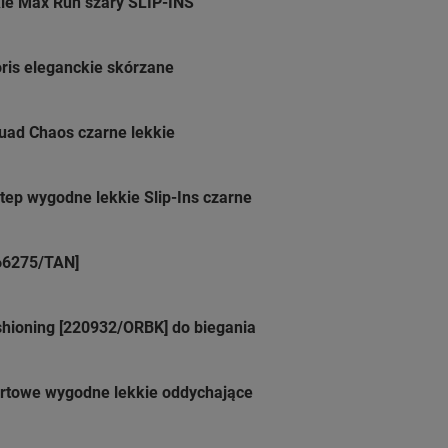
ie Max Run szary SLIP-INS
oris eleganckie skórzane
uad Chaos czarne lekkie
tep wygodne lekkie Slip-Ins czarne
66275/TAN]
hioning [220932/ORBK] do biegania
ortowe wygodne lekkie oddychające