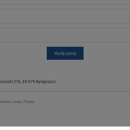
Wyślij opinię
ciuszki 27b
,
85-079
Bydgoszcz
entów z kraju:
Polska
.
Regulaminy