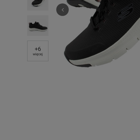
+
6
więcej