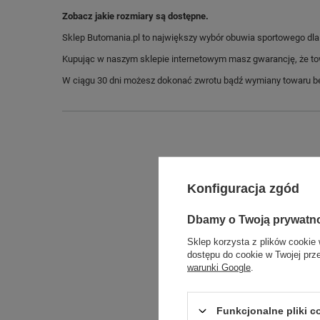
Zobacz jakie rozmiary są dostępne.
Sklep Butomania.pl to największy wybór obuwia sportowego dla c
Kupując w naszym sklepie internetowym masz gwarancję, że towar 
W ciągu 30 dni możesz dokonać zwrotu bądź wymiany towaru be
Konfiguracja zgód
Dbamy o Twoją prywatn
Sklep korzysta z plików cookie 
dostępu do cookie w Twojej prz
warunki Google
.
Długo
Szeroko
Funkcjonalne pliki 