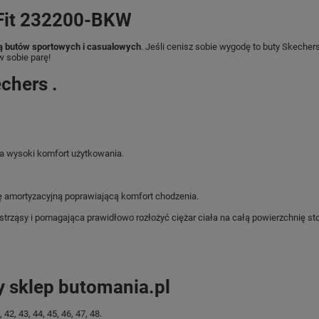
 Fit 232200-BKW
ą butów sportowych i casualowych
. Jeśli cenisz sobie wygodę to buty Skecher
w sobie parę!
chers .
 wysoki komfort użytkowania.
ę amortyzacyjną poprawiającą komfort chodzenia.
ząsy i pomagająca prawidłowo rozłożyć ciężar ciała na całą powierzchnię sto
y sklep butomania.pl
, 43, 44, 45, 46, 47, 48.