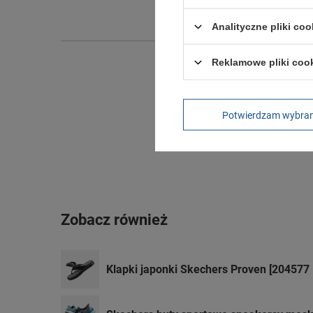
Wysokoś
Analityczne pliki coo
Reklamowe pliki coo
Potwierdzam wybra
Zobacz również
Klapki japonki Skechers Proven [204577