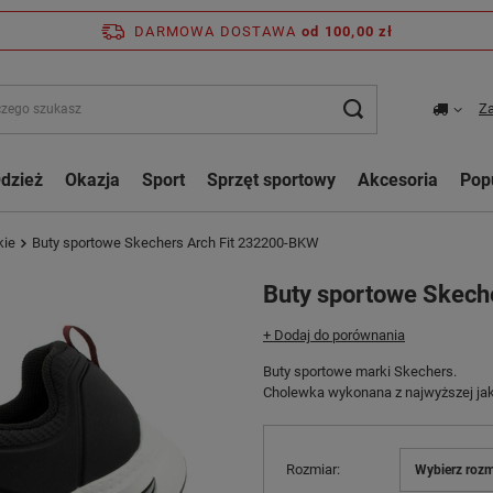
DARMOWA DOSTAWA
od 100,00 zł
Za
dzież
Okazja
Sport
Sprzęt sportowy
Akcesoria
Pop
kie
Buty sportowe Skechers Arch Fit 232200-BKW
Buty sportowe Skech
+ Dodaj do porównania
Buty sportowe marki Skechers.
Cholewka wykonana z najwyższej jak
Rozmiar
Wybierz rozm