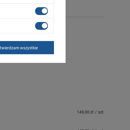
twierdzam wszystkie
149,00 zł
/
szt.