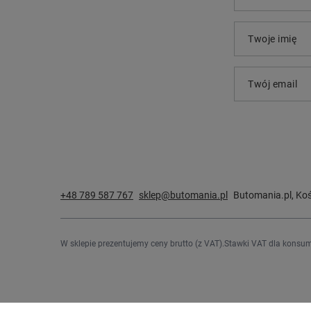
Twoje imię
Twój email
+48 789 587 767
sklep@butomania.pl
Butomania.pl
,
Koś
W sklepie prezentujemy ceny brutto (z VAT).
Stawki VAT dla konsum
Zamówienia
Konto