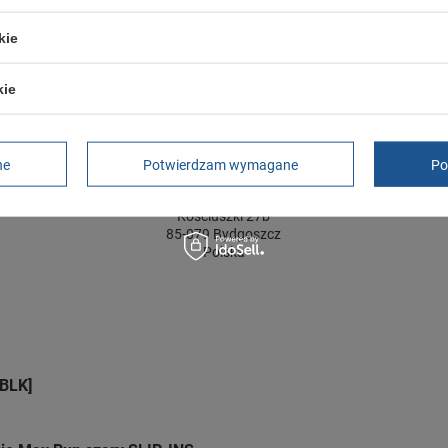
ć towaru w centymetrach
Więcej
12
kie
kie
GWARANCJA
Czas na reklamację z tytułu rękojmi
2 lata
rękojmia wyłączona dla przedsiębiorców
ne
Potwierdzam wymagane
Po
Adres do reklamacji
Butomania.pl
Kościuszki 27b
85-079 Bydgoszcz
Polska
 BLK]