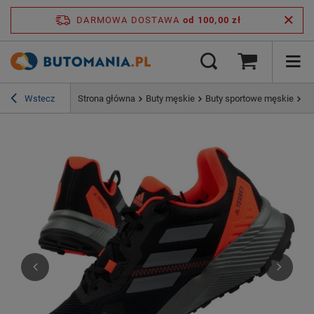
DARMOWA DOSTAWA
od 100,00 zł
Wstecz
Strona główna
Buty męskie
Buty sportowe męskie
Bu