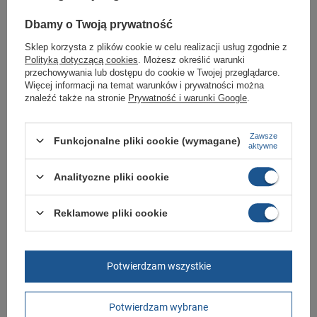
Zobacz jakie rozmiary są dostępne.
Dbamy o Twoją prywatność
Sklep Butomania.pl to największy wybór obuwia sportowego dla całej
Twojej rodziny.
Sklep korzysta z plików cookie w celu realizacji usług zgodnie z
Polityką dotyczącą cookies
. Możesz określić warunki
Kupując w naszym sklepie internetowym masz gwarancję, że towar jest
oryginalny i pochodzi z oficjalnej sieci dystrybucyjnej.
przechowywania lub dostępu do cookie w Twojej przeglądarce.
Więcej informacji na temat warunków i prywatności można
W ciągu 30 dni możesz dokonać zwrotu bądź wymiany towaru bez
znaleźć także na stronie
Prywatność i warunki Google
.
podania przyczyny.
Zawsze
Funkcjonalne pliki cookie (wymagane)
aktywne
Marka
Adidas
Symbol
FY9214
Analityczne pliki cookie
Gwarancja
Gwarancja
Reklamowe pliki cookie
Zapięcie
sznurowane
Stan
Nowy
Płeć
męskie
Potwierdzam wszystkie
Kolor
czarny
Długość towaru w
30
Potwierdzam wybrane