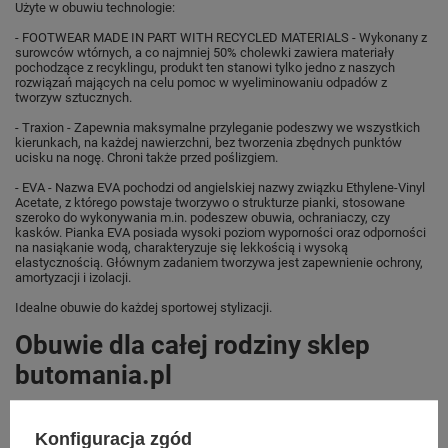
Użyte w obuwiu technologie:
- FOOTWEAR MADE IN PART WITH RECYCLED MATERIALS - Wykonany z
surowców wtórnych, a co najmniej 50% cholewki zawiera materiały
pochodzące z recyklingu, produkt ten stanowi tylko jedno z naszych
rozwiązań mających na celu pomoc w wyeliminowaniu odpadów z
tworzyw sztucznych.
- Traxion - Zapewnia maksymalne przyleganie podeszwy we wszystkich
kierunkach, na każdej nawierzchni, bez tworzenia zbędnych punktów
ucisku na nogę. Chroni także przed poślizgiem.
- EVA - Nazwa EVA pochodzi od angielskiej nazwy związku Ethylene-Vinyl
Acetate, z którego powstaje tworzywo o strukturze pianki, stosowane
szeroko do wykonywania m.in. podeszew obuwia, ochraniaczy, czy
kasków. Pianka EVA posiada wysoki poziom wyporności oraz odporności
na nasiąkanie wodą, charakteryzuje się lekkością i wysoką
elastycznością. Głównym zadaniem tworzywa jest zapewnienie ochrony,
amortyzacji i izolacji.
Idealne obuwie do każdej sportowej stylizacji.
Obuwie dla całej rodziny sklep
butomania.pl
Buty od Adidas w standardowych rozmiarach 36, 36.5, 37, 38, 38.5, 39, 40,
40.5, 41, 42, 42.5, 43, 44, 44.5, 45, 46, 46.5, 47, 48, 48.5, 49.
Konfiguracja zgód