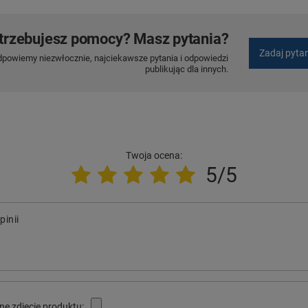
trzebujesz pomocy? Masz pytania?
Zadaj pyta
dpowiemy niezwłocznie, najciekawsze pytania i odpowiedzi
publikując dla innych.
Twoja ocena:
5/5
pinii
ne zdjęcie produktu: