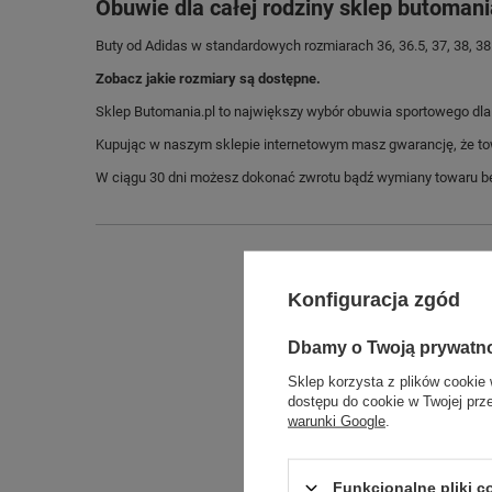
Obuwie dla całej rodziny sklep butomani
Buty od Adidas w standardowych rozmiarach 36, 36.5, 37, 38, 38.5, 3
Zobacz jakie rozmiary są dostępne.
Sklep Butomania.pl to największy wybór obuwia sportowego dla c
Kupując w naszym sklepie internetowym masz gwarancję, że towar 
W ciągu 30 dni możesz dokonać zwrotu bądź wymiany towaru be
Konfiguracja zgód
Dbamy o Twoją prywatn
Sklep korzysta z plików cookie 
dostępu do cookie w Twojej prz
warunki Google
.
Długo
Funkcjonalne pliki 