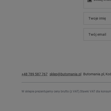
Twoje imię
Twój email
+48 789 587 767
sklep@butomania.pl
Butomania.pl
,
Koś
W sklepie prezentujemy ceny brutto (z VAT).
Stawki VAT dla konsum