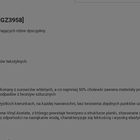
 [GZ3958]
iających różne dyscypliny.
ów tekstylnych.
 z surowców wtórnych, a co najmniej 50% cholewki zawiera materiały pochod
 odpadów z tworzyw sztucznych.
stkich kierunkach, na każdej nawierzchni, bez tworzenia zbędnych punktów uci
ene-Vinyl Acetate, z którego powstaje tworzywo o strukturze pianki, stosowan
 odporności na nasiąkanie wodą, charakteryzuje się lekkością i wysoką elas