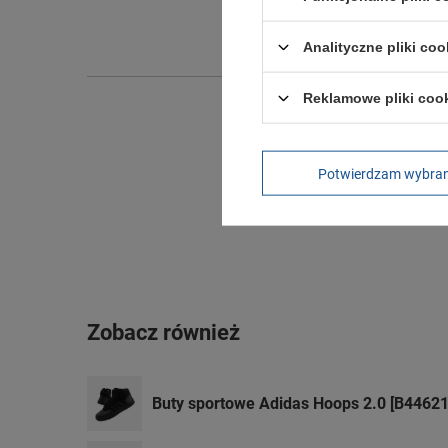
Szeroko
Wysokoś
Analityczne pliki coo
Reklamowe pliki coo
Potwierdzam wybra
Zobacz również
Buty sportowe Adidas Hoops 2.0 [B44621