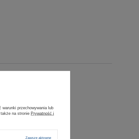
ć warunki przechowywania lub
 także na stronie
Prywatność i
Zawsze aktywne