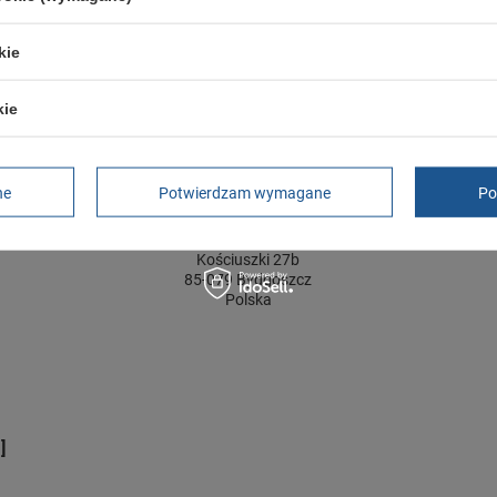
ść towaru w centymetrach
Więcej
20
ć towaru w centymetrach
Więcej
12
kie
kie
GWARANCJA
Czas na reklamację z tytułu rękojmi
2 lata
ne
Potwierdzam wymagane
Po
rękojmia wyłączona dla przedsiębiorców
Adres do reklamacji
Butomania.pl
Kościuszki 27b
85-079 Bydgoszcz
Polska
]