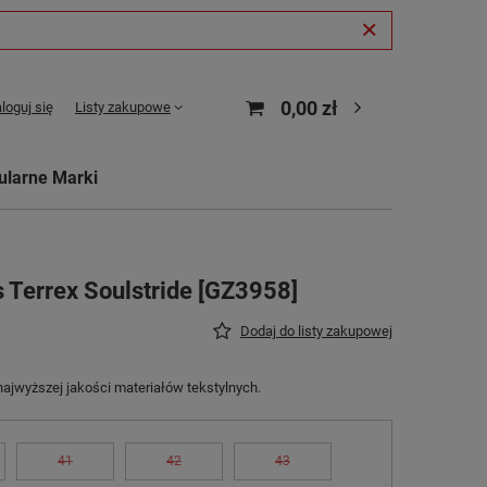
0,00 zł
loguj się
Listy zakupowe
ularne Marki
 Terrex Soulstride [GZ3958]
Dodaj do listy zakupowej
jwyższej jakości materiałów tekstylnych.
41
42
43