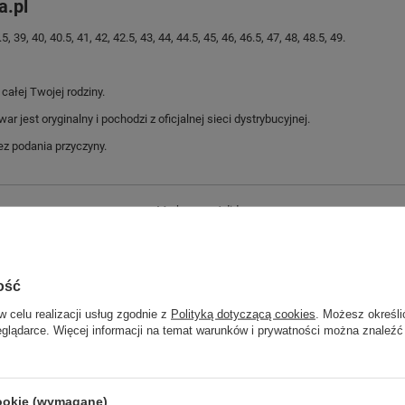
a.pl
9, 40, 40.5, 41, 42, 42.5, 43, 44, 44.5, 45, 46, 46.5, 47, 48, 48.5, 49.
ałej Twojej rodziny.
jest oryginalny i pochodzi z oficjalnej sieci dystrybucyjnej.
z podania przyczyny.
Marka
Adidas
Symbol
GZ3958
Gwarancja
Gwarancja
ość
Zapięcie
sznurowane
w celu realizacji usług zgodnie z
Polityką dotyczącą cookies
. Możesz określi
Stan
Nowy
eglądarce. Więcej informacji na temat warunków i prywatności można znaleźć
Płeć
męskie
ść towaru w centymetrach
Więcej
30
cookie (wymagane)