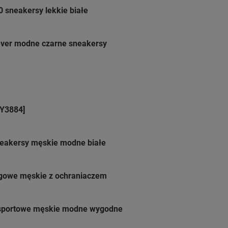
 sneakersy lekkie białe
ever modne czarne sneakersy
GY3884]
neakersy męskie modne białe
ngowe męskie z ochraniaczem
sportowe męskie modne wygodne