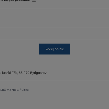
Wyślij opinię
ciuszki 27b
,
85-079
Bydgoszcz
entów z kraju:
Polska
.