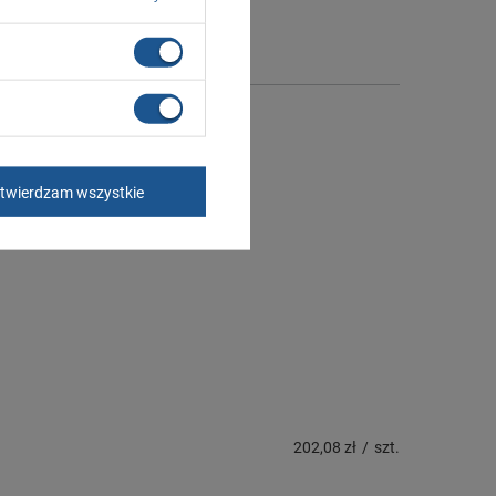
twierdzam wszystkie
202,08 zł
/
szt.