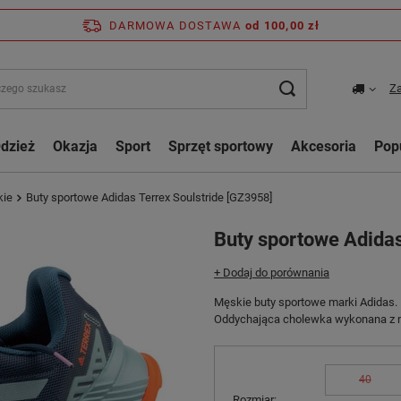
DARMOWA DOSTAWA
od 100,00 zł
Za
dzież
Okazja
Sport
Sprzęt sportowy
Akcesoria
Pop
kie
Buty sportowe Adidas Terrex Soulstride [GZ3958]
Buty sportowe Adidas
+ Dodaj do porównania
Męskie buty sportowe marki Adidas.
Oddychająca cholewka wykonana z na
40
Rozmiar