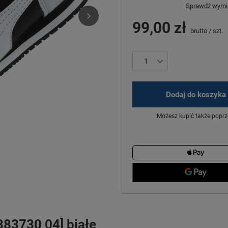
Sprawdź wymia
99,00 zł
brutto
/
szt.
Dodaj do koszyka
Możesz kupić także poprz
83730 04] białe