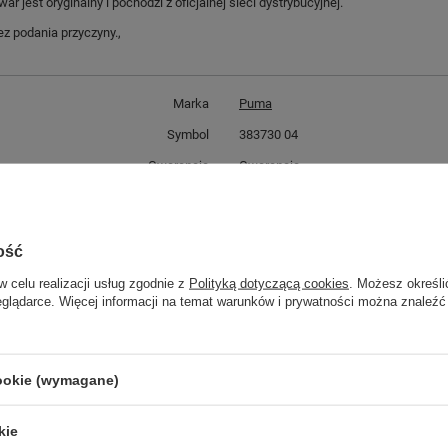
jest oryginalny i pochodzi z oficjalnej sieci dystrybucyjnej.
z podania przyczyny.,
Marka
Puma
Symbol
383730 04
Gwarancja
Gwarancja
Zapięcie
rzepy
Kolor
białe
ość
Stan
Nowy
w celu realizacji usług zgodnie z
Polityką dotyczącą cookies
. Możesz określi
ść towaru w centymetrach
Więcej
30
eglądarce. Więcej informacji na temat warunków i prywatności można znaleźć
ść towaru w centymetrach
Więcej
20
ć towaru w centymetrach
Więcej
12
cookie (wymagane)
GWARANCJA
kie