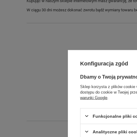
Kupując w naszym sklepie internetowym masz gwarancję, że towar 
W ciągu 30 dni możesz dokonać zwrotu bądź wymiany towaru be
Konfiguracja zgód
Dbamy o Twoją prywatn
Sklep korzysta z plików cookie 
Długo
dostępu do cookie w Twojej prz
warunki Google
.
Szeroko
Wysokoś
Funkcjonalne pliki 
Analityczne pliki coo