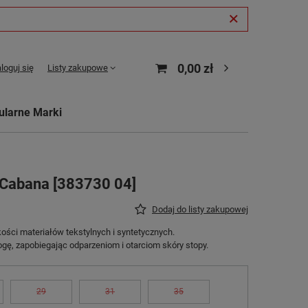
0,00 zł
loguj się
Listy zakupowe
ularne Marki
Cabana [383730 04]
Dodaj do listy zakupowej
ści materiałów tekstylnych i syntetycznych.
gę, zapobiegając odparzeniom i otarciom skóry stopy.
29
31
35