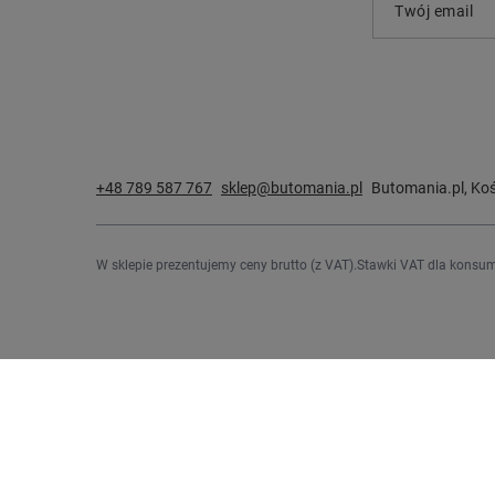
Twój email
+48 789 587 767
sklep@butomania.pl
Butomania.pl
,
Koś
W sklepie prezentujemy ceny brutto (z VAT).
Stawki VAT dla konsum
Zamówienia
Konto
Status zamówienia
Zarejestru
Śledzenie przesyłki
Koszyk
Chcę zareklamować produkt
Listy zak