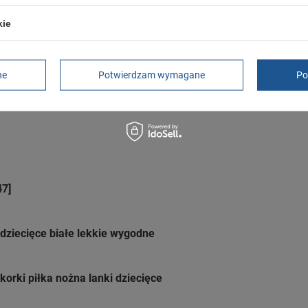
Czas na reklamację z tytułu rękojmi
2 lata
kie
rękojmia wyłączona dla przedsiębiorców
Adres do reklamacji
Butomania.pl
Kościuszki 27b
ne
Potwierdzam wymagane
Po
85-079 Bydgoszcz
Polska
7]
dziecięce białe lekkie wygodne
korki piłka nożna lanki dziecięce