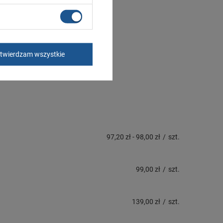
twierdzam wszystkie
97,20 zł
-
98,00 zł
/
szt.
99,00 zł
/
szt.
139,00 zł
/
szt.