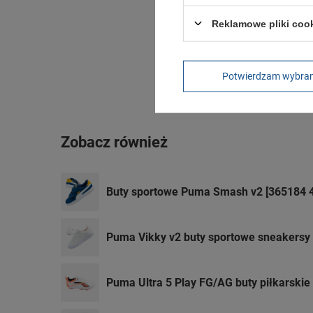
Reklamowe pliki coo
Potwierdzam wybra
Zobacz również
Buty sportowe Puma Smash v2 [365184 4
Puma Vikky v2 buty sportowe sneakersy 
Puma Ultra 5 Play FG/AG buty piłkarskie 