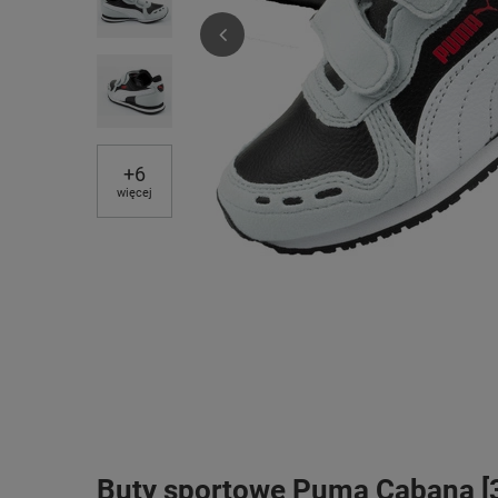
+
6
więcej
Buty sportowe Puma Cabana [3