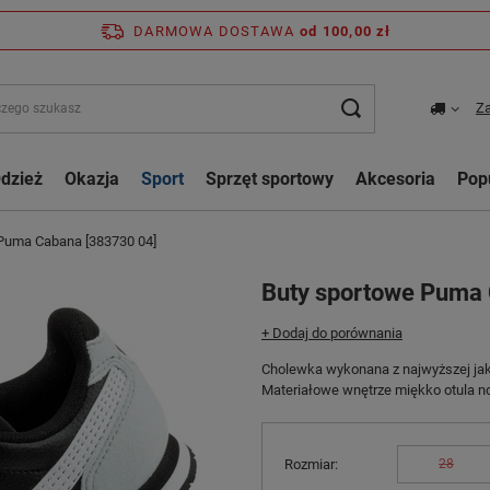
DARMOWA DOSTAWA
od 100,00 zł
Za
dzież
Okazja
Sport
Sprzęt sportowy
Akcesoria
Pop
Puma Cabana [383730 04]
Buty sportowe Puma 
+ Dodaj do porównania
Cholewka wykonana z najwyższej jako
Materiałowe wnętrze miękko otula no
Rozmiar
28