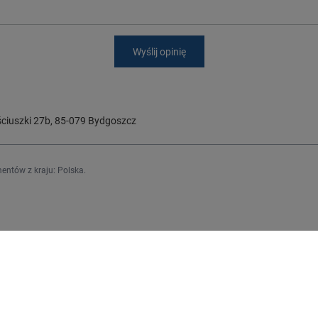
Wyślij opinię
ciuszki 27b
,
85-079
Bydgoszcz
entów z kraju:
Polska
.
Regulaminy
j się
Informacje o sklepie
Wysyłka
upowe
Sposoby płatności i prowizje