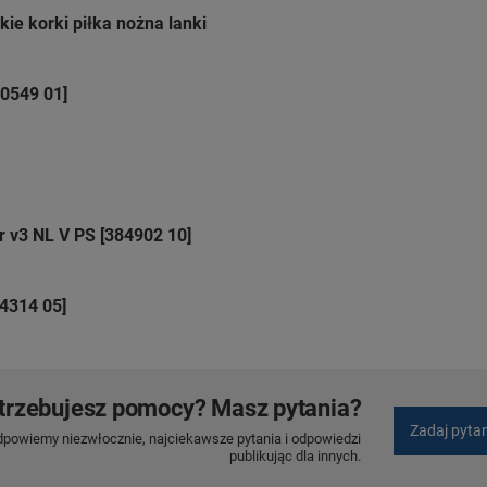
ie korki piłka nożna lanki
80549 01]
 v3 NL V PS [384902 10]
84314 05]
trzebujesz pomocy? Masz pytania?
Zadaj pyta
dpowiemy niezwłocznie, najciekawsze pytania i odpowiedzi
publikując dla innych.