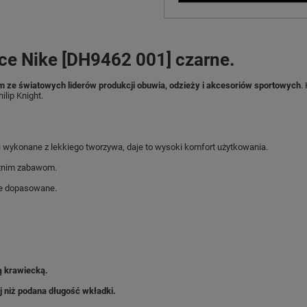
ce Nike [DH9462 001] czarne.
m ze światowych liderów produkcji obuwia, odzieży i akcesoriów sportowych
.
ilip Knight.
 wykonane z lekkiego tworzywa, daje to wysoki komfort użytkowania.
etnim zabawom.
ie dopasowane.
ą krawiecką.
j niż podana długość wkładki.