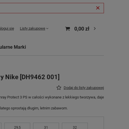
0,00 zł
loguj się
Listy zakupowe
ularne Marki
ły Nike [DH9462 001]
Dodaj do listy zakupowej
ray Protect 3 PS w całości wykonane z lekkiego tworzywa, daje
latego sprostają długim, letnim zabawom.
29,5
31
32