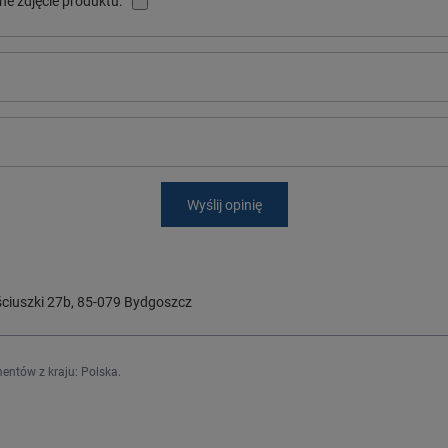
ne zdjęcie produktu:
Wyślij opinię
ciuszki 27b
,
85-079
Bydgoszcz
entów z kraju:
Polska
.