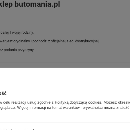
klep butomania.pl
ałej Twojej rodziny.
jest oryginalny i pochodzi z oficjalnej sieci dystrybucyjnej.
z podania przyczyny.
Marka
Nike
Symbol
DH9462 001
Gwarancja
Gwarancja
ość
Materiał zewnętrzny
inny materiał
w celu realizacji usług zgodnie z
Polityką dotyczącą cookies
. Możesz określi
Stan
Nowy
eglądarce. Więcej informacji na temat warunków i prywatności można znaleźć
Kolor
czarny
ść towaru w centymetrach
Więcej
30