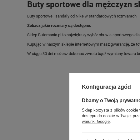
Buty sportowe dla mężczyzn s
Buty sportowe i sandały od Nike w standardowych rozmiarach
Zobacz jakie rozmiary są dostępne.
Sklep Butomania.pl to największy wybór obuwia sportowego dla c
Kupując w naszym sklepie internetowym masz gwarancję, że towar 
W ciągu 30 dni możesz dokonać zwrotu bądź wymiany towaru be
Konfiguracja zgód
Dbamy o Twoją prywatn
Sklep korzysta z plików cookie 
dostępu do cookie w Twojej prz
warunki Google
.
Długo