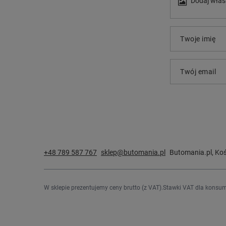
Dodaj włas
Twoje imię
Twój email
+48 789 587 767
sklep@butomania.pl
Butomania.pl
,
Koś
W sklepie prezentujemy ceny brutto (z VAT).
Stawki VAT dla konsum