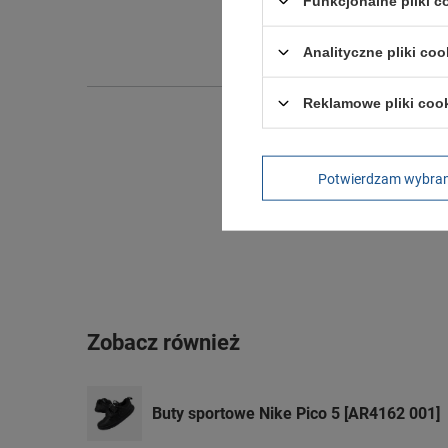
Funkcjonalne pliki 
Szeroko
Wysokoś
Analityczne pliki coo
Reklamowe pliki coo
Potwierdzam wybra
Zobacz również
Buty sportowe Nike Pico 5 [AR4162 001]