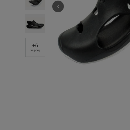
+
6
więcej