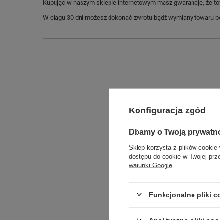
Kupując w naszym sklepie internetowym masz gwarancję, że towar 
W ciągu 30 dni możesz dokonać zwrotu bądź wymiany towaru be
Konfiguracja zgód
Dbamy o Twoją prywatn
Sklep korzysta z plików cookie 
dostępu do cookie w Twojej prz
Długo
warunki Google
.
Szeroko
Wysokoś
Funkcjonalne pliki 
Analityczne pliki coo