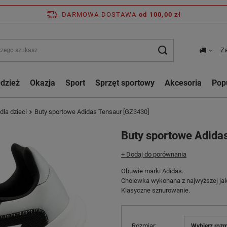
DARMOWA DOSTAWA
od 100,00 zł
Za
dzież
Okazja
Sport
Sprzęt sportowy
Akcesoria
Pop
dla dzieci
Buty sportowe Adidas Tensaur [GZ3430]
Buty sportowe Adida
+ Dodaj do porównania
Obuwie marki Adidas.
Cholewka wykonana z najwyższej jak
Klasyczne sznurowanie.
Rozmiar
Wybierz rozm