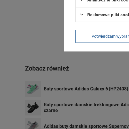
Reklamowe pliki coo
Potwierdzam wybra
Zobacz również
Buty sportowe Adidas Galaxy 6 [HP2408]
Buty sportowe damskie trekkingowe Adi
czarne
Adidas buty damskie sportowe Supernova