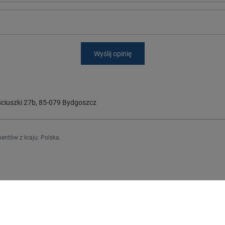
Wyślij opinię
ciuszki 27b
,
85-079
Bydgoszcz
entów z kraju:
Polska
.
Regulaminy
j się
Informacje o sklepie
Wysyłka