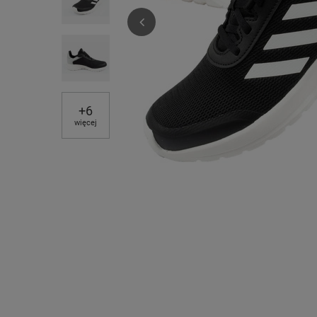
+
6
więcej