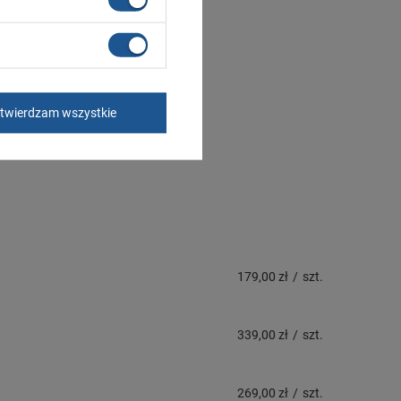
twierdzam wszystkie
179,00 zł
/
szt.
339,00 zł
/
szt.
269,00 zł
/
szt.