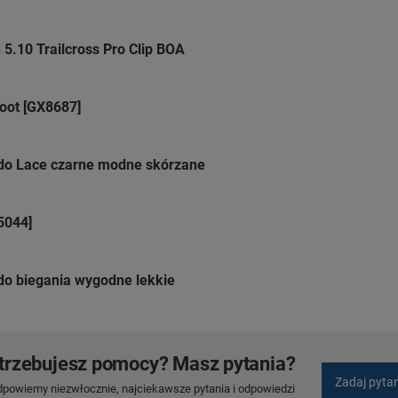
5.10 Trailcross Pro Clip BOA
oot [GX8687]
do Lace czarne modne skórzane
5044]
do biegania wygodne lekkie
trzebujesz pomocy? Masz pytania?
Zadaj pyta
dpowiemy niezwłocznie, najciekawsze pytania i odpowiedzi