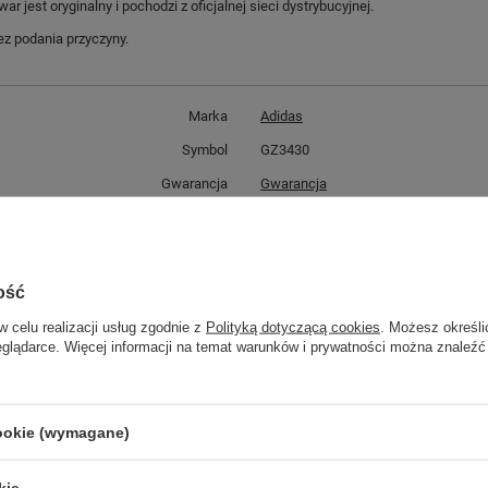
jest oryginalny i pochodzi z oficjalnej sieci dystrybucyjnej.
z podania przyczyny.
Marka
Adidas
Symbol
GZ3430
Gwarancja
Gwarancja
Zapięcie
sznurowane
Materiał zewnętrzny
tkanina
Stan
Nowy
ość
Kolor
czarny
w celu realizacji usług zgodnie z
Polityką dotyczącą cookies
. Możesz określi
eglądarce. Więcej informacji na temat warunków i prywatności można znaleźć
ść towaru w centymetrach
Więcej
30
ść towaru w centymetrach
Więcej
20
ć towaru w centymetrach
Więcej
12
cookie (wymagane)
kie