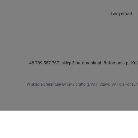
Twój email
+48 789 587 767
sklep@butomania.pl
Butomania.pl
,
Koś
W sklepie prezentujemy ceny brutto (z VAT).
Stawki VAT dla konsum
Zamówienia
Konto
Status zamówienia
Zarejestru
Śledzenie przesyłki
Koszyk