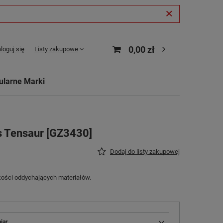
0,00 zł
loguj się
Listy zakupowe
ularne Marki
s Tensaur [GZ3430]
Dodaj do listy zakupowej
ości oddychających materiałów.
iar