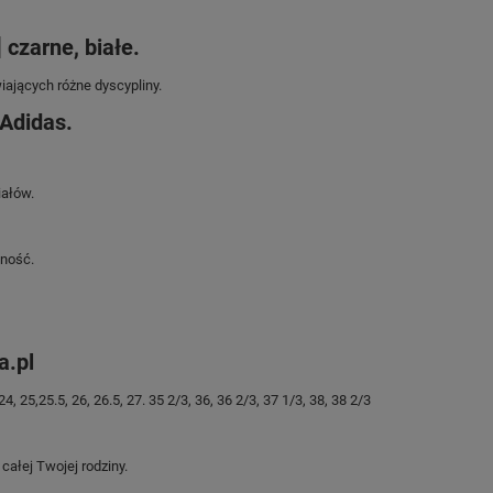
czarne, białe.
iających różne dyscypliny.
Adidas.
iałów.
ność.
a.pl
 25,25.5, 26, 26.5, 27. 35 2/3, 36, 36 2/3, 37 1/3, 38, 38 2/3
ałej Twojej rodziny.