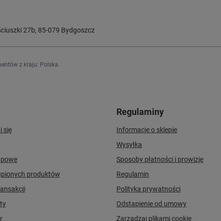
ciuszki 27b
,
85-079
Bydgoszcz
entów z kraju:
Polska
.
Regulaminy
j się
Informacje o sklepie
Wysyłka
upowe
Sposoby płatności i prowizje
upionych produktów
Regulamin
ransakcji
Polityka prywatności
ty
Odstąpienie od umowy
r
Zarządzaj plikami cookie