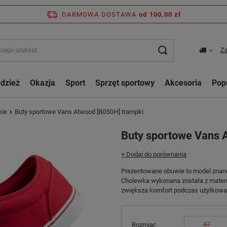
DARMOWA DOSTAWA
od 100,00 zł
Za
dzież
Okazja
Sport
Sprzęt sportowy
Akcesoria
Pop
kie
Buty sportowe Vans Atwood [B05GH] trampki
Buty sportowe Vans 
+ Dodaj do porównania
Prezentowane obuwie to model znane
Cholewka wykonana została z materia
zwiększa komfort podczas użytkowa
Rozmiar
47