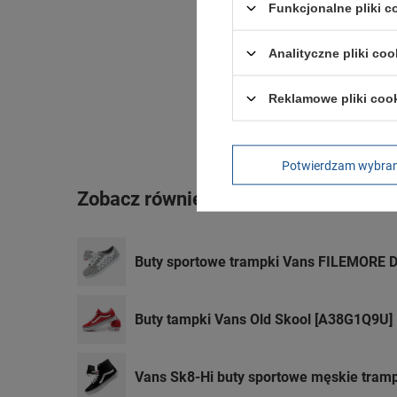
Funkcjonalne pliki 
Analityczne pliki coo
Reklamowe pliki coo
Potwierdzam wybra
Zobacz również
Buty sportowe trampki Vans FILEMORE
Buty tampki Vans Old Skool [A38G1Q9U]
Vans Sk8-Hi buty sportowe męskie tram