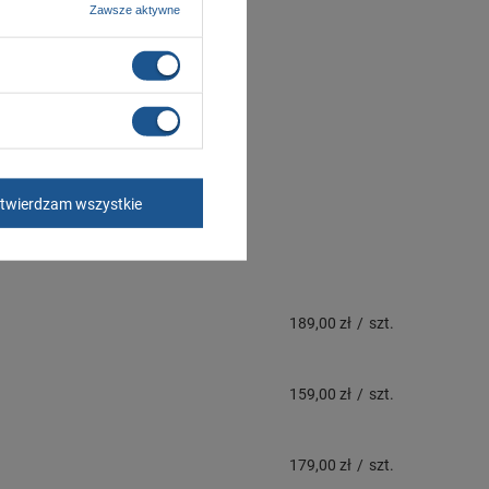
Zawsze aktywne
twierdzam wszystkie
189,00 zł
/
szt.
159,00 zł
/
szt.
179,00 zł
/
szt.