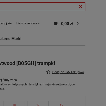
0,00 zł
loguj się
Listy zakupowe
ularne Marki
Atwood [B05GH] trampki
Dodaj do listy zakupowej
j firmy Vans.
łów syntetycznych i tekstylnych najwyższej jakości, co
nia.
48
49
50