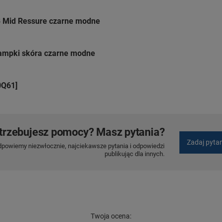
8 Mid Ressure czarne modne
rampki skóra czarne modne
0Q61]
trzebujesz pomocy? Masz pytania?
Zadaj pyta
dpowiemy niezwłocznie, najciekawsze pytania i odpowiedzi
publikując dla innych.
Twoja ocena: