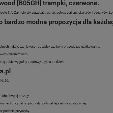
wood [B05GH] trampki, czerwone.
coste
S.A. Zajmuje się sprzedażą ubrań, butów, perfum, okularów i zegarków. Logo
to bardzo modna propozycja dla każde
ylnych najwyższej jakości, co zwiększa komfort podczas użytkowania.
ekawym wzornictwem.
cenią sobie wygodny sportowy styl na co dzień.
a.pl
9, 50.
ałej Twojej rodziny.
jest oryginalny i pochodzi z oficjalnej sieci dystrybucyjnej.
z podania przyczyny.,