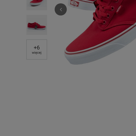
+
6
więcej