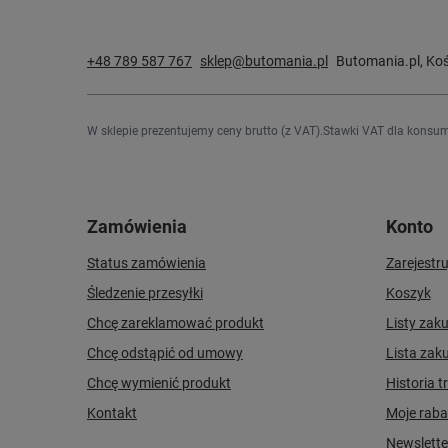
+48 789 587 767
sklep@butomania.pl
Butomania.pl
,
Koś
W sklepie prezentujemy ceny brutto (z VAT).
Stawki VAT dla konsum
Zamówienia
Konto
Status zamówienia
Zarejestru
Śledzenie przesyłki
Koszyk
Chcę zareklamować produkt
Listy zak
Chcę odstąpić od umowy
Lista zak
Chcę wymienić produkt
Historia t
Kontakt
Moje raba
Newslette