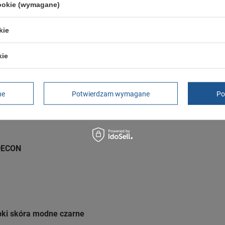
GWARANCJA
cookie (wymagane)
Czas na reklamację z tytułu rękojmi
2 lata
kie
rękojmia wyłączona dla przedsiębiorców
Adres do reklamacji
Butomania.pl
kie
Kościuszki 27b
85-079 Bydgoszcz
Polska
ne
Potwierdzam wymagane
Po
 DECON
pki skóra modne czarne