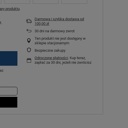
ry produktu
Darmowa i szybka dostawa
od
t.
100,00 zł
30
dni na darmowy zwrot
Ten produkt nie jest dostępny w
sklepie stacjonarnym
Bezpieczne zakupy
Odroczone płatności
. Kup teraz,
zapłać za 30 dni, jeżeli nie zwrócisz
ez: