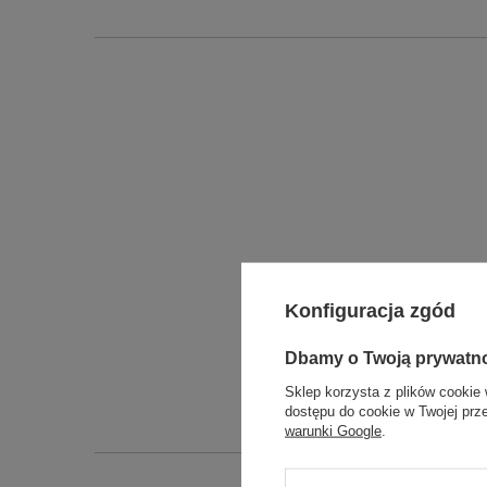
Konfiguracja zgód
Długo
Dbamy o Twoją prywatn
Szeroko
Sklep korzysta z plików cookie 
Wysokoś
dostępu do cookie w Twojej prz
warunki Google
.