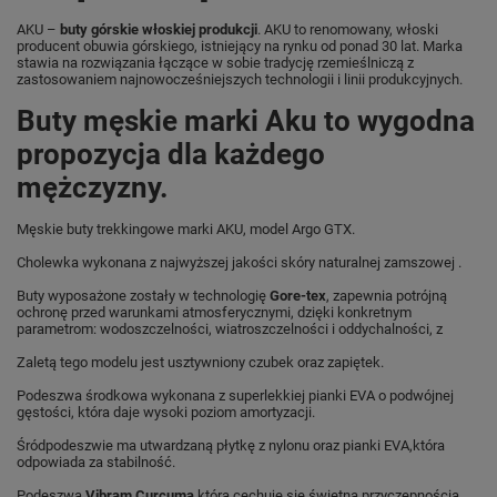
AKU –
buty górskie włoskiej produkcji
. AKU to renomowany, włoski
producent obuwia górskiego, istniejący na rynku od ponad 30 lat. Marka
stawia na rozwiązania łączące w sobie tradycję rzemieślniczą z
zastosowaniem najnowocześniejszych technologii i linii produkcyjnych.
Buty męskie marki Aku to wygodna
propozycja dla każdego
mężczyzny.
Męskie buty trekkingowe marki AKU, model Argo GTX.
Cholewka wykonana z najwyższej jakości skóry naturalnej zamszowej .
Buty wyposażone zostały w technologię
Gore-tex
, zapewnia potrójną
ochronę przed warunkami atmosferycznymi, dzięki konkretnym
parametrom: wodoszczelności, wiatroszczelności i oddychalności, z
Zaletą tego modelu jest usztywniony czubek oraz zapiętek.
Podeszwa środkowa wykonana z superlekkiej pianki EVA o podwójnej
gęstości, która daje wysoki poziom amortyzacji.
Śródpodeszwie ma utwardzaną płytkę z nylonu oraz pianki EVA,która
odpowiada za stabilność.
Podeszwa
Vibram Curcuma
która cechuje się świetną przyczepnością