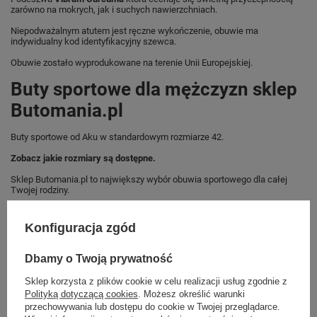
zarówno na mokrych, jak i suchych nawierzchniach.
Niepodważalnym atutem jest ręczne wykończenie, obuwie ma
indywidualny kod identyfikacyjny szewca.
Obuwie zostało wyprodukowane na terenie Unii Europejskiej.
Buty sportowe dla mężczyzn sklep
Butomania.pl
Buty sportowe od Aku w standardowym rozmiarze 42.
Zobacz jakie rozmiary są dostępne.
Sklep Butomania.pl to największy wybór obuwia sportowego dla całej
Twojej rodziny.
Kupując w naszym sklepie internetowym masz gwarancję, że towar jest
oryginalny i pochodzi z oficjalnej sieci dystrybucyjnej.
Konfiguracja zgód
W ciągu 30 dni możesz dokonać zwrotu bądź wymiany towaru bez
podania przyczyny.
Dbamy o Twoją prywatność
Sklep korzysta z plików cookie w celu realizacji usług zgodnie z
Polityką dotyczącą cookies
. Możesz określić warunki
Marka
Aku
przechowywania lub dostępu do cookie w Twojej przeglądarce.