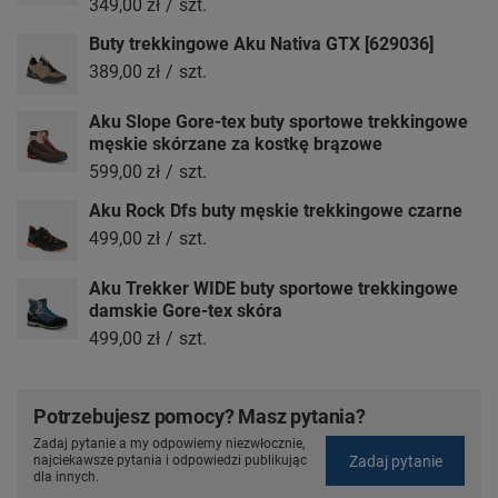
349,00 zł
/
szt.
Buty trekkingowe Aku Nativa GTX [629036]
389,00 zł
/
szt.
Aku Slope Gore-tex buty sportowe trekkingowe
męskie skórzane za kostkę brązowe
599,00 zł
/
szt.
Aku Rock Dfs buty męskie trekkingowe czarne
499,00 zł
/
szt.
Aku Trekker WIDE buty sportowe trekkingowe
damskie Gore-tex skóra
499,00 zł
/
szt.
Potrzebujesz pomocy? Masz pytania?
Zadaj pytanie a my odpowiemy niezwłocznie,
Zadaj pytanie
najciekawsze pytania i odpowiedzi publikując
dla innych.