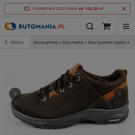
DARMOWA DOSTAWA
od 100,00 zł
Wstecz
Strona główna
Buty męskie
Buty sportowe męskie
Bu