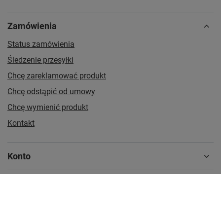
Zamówienia
Status zamówienia
Śledzenie przesyłki
Chcę zareklamować produkt
Chcę odstąpić od umowy
Chcę wymienić produkt
Kontakt
Konto
Regulaminy
MOJE KONTO