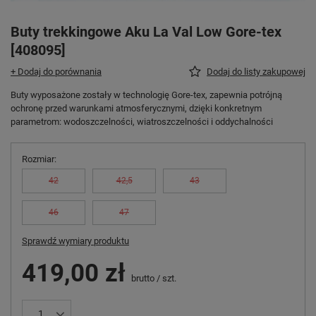
Buty trekkingowe Aku La Val Low Gore-tex
[408095]
+ Dodaj do porównania
Dodaj do listy zakupowej
Buty wyposażone zostały w technologię Gore-tex, zapewnia potrójną
ochronę przed warunkami atmosferycznymi, dzięki konkretnym
parametrom: wodoszczelności, wiatroszczelności i oddychalności
Rozmiar
42
42,5
43
46
47
Sprawdź wymiary produktu
419,00 zł
brutto
/
szt.