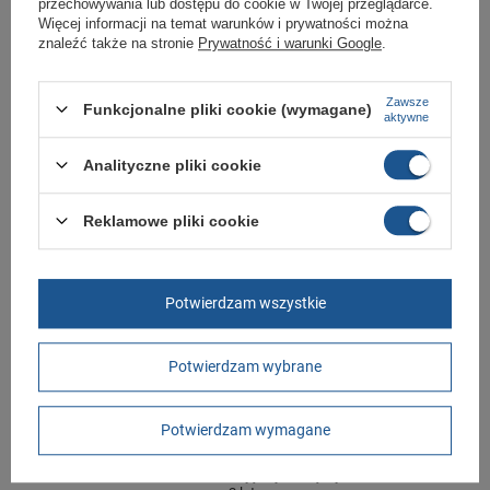
przechowywania lub dostępu do cookie w Twojej przeglądarce.
Marka
Aku
Więcej informacji na temat warunków i prywatności można
znaleźć także na stronie
Prywatność i warunki Google
.
Symbol
408095
Gwarancja
Gwarancja
Zawsze
Funkcjonalne pliki cookie (wymagane)
aktywne
Zapięcie
sznurowane
Materiał zewnętrzny
skóra ekologiczna
Analityczne pliki cookie
Cechy dodatkowe
wodoodporne
Reklamowe pliki cookie
Płeć
męskie
Długość towaru w
30
centymetrach
Więcej
Potwierdzam wszystkie
Szerokość towaru w
20
centymetrach
Więcej
Wysokość towaru w
12
Potwierdzam wybrane
centymetrach
Więcej
Potwierdzam wymagane
GWARANCJA
Czas na reklamację z tytułu rękojmi