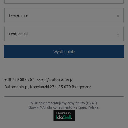
Twoje imię
Twój email
Wyślij opinię
+48 789 587 767
sklep@butomania.pl
Butomania.pl
,
Kościuszki 27b
,
85-079
Bydgoszcz
W sklepie prezentujemy ceny brutto (z VAT).
Stawki VAT dla konsumentów z kraju:
Polska
.