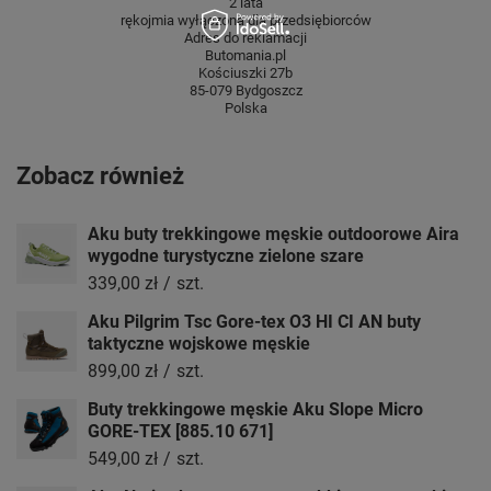
2 lata
rękojmia wyłączona dla przedsiębiorców
Adres do reklamacji
Butomania.pl
Kościuszki 27b
85-079 Bydgoszcz
Polska
Zobacz również
Aku buty trekkingowe męskie outdoorowe Aira
wygodne turystyczne zielone szare
339,00 zł
/
szt.
Aku Pilgrim Tsc Gore-tex O3 HI CI AN buty
taktyczne wojskowe męskie
899,00 zł
/
szt.
Buty trekkingowe męskie Aku Slope Micro
GORE-TEX [885.10 671]
549,00 zł
/
szt.