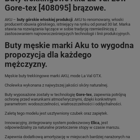
Gore-tex [408095] brązowe.
AKU –
buty górskie włoskiej produkcji
. AKU to renomowany, włoski
producent obuwia górskiego, istniejący na rynku od ponad 30 lat. Marka
stawia na rozwiązania łączące w sobie tradycję rzemieślniczą z
zastosowaniem najnowocześniejszych technologii i linii produkcyjnych.
Buty męskie marki Aku to wygodna
propozycja dla każdego
mężczyzny.
Męskie buty trekkingowe marki AKU, mode La Val GTX.
Cholewka wykonana z najwyższej jakości skóry naturalnej.
Buty wyposażone zostały w technologię
Gore-tex
, zapewnia potrójną
ochronę przed warunkami atmosferycznymi, dzięki konkretnym
parametrom: wodoszczelności, wiatroszczelności i oddychalności.
Zaletą tego modelu jest usztywniony czubek oraz zapiętek.
Innowacyjny, zintegrowany system podeszwowy
Elica
,
jest
odpowiedzialny za naturalne przetoczenie stopy w czasie marszu.
Zapewnia dodatkową amortyzację w miejscach bardziej narażonych na