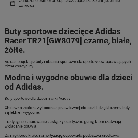
Odroczone płatności
. Kup teraz, zapłać za 30 dni, jeżeli nie
zwrócisz
Buty sportowe dziecięce Adidas
Racer TR21[GW8079] czarne, białe,
żółte.
Adidas projektuje buty i ubrania sportowe dla sportowców uprawiających
różne dyscypliny.
Modne i wygodne obuwie dla dzieci
od Adidas.
Buty sportowe dla dzieci marki Adidas.
Cholewka została wykonana z przewiewnej siateczki, dzięki czemu buty
są lekkie i wygodne.
Tradycyjne sznurowanie zastąpiły elastyczne gumy, które ułatwiają
wkładanie obuwia.
Za miękkość kroku i amortyzację odpowiada podeszwa środkowa