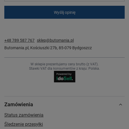
Wyślij opinię
+48 789 587 767
sklep@butomania.pl
Butomania.pl
,
Kościuszki 27b
,
85-079
Bydgoszcz
W sklepie prezentujemy ceny brutto (z VAT).
Stawki VAT dla konsumentów z kraju:
Polska
.
Zamówienia
Status zamówienia
Śledzenie przesyłki