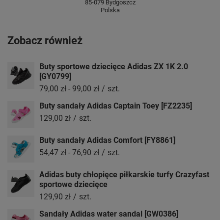
85-079 Bydgoszcz
Polska
Zobacz również
Buty sportowe dziecięce Adidas ZX 1K 2.0
[GY0799]
79,00 zł
-
99,00 zł
/
szt.
Buty sandały Adidas Captain Toey [FZ2235]
129,00 zł
/
szt.
Buty sandały Adidas Comfort [FY8861]
54,47 zł
-
76,90 zł
/
szt.
Adidas buty chłopięce piłkarskie turfy Crazyfast
sportowe dziecięce
129,90 zł
/
szt.
Sandały Adidas water sandal [GW0386]