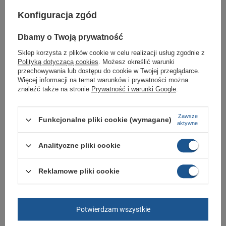
Wstawki z siateczki po bokach.
Konfiguracja zgód
Dopasowany krój.
Dbamy o Twoją prywatność
Odzież sportowa sklep
butomania.pl
Sklep korzysta z plików cookie w celu realizacji usług zgodnie z
Polityką dotyczącą cookies
. Możesz określić warunki
przechowywania lub dostępu do cookie w Twojej przeglądarce.
Spodnie od Adidas w standardowych rozmiarach XS, S, L, XL.
Więcej informacji na temat warunków i prywatności można
znaleźć także na stronie
Prywatność i warunki Google
.
Zobacz jakie rozmiary są dostępne.
Sklep Butomania.pl to największy wybór obuwia sportowego dla całej
Twojej rodziny.
Zawsze
Funkcjonalne pliki cookie (wymagane)
aktywne
Kupując w naszym sklepie internetowym masz gwarancję, że towar jest
oryginalny i pochodzi z oficjalnej sieci dystrybucyjnej.
Analityczne pliki cookie
W ciągu 30 dni możesz dokonać zwrotu bądź wymiany towaru bez
podania przyczyny.
Reklamowe pliki cookie
Marka
Adidas
Potwierdzam wszystkie
Symbol
GE4803
Gwarancja
Gwarancja