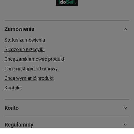
Zamówienia
Status zamówienia
Śledzenie przesyłki
Chcę zareklamować produkt
Chcę odstąpić od umowy
Chcę wymienić produkt
Kontakt
Konto
Regulaminy