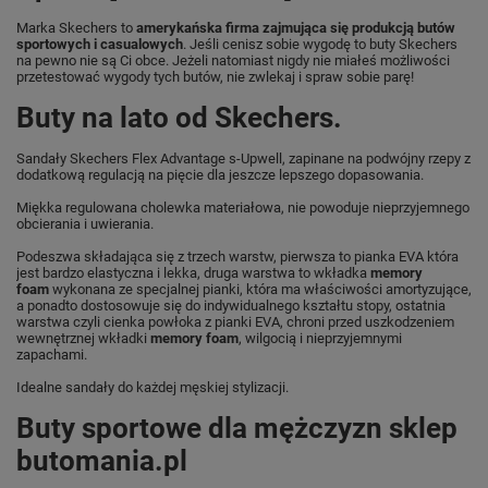
Marka Skechers to
amerykańska firma zajmująca się produkcją butów
sportowych i casualowych
. Jeśli cenisz sobie wygodę to buty Skechers
na pewno nie są Ci obce. Jeżeli natomiast nigdy nie miałeś możliwości
przetestować wygody tych butów, nie zwlekaj i spraw sobie parę!
Buty na lato od Skechers.
Sandały Skechers Flex Advantage s-Upwell, zapinane na podwójny rzepy z
dodatkową regulacją na pięcie dla jeszcze lepszego dopasowania.
Miękka regulowana cholewka materiałowa, nie powoduje nieprzyjemnego
obcierania i uwierania.
Podeszwa składająca się z trzech warstw, pierwsza to pianka EVA która
jest bardzo elastyczna i lekka, druga warstwa to wkładka
memory
foam
wykonana ze specjalnej pianki, która ma właściwości amortyzujące,
a ponadto dostosowuje się do indywidualnego kształtu stopy, ostatnia
warstwa czyli cienka powłoka z pianki EVA, chroni przed uszkodzeniem
wewnętrznej wkładki
memory foam
, wilgocią i nieprzyjemnymi
zapachami.
Idealne sandały do każdej męskiej stylizacji.
Buty sportowe dla mężczyzn sklep
butomania.pl