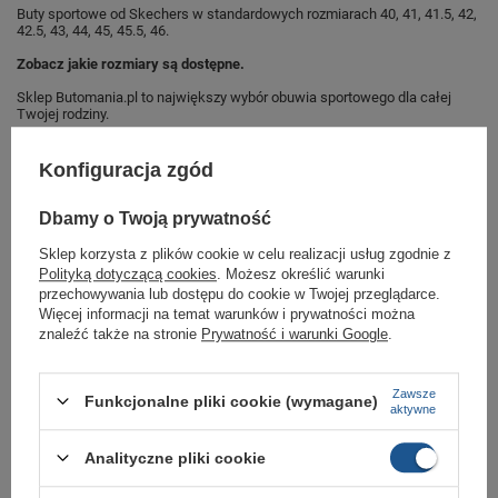
Buty sportowe od Skechers w standardowych rozmiarach 40, 41, 41.5, 42,
42.5, 43, 44, 45, 45.5, 46.
Zobacz jakie rozmiary są dostępne.
Sklep Butomania.pl to największy wybór obuwia sportowego dla całej
Twojej rodziny.
Kupując w naszym sklepie internetowym masz gwarancję, że towar jest
oryginalny i pochodzi z oficjalnej sieci dystrybucyjnej.
Konfiguracja zgód
W ciągu 30 dni możesz dokonać zwrotu bądź wymiany towaru bez
podania przyczyny.
Dbamy o Twoją prywatność
Sklep korzysta z plików cookie w celu realizacji usług zgodnie z
Polityką dotyczącą cookies
. Możesz określić warunki
Marka
Skechers
przechowywania lub dostępu do cookie w Twojej przeglądarce.
Więcej informacji na temat warunków i prywatności można
Symbol
51874/NVCC
znaleźć także na stronie
Prywatność i warunki Google
.
Gwarancja
Gwarancja
Zawsze
Kolor
szare
Funkcjonalne pliki cookie (wymagane)
aktywne
Materiał zewnętrzny
inny materiał
Analityczne pliki cookie
Płeć
męskie