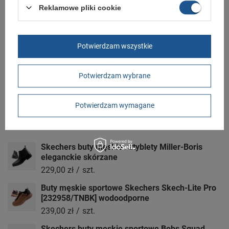
Reklamowe pliki cookie
GWARANCJA
Czas na reklamację z tytułu rękojmi
2 lata
Potwierdzam wszystkie
rękojmia wyłączona dla przedsiębiorców
Adres do reklamacji
Butomania.pl
Kościuszki 27b
Potwierdzam wybrane
85-079 Bydgoszcz
Polska
Potwierdzam wymagane
Zobacz również
Skechers buty męskie sztyblety Miller-Boris
eleganckie skórzane
229,00 zł
/
szt.
Buty męskie sportowe Skechers Skech-Lite Pro
[232958/TNBK] wodoodporne
239,00 zł
/
szt.
Skechers buty męskie sportowe Bobs Squad