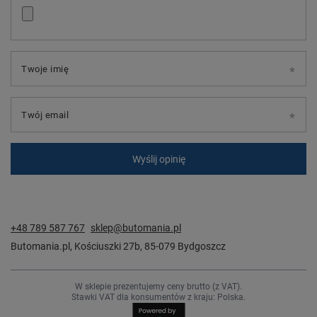
Twoje imię
Twój email
Wyślij opinię
+48 789 587 767
sklep@butomania.pl
Butomania.pl
,
Kościuszki 27b
,
85-079
Bydgoszcz
W sklepie prezentujemy ceny brutto (z VAT).
Stawki VAT dla konsumentów z kraju:
Polska
.