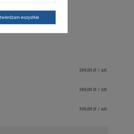
twierdzam wszystkie
269,00 zł
/
szt.
269,00 zł
/
szt.
339,00 zł
/
szt.