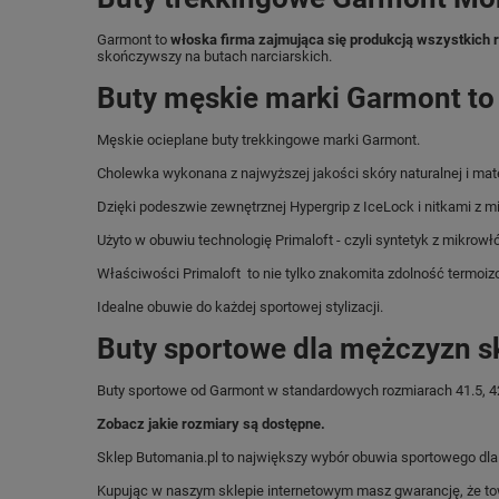
Garmont to
włoska firma zajmująca się produkcją wszystkich 
skończywszy na butach narciarskich.
Buty męskie marki Garmont to
Męskie ocieplane buty trekkingowe marki Garmont.
Cholewka wykonana z najwyższej jakości skóry naturalnej i mat
Dzięki podeszwie zewnętrznej Hypergrip z IceLock i nitkami z 
Użyto w obuwiu technologię Primaloft - czyli syntetyk z mikrowłó
Właściwości Primaloft to nie tylko znakomita zdolność termoiz
Idealne obuwie do każdej sportowej stylizacji.
Buty sportowe dla mężczyzn s
Buty sportowe od Garmont w standardowych rozmiarach 41.5, 42, 4
Zobacz jakie rozmiary są dostępne.
Sklep Butomania.pl to największy wybór obuwia sportowego dla c
Kupując w naszym sklepie internetowym masz gwarancję, że towar 