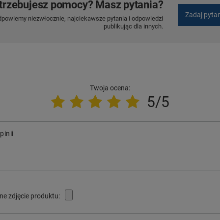
trzebujesz pomocy? Masz pytania?
Zadaj pyta
dpowiemy niezwłocznie, najciekawsze pytania i odpowiedzi
publikując dla innych.
Twoja ocena:
5/5
pinii
ne zdjęcie produktu: