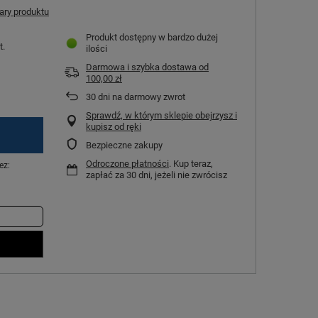
ry produktu
Produkt dostępny w bardzo dużej
t.
ilości
Darmowa i szybka dostawa
od
100,00 zł
30
dni na darmowy zwrot
Sprawdź, w którym sklepie obejrzysz i
kupisz od ręki
Bezpieczne zakupy
Odroczone płatności
. Kup teraz,
ez:
zapłać za 30 dni, jeżeli nie zwrócisz