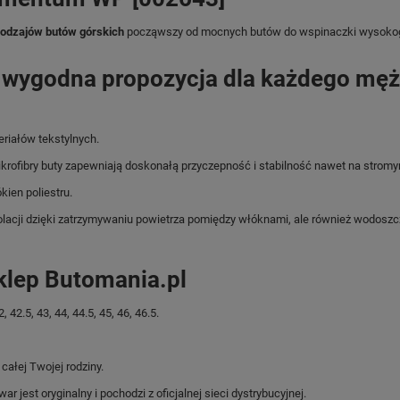
rodzajów butów górskich
począwszy od mocnych butów do wspinaczki wysokogór
 wygodna propozycja dla każdego męż
eriałów tekstylnych.
mikrofibry buty zapewniają doskonałą przyczepność i stabilność nawet na strom
kien poliestru.
olacji dzięki zatrzymywaniu powietrza pomiędzy włóknami, ale również wodoszc
klep Butomania.pl
2.5, 43, 44, 44.5, 45, 46, 46.5.
ałej Twojej rodziny.
jest oryginalny i pochodzi z oficjalnej sieci dystrybucyjnej.