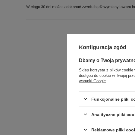
W ciągu 30 dni możesz dokonać zwrotu bądź wymiany towaru be
Konfiguracja zgód
Dbamy o Twoją prywatn
Sklep korzysta z plików cookie 
dostępu do cookie w Twojej prz
warunki Google
.
Funkcjonalne pliki 
Analityczne pliki coo
Reklamowe pliki coo