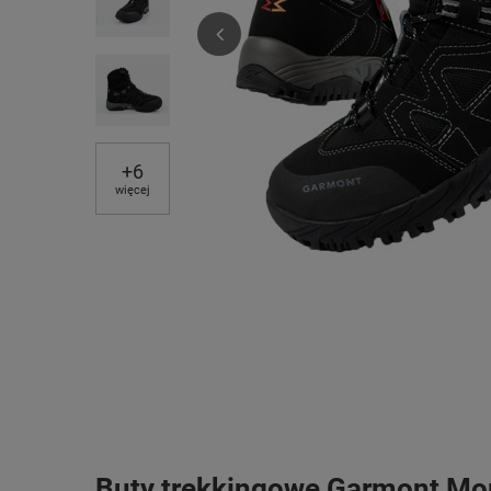
+
6
więcej
Buty trekkingowe Garmont M