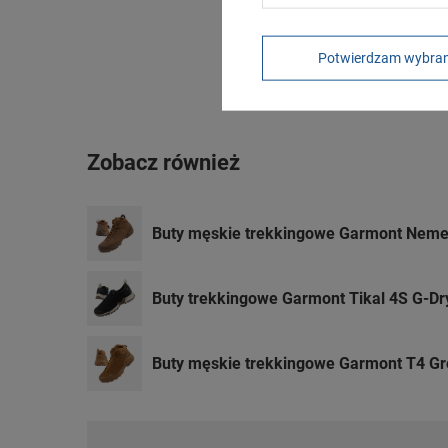
Potwierdzam wybra
Zobacz również
Buty męskie trekkingowe Garmont Nemes
Buty trekkingowe Garmont Tikal 4S G-Dr
Buty męskie trekkingowe Garmont T4 Gr