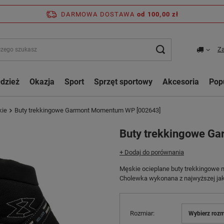
DARMOWA DOSTAWA
od 100,00 zł
Za
dzież
Okazja
Sport
Sprzęt sportowy
Akcesoria
Pop
kie
Buty trekkingowe Garmont Momentum WP [002643]
Buty trekkingowe G
+ Dodaj do porównania
Męskie ocieplane buty trekkingowe 
Cholewka wykonana z najwyższej jako
Rozmiar
Wybierz rozm