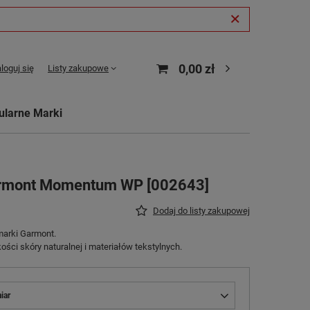
0,00 zł
loguj się
Listy zakupowe
ularne Marki
armont Momentum WP [002643]
Dodaj do listy zakupowej
marki Garmont.
ści skóry naturalnej i materiałów tekstylnych.
iar