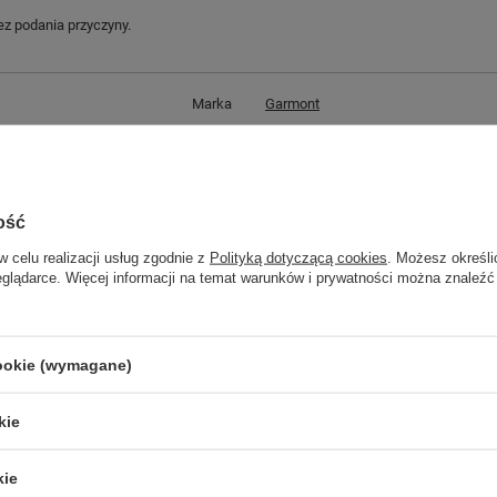
z podania przyczyny.
Marka
Garmont
Symbol
002643
Gwarancja
Gwarancja
Cechy dodatkowe
wodoodporne
ość
Materiał zewnętrzny
skóra ekologiczna
w celu realizacji usług zgodnie z
Polityką dotyczącą cookies
. Możesz określi
Zapięcie
sznurowane
eglądarce. Więcej informacji na temat warunków i prywatności można znaleźć
Płeć
męskie
Kolor
czarny
cookie (wymagane)
kie
GWARANCJA
Czas na reklamację z tytułu rękojmi
kie
2 lata