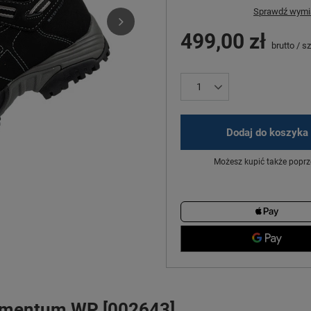
Sprawdź wymia
499,00 zł
brutto
/
sz
Dodaj do koszyka
Możesz kupić także poprz
omentum WP [002643]