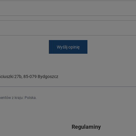
Wyślij opinię
ciuszki 27b
,
85-079
Bydgoszcz
entów z kraju:
Polska
.
Regulaminy