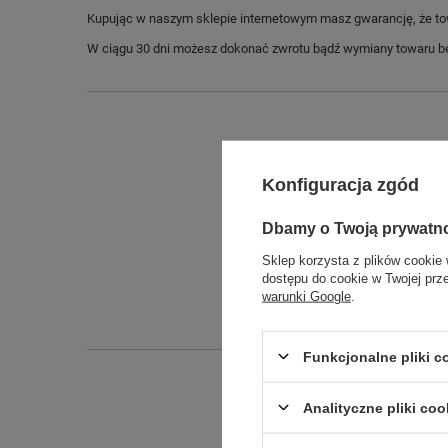
Kupując w naszym sklepie internetowym masz gwarancję, że towar 
W ciągu 30 dni możesz dokonać zwrotu bądź wymiany towaru be
Konfiguracja zgód
Dbamy o Twoją prywatn
Sklep korzysta z plików cookie 
dostępu do cookie w Twojej prz
warunki Google
.
Funkcjonalne pliki 
Analityczne pliki coo