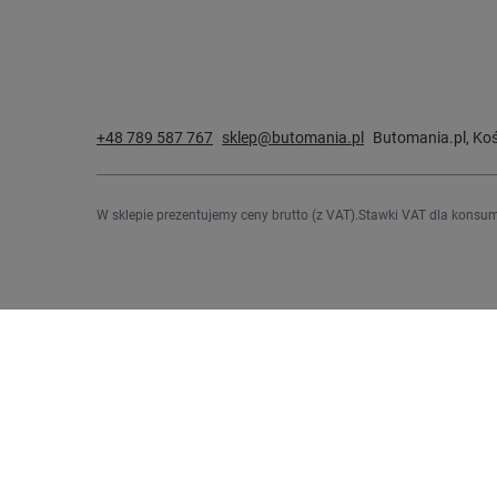
+48 789 587 767
sklep@butomania.pl
Butomania.pl
,
Koś
W sklepie prezentujemy ceny brutto (z VAT).
Stawki VAT dla konsum
Zamówienia
Konto
Status zamówienia
Zarejestru
Śledzenie przesyłki
Koszyk
Chcę zareklamować produkt
Listy zak
Chcę odstąpić od umowy
Lista zak
Chcę wymienić produkt
Historia t