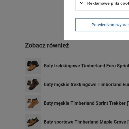
Reklamowe pliki coo
Potwierdzam wybra
Zobacz również
Buty trekkingowe Timberland Euro Sprin
Buty męskie trekkingowe Timberland Eu
Buty męskie Timberland Sprint Trekker
Buty sportowe Timberland Maple Grove