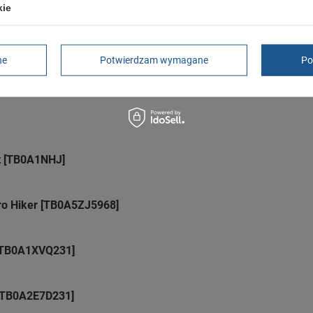
rękojmia wyłączona dla przedsiębiorców
kie
Adres do reklamacji
Butomania.pl
Kościuszki 27b
85-079 Bydgoszcz
ne
Potwierdzam wymagane
Po
Polska
t [TB0A1NHJ]
ro Hiker [TB0A5ZJ5968]
 [TB0A1XVQ231]
 [TB0A2E7D231]