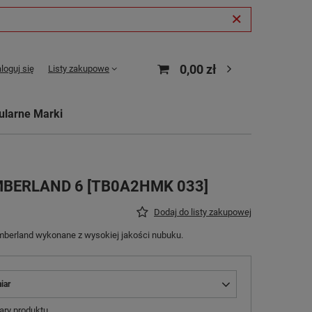
0,00 zł
loguj się
Listy zakupowe
ularne Marki
IMBERLAND 6 [TB0A2HMK 033]
Dodaj do listy zakupowej
mberland wykonane z wysokiej jakości nubuku.
iar
ry produktu