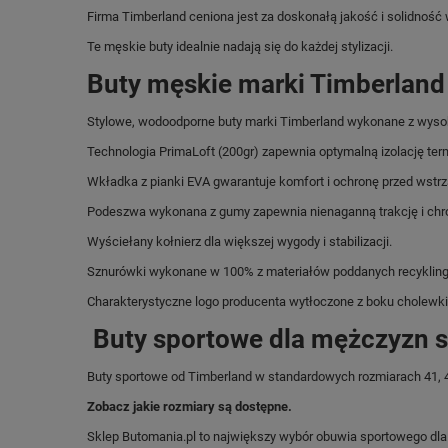
Firma Timberland ceniona jest za doskonałą jakość i solidność
Te męskie buty idealnie nadają się do każdej stylizacji.
Buty męskie marki Timberland
Stylowe, wodoodporne buty marki Timberland wykonane z wysok
Technologia PrimaLoft (200gr) zapewnia optymalną izolację ter
Wkładka z pianki EVA gwarantuje komfort i ochronę przed wstr
Podeszwa wykonana z gumy zapewnia nienaganną trakcję i chroni
Wyściełany kołnierz dla większej wygody i stabilizacji.
Sznurówki wykonane w 100% z materiałów poddanych recykling
Charakterystyczne logo producenta wytłoczone z boku cholewki
Buty sportowe dla mężczyzn s
Buty sportowe od Timberland w standardowych rozmiarach 41, 42, 
Zobacz jakie rozmiary są dostępne.
Sklep Butomania.pl to największy wybór obuwia sportowego dla c