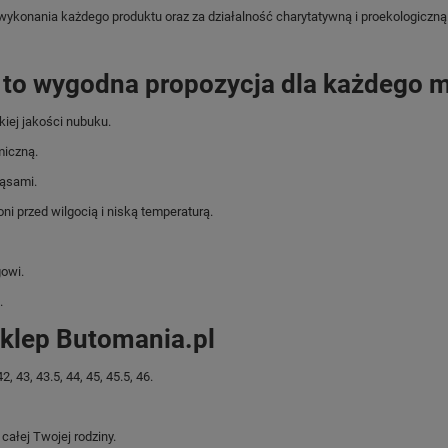
 wykonania każdego produktu oraz za działalność charytatywną i proekologiczną
 to wygodna propozycja dla każdego 
iej jakości nubuku.
miczną.
ząsami.
 przed wilgocią i niską temperaturą.
owi.
.
klep Butomania.pl
43, 43.5, 44, 45, 45.5, 46.
ałej Twojej rodziny.