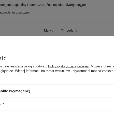
jest oryginalny i pochodzi z oficjalnej sieci dystrybucyjnej.
z podania przyczyny.
Marka
Timberland
Symbol
TB0A2HMK 033
Gwarancja
Gwarancja
Materiał zewnętrzny
skóra ekologiczna
ość
Zapięcie
sznurowane
w celu realizacji usług zgodnie z
Polityką dotyczącą cookies
. Możesz określi
Płeć
męskie
eglądarce. Więcej informacji na temat warunków i prywatności można znaleźć
Kolor
czarny
cookie (wymagane)
GWARANCJA
kie
Czas na reklamację z tytułu rękojmi
2 lata