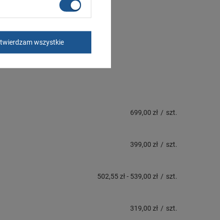
twierdzam wszystkie
699,00 zł
/
szt.
399,00 zł
/
szt.
502,55 zł
-
539,00 zł
/
szt.
319,00 zł
/
szt.