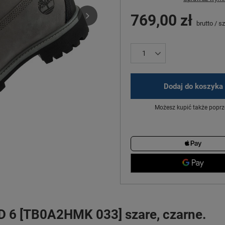
769,00 zł
brutto
/
sz
Dodaj do koszyka
Możesz kupić także poprz
 6 [TB0A2HMK 033] szare, czarne.