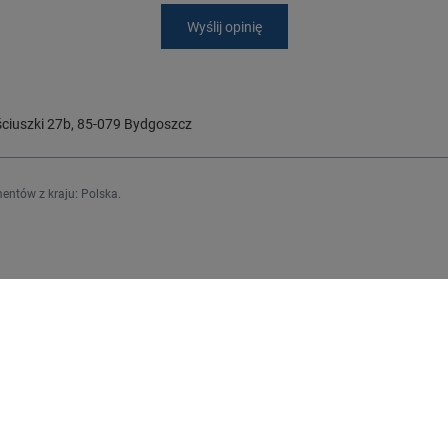
Wyślij opinię
ciuszki 27b
,
85-079
Bydgoszcz
entów z kraju:
Polska
.
Regulaminy
j się
Informacje o sklepie
Wysyłka
upowe
Sposoby płatności i prowizje
upionych produktów
Regulamin
ransakcji
Polityka prywatności