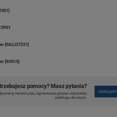
Z001]
XZ3P01
ker [0A2J37231]
er [SV015]
trzebujesz pomocy? Masz pytania?
Zadaj pyta
dpowiemy niezwłocznie, najciekawsze pytania i odpowiedzi
publikując dla innych.