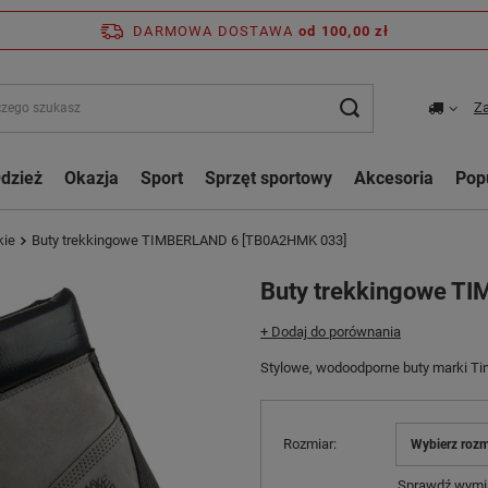
DARMOWA DOSTAWA
od 100,00 zł
Za
dzież
Okazja
Sport
Sprzęt sportowy
Akcesoria
Pop
kie
Buty trekkingowe TIMBERLAND 6 [TB0A2HMK 033]
Buty trekkingowe T
+ Dodaj do porównania
Stylowe, wodoodporne buty marki Ti
Rozmiar
Wybierz rozm
Sprawdź wymia