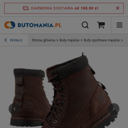
DARMOWA DOSTAWA
od 100,00 zł
Wstecz
Strona główna
Buty męskie
Buty sportowe męskie
Bu