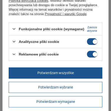
Polityką dotyczącą cookies
. Możesz określić warunki
Sklep Butomania.pl to największy wybór obuwia sportowego dla całej
przechowywania lub dostępu do cookie w Twojej przeglądarce.
Twojej rodziny.
Więcej informacji na temat warunków i prywatności można
znaleźć także na stronie
Prywatność i warunki Google
.
Kupując w naszym sklepie internetowym masz gwarancję, że towar jest
oryginalny i pochodzi z oficjalnej sieci dystrybucyjnej.
W ciągu 30 dni możesz dokonać zwrotu bądź wymiany towaru bez
Zawsze
Funkcjonalne pliki cookie (wymagane)
podania przyczyny.
aktywne
Analityczne pliki cookie
Marka
Timberland
Reklamowe pliki cookie
Symbol
TB0A2MQGV13
Gwarancja
Gwarancja
Kolor
brązowy
Potwierdzam wszystkie
Materiał zewnętrzny
skóra ekologiczna
Zapięcie
sznurowane
Potwierdzam wybrane
Płeć
męskie
Potwierdzam wymagane
GWARANCJA