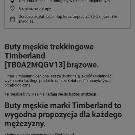
Ten produkt nie jest dostępny w sklepie stacjonarnym
Bezpieczne zakupy
Odroczone płatności
. Kup teraz, zapłać za 30 dni, jeżeli nie
zwrócisz
Buty męskie trekkingowe
Timberland
[TB0A2MQGV13] brązowe.
Firma Timberland ceniona jest za doskonałą jakość i solidność
wykonania każdego produktu oraz za działalność charytatywną i
proekologiczną.
Te męskie buty idealnie nadają się do każdej stylizacji.
Buty męskie marki Timberland to
wygodna propozycja dla każdego
mężczyzny.
Modne męskie obuwie marki Timberland.