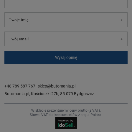
Twoje imię
Twój email
Wyślij opinię
+48 789 587 767
sklep@butomania.pl
Butomania.pl
,
Kościuszki 27b
,
85-079
Bydgoszcz
W sklepie prezentujemy ceny brutto (z VAT).
Stawki VAT dla konsumentów z kraju:
Polska
.