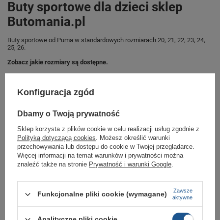
Buty sportowe dla dzieci sklep
Butomania.pl
Buty sportowe od Puma w standardowych rozmiarach 20, 21, 22, 23, 24,
25, 26.
Zobacz jakie rozmiary są dostępne.
Sklep Butomania.pl to największy wybór obuwia sportowego dla całej
Twojej rodziny.
Konfiguracja zgód
Kupując w naszym sklepie internetowym masz gwarancję, że towar jest
oryginalny i pochodzi z oficjalnej sieci dystrybucyjnej.
Dbamy o Twoją prywatność
W ciągu 30 dni możesz dokonać zwrotu bądź wymiany towaru bez
podania przyczyny.,
Sklep korzysta z plików cookie w celu realizacji usług zgodnie z
Polityką dotyczącą cookies
. Możesz określić warunki
przechowywania lub dostępu do cookie w Twojej przeglądarce.
Więcej informacji na temat warunków i prywatności można
Marka
Puma
znaleźć także na stronie
Prywatność i warunki Google
.
Symbol
356274 87
Zawsze
Gwarancja
Gwarancja
Funkcjonalne pliki cookie (wymagane)
aktywne
Kolor
granatowy
Analityczne pliki cookie