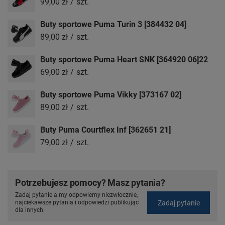
99,00 zł
/
szt.
Buty sportowe Puma Turin 3 [384432 04]
89,00 zł
/
szt.
Buty sportowe Puma Heart SNK [364920 06]22
69,00 zł
/
szt.
Buty sportowe Puma Vikky [373167 02]
89,00 zł
/
szt.
Buty Puma Courtflex Inf [362651 21]
79,00 zł
/
szt.
Potrzebujesz pomocy? Masz pytania?
Zadaj pytanie a my odpowiemy niezwłocznie,
Zadaj pytanie
najciekawsze pytania i odpowiedzi publikując
dla innych.