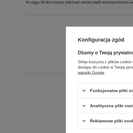
W ciągu 30 dni możesz dokonać zwrotu bądź wymiany towaru be
Konfiguracja zgód
Dbamy o Twoją prywatn
Sklep korzysta z plików cookie 
dostępu do cookie w Twojej prz
warunki Google
.
Funkcjonalne pliki 
Analityczne pliki coo
Reklamowe pliki coo