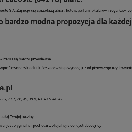
coste
S.A. Zajmuje się sprzedażą ubrań, butów, perfum, okularów i zegarków. Logo
o bardzo modna propozycja dla każdej 
ęki temu są bardzo przewiewne.
 wyprofilowane wkładki, które zapewniają wygodę już od pierwszego użytkowani
a.pl
, 37.5, 38, 39, 39.5, 40, 40.5, 41, 42.
ałej Twojej rodziny.
jest oryginalny i pochodzi z oficjalnej sieci dystrybucyjnej.