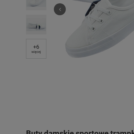
+
6
więcej
Buty damskie sportowe trampki