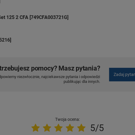
]
Set 125 2 CFA [749CFA003721G]
5216]
trzebujesz pomocy? Masz pytania?
Zadaj pyta
dpowiemy niezwłocznie, najciekawsze pytania i odpowiedzi
publikując dla innych.
Twoja ocena:
5/5