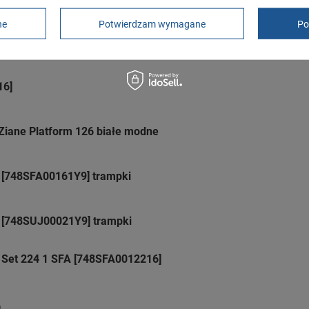
ne
Potwierdzam wymagane
Po
16]
Ziane Platform 126 białe modne
 [748SFA00161Y9] trampki
 [748SUJ00021Y9] trampki
 Set 224 1 SFA [748SFA0012216]