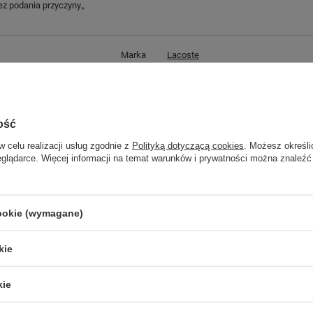
z podania przyczyny.,
Marka
Lacoste
Symbol
7-37CFA006421G
Gwarancja
Gwarancja
Materiał zewnętrzny
tkanina
ość
Zapięcie
sznurowane
w celu realizacji usług zgodnie z
Polityką dotyczącą cookies
. Możesz określi
eglądarce. Więcej informacji na temat warunków i prywatności można znaleźć
GWARANCJA
cookie (wymagane)
Czas na reklamację z tytułu rękojmi
2 lata
rękojmia wyłączona dla przedsiębiorców
kie
Adres do reklamacji
Butomania.pl
Kościuszki 27b
kie
85-079 Bydgoszcz
Polska