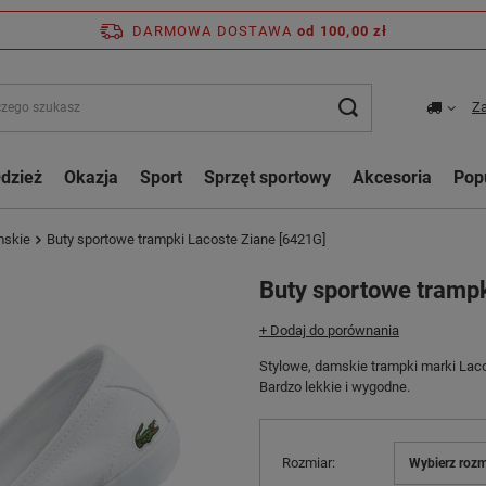
DARMOWA DOSTAWA
od 100,00 zł
Za
dzież
Okazja
Sport
Sprzęt sportowy
Akcesoria
Pop
mskie
Buty sportowe trampki Lacoste Ziane [6421G]
Buty sportowe trampk
+ Dodaj do porównania
Stylowe, damskie trampki marki Lac
Bardzo lekkie i wygodne.
Rozmiar
Wybierz rozm