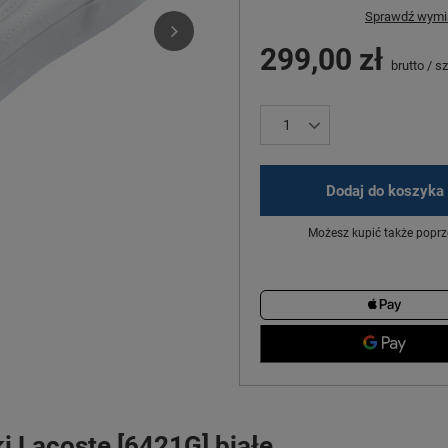
Sprawdź wymia
299,00 zł
brutto
/
sz
Dodaj do koszyka
Możesz kupić także poprz
 Lacoste [6421G] białe.