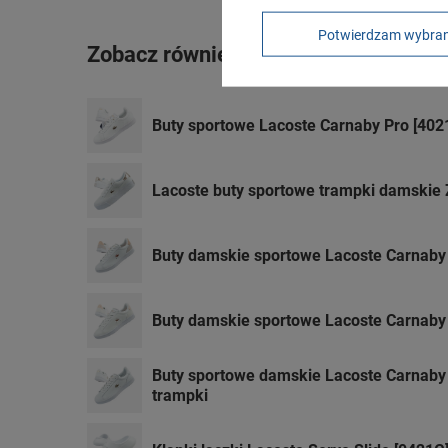
Potwierdzam wybra
Zobacz również
Buty sportowe Lacoste Carnaby Pro [402
Lacoste buty sportowe trampki damskie 
Buty damskie sportowe Lacoste Carnaby
Buty damskie sportowe Lacoste Carnaby
Buty sportowe damskie Lacoste Carnaby
trampki