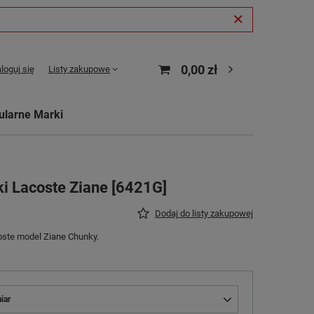
0,00 zł
loguj się
Listy zakupowe
ularne Marki
i Lacoste Ziane [6421G]
Dodaj do listy zakupowej
oste model Ziane Chunky.
iar