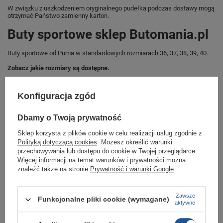
W związku z uszkodzeniem oryginalnego pudełka podczas dostawy mogą
otrzymać Państwo zamienny karton.
Buty sportowe sklep Butomania.pl
Buty sportowe od Puma w standardowych rozmiarach 36, 37, 38, 39, 40.
Zobacz jakie rozmiary są dostępne.
Sklep Butomania.pl to największy wybór obuwia sportowego dla całej
Twojej rodziny.
Konfiguracja zgód
Kupując w naszym sklepie internetowym masz gwarancję, że towar jest
oryginalny i pochodzi z oficjalnej sieci dystrybucyjnej.
Dbamy o Twoją prywatność
W ciągu 30 dni możesz dokonać zwrotu bądź wymiany towaru bez
Sklep korzysta z plików cookie w celu realizacji usług zgodnie z
podania przyczyny.,
Polityką dotyczącą cookies
. Możesz określić warunki
przechowywania lub dostępu do cookie w Twojej przeglądarce.
Więcej informacji na temat warunków i prywatności można
znaleźć także na stronie
Prywatność i warunki Google
.
Marka
Puma
Symbol
366926 03
Zawsze
Funkcjonalne pliki cookie (wymagane)
Gwarancja
Gwarancja
aktywne
Materiał zewnętrzny
skóra ekologiczna