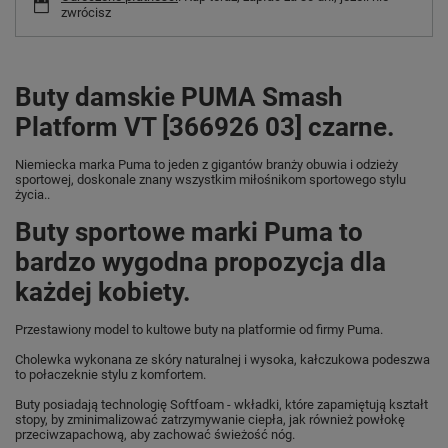
zwrócisz
Buty damskie PUMA Smash
Platform VT [366926 03] czarne.
Niemiecka marka Puma
to jeden z gigantów branży obuwia i odzieży
sportowej, doskonale znany wszystkim miłośnikom sportowego stylu
życia..
Buty sportowe marki Puma to
bardzo wygodna propozycja dla
każdej kobiety.
Przestawiony model to kultowe buty na platformie od firmy Puma.
Cholewka wykonana ze skóry naturalnej i wysoka, kałczukowa podeszwa
to połaczeknie stylu z komfortem.
Buty posiadają technologię Softfoam - wkładki, które zapamiętują kształt
stopy, by zminimalizować zatrzymywanie ciepła, jak również powłokę
przeciwzapachową, aby zachować świeżość nóg.