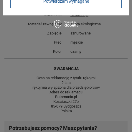
Potwierdzam wymagane
Symbol
3112H5W-A00
Gwarancja
Gwarancja
Materiał zewnętrzny
skóra ekologiczna
Zapięcie
sznurowane
Płeć
męskie
Kolor
czarny
GWARANCJA
Czas na reklamację z tytułu rękojmi
2 lata
rękojmia wyłączona dla przedsiębiorców
Adres do reklamacji
Butomania.pl
Kościuszki 27b
85-079 Bydgoszcz
Polska
Potrzebujesz pomocy? Masz pytania?