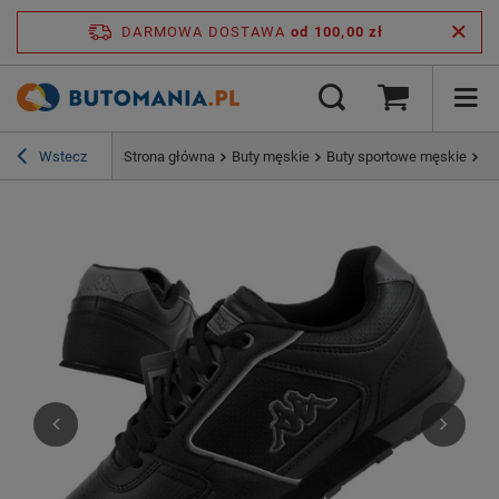
DARMOWA DOSTAWA
od 100,00 zł
Wstecz
Strona główna
Buty męskie
Buty sportowe męskie
Bu