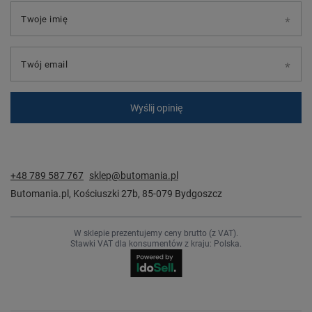
Twoje imię
Twój email
Wyślij opinię
+48 789 587 767
sklep@butomania.pl
Butomania.pl
,
Kościuszki 27b
,
85-079
Bydgoszcz
W sklepie prezentujemy ceny brutto (z VAT).
Stawki VAT dla konsumentów z kraju:
Polska
.