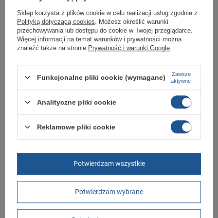
Logowanie z boku cholewki i na języku.
Sklep korzysta z plików cookie w celu realizacji usług zgodnie z
Polityką dotyczącą cookies
. Możesz określić warunki
Klasyczne sznurowanie.
przechowywania lub dostępu do cookie w Twojej przeglądarce.
Więcej informacji na temat warunków i prywatności można
Idealne obuwie do każdej miejskiej stylizacji.
znaleźć także na stronie
Prywatność i warunki Google
.
Buty sportowe dla dzieci mężczyzn
sklep Butomania.pl
Zawsze
Funkcjonalne pliki cookie (wymagane)
aktywne
Buty sportowe od Kappa w standardowych rozmiarach 40, 41, 42, 43, 44,
45.
Analityczne pliki cookie
Zobacz jakie rozmiary są dostępne.
Reklamowe pliki cookie
Sklep Butomania.pl to największy wybór obuwia sportowego dla całej
Twojej rodziny.
Kupując w naszym sklepie internetowym masz gwarancję, że towar jest
oryginalny i pochodzi z oficjalnej sieci dystrybucyjnej.
Potwierdzam wszystkie
W ciągu 30 dni możesz dokonać zwrotu bądź wymiany towaru bez
podania przyczyny.,
Potwierdzam wybrane
Marka
Kappa