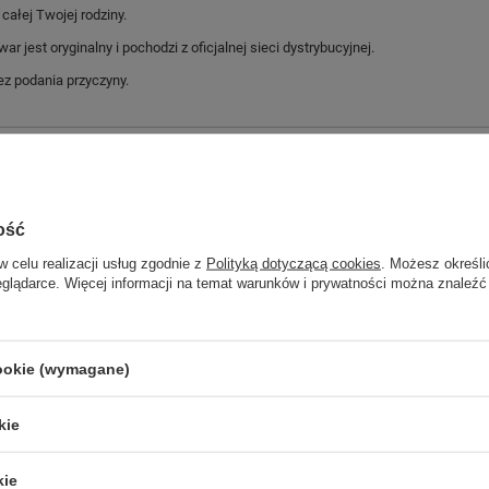
ałej Twojej rodziny.
jest oryginalny i pochodzi z oficjalnej sieci dystrybucyjnej.
z podania przyczyny.
Marka
Merrell
Symbol
J000118
Gwarancja
Gwarancja
ość
Materiał zewnętrzny
inny materiał
w celu realizacji usług zgodnie z
Polityką dotyczącą cookies
. Możesz określi
eglądarce. Więcej informacji na temat warunków i prywatności można znaleźć
Kolor
czarny
cookie (wymagane)
GWARANCJA
Czas na reklamację z tytułu rękojmi
kie
2 lata
rękojmia wyłączona dla przedsiębiorców
Adres do reklamacji
kie