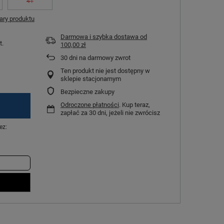
41
ry produktu
Darmowa i szybka dostawa
od
t.
100,00 zł
30
dni na darmowy zwrot
Ten produkt nie jest dostępny w
sklepie stacjonarnym
Bezpieczne zakupy
Odroczone płatności
. Kup teraz,
zapłać za 30 dni, jeżeli nie zwrócisz
ez: