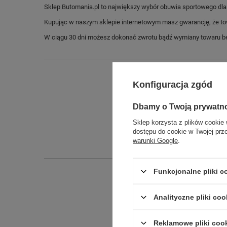
Sklep Butomania.pl to największy wybór obuwia sportowego dla c
Kupując w naszym sklepie internetowym masz gwarancję, że towar 
W ciągu 30 dni możesz dokonać zwrotu bądź wymiany towaru be
Konfiguracja zgód
Dbamy o Twoją prywatn
Sklep korzysta z plików cookie 
dostępu do cookie w Twojej prz
warunki Google
.
Funkcjonalne pliki 
Analityczne pliki coo
Reklamowe pliki coo