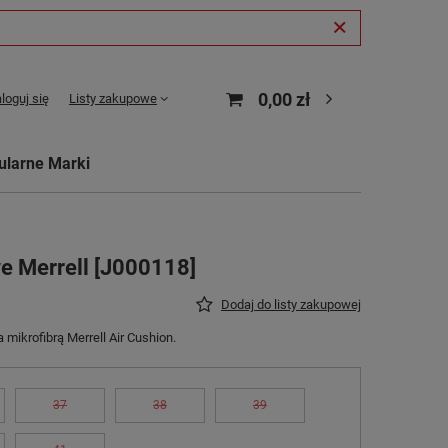
0,00 zł
loguj się
Listy zakupowe
ularne Marki
e Merrell [J000118]
Dodaj do listy zakupowej
mikrofibrą Merrell Air Cushion.
37
38
39