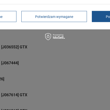
Butomania.pl
Kościuszki 27b
85-079 Bydgoszcz
Polska
ne
Potwierdzam wymagane
Po
m [J036552] GTX
e [J067444]
26]
e [J067614] GTX