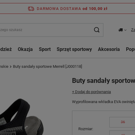
DARMOWA DOSTAWA
od 100,00 zł
Za
dzież
Okazja
Sport
Sprzęt sportowy
Akcesoria
Pop
mskie
Buty sandały sportowe Merrell [J000118]
Buty sandały sportow
+ Dodaj do porównania
Wyprofilowana wkładka EVA owinięta 
36
Rozmiar