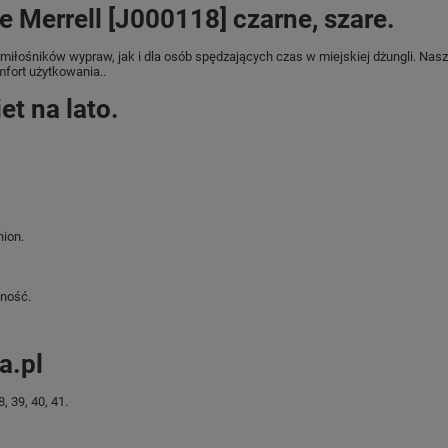
 Merrell [J000118] czarne, szare.
iłośników wypraw, jak i dla osób spędzających czas w miejskiej dżungli. Nasz
mfort użytkowania..
t na lato.
hion.
ność.
a.pl
 39, 40, 41.