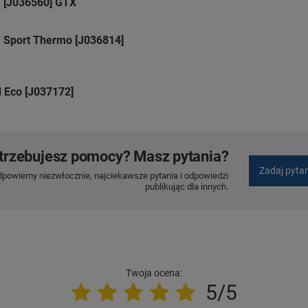
m [J036560] GTX
m Sport Thermo [J036814]
 Eco [J037172]
trzebujesz pomocy? Masz pytania?
Zadaj pyta
dpowiemy niezwłocznie, najciekawsze pytania i odpowiedzi
publikując dla innych.
Twoja ocena:
5/5