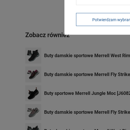
Potwierdzam wybra
Zobacz również
Buty damskie sportowe Merrell West Ri
Buty damskie sportowe Merrell Fly Strik
Buty sportowe Merrell Jungle Moc [J608
Buty damskie sportowe Merrell Fly Strik