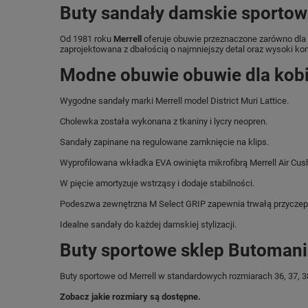
Buty sandały damskie sportowe
Od 1981 roku
Merrell
oferuje obuwie przeznaczone zarówno dla m
zaprojektowana z dbałością o najmniejszy detal oraz wysoki ko
Modne obuwie obuwie dla kobie
Wygodne sandały marki Merrell model District Muri Lattice.
Cholewka została wykonana z tkaniny i lycry neopren.
Sandały zapinane na regulowane zamknięcie na klips.
Wyprofilowana wkładka EVA owinięta mikrofibrą Merrell Air Cus
W pięcie amortyzuje wstrząsy i dodaje stabilności.
Podeszwa zewnętrzna M Select GRIP zapewnia trwałą przyczep
Idealne sandały do każdej damskiej stylizacji.
Buty sportowe sklep Butomani
Buty sportowe od Merrell w standardowych rozmiarach 36, 37, 38,
Zobacz jakie rozmiary są dostępne.