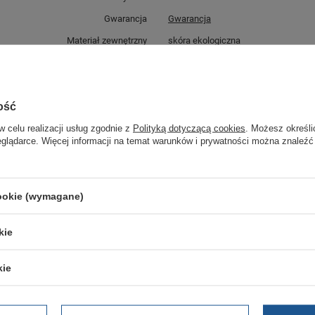
Gwarancja
Gwarancja
Materiał zewnętrzny
skóra ekologiczna
Zapięcie
sznurowane
Płeć
męskie
ość
Kolor
czarny
w celu realizacji usług zgodnie z
Polityką dotyczącą cookies
. Możesz określi
eglądarce. Więcej informacji na temat warunków i prywatności można znaleźć
GWARANCJA
Czas na reklamację z tytułu rękojmi
cookie (wymagane)
2 lata
rękojmia wyłączona dla przedsiębiorców
Adres do reklamacji
kie
Butomania.pl
Kościuszki 27b
85-079 Bydgoszcz
kie
Polska