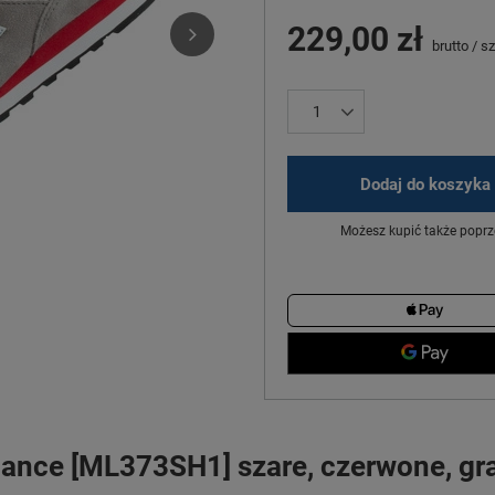
229,00 zł
brutto
/
sz
Dodaj do koszyka
Możesz kupić także poprz
ance [ML373SH1] szare, czerwone, gr