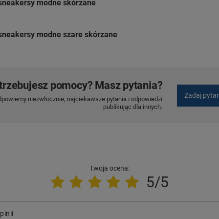
 sneakersy modne skórzane
sneakersy modne szare skórzane
trzebujesz pomocy? Masz pytania?
Zadaj pyta
dpowiemy niezwłocznie, najciekawsze pytania i odpowiedzi
publikując dla innych.
Twoja ocena:
5/5
pinii