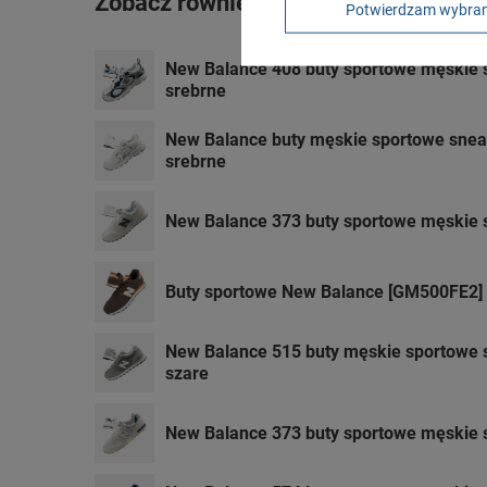
Zobacz również
Potwierdzam wybra
New Balance 408 buty sportowe męskie
srebrne
New Balance buty męskie sportowe snea
srebrne
New Balance 373 buty sportowe męskie 
Buty sportowe New Balance [GM500FE2]
New Balance 515 buty męskie sportowe
szare
New Balance 373 buty sportowe męskie