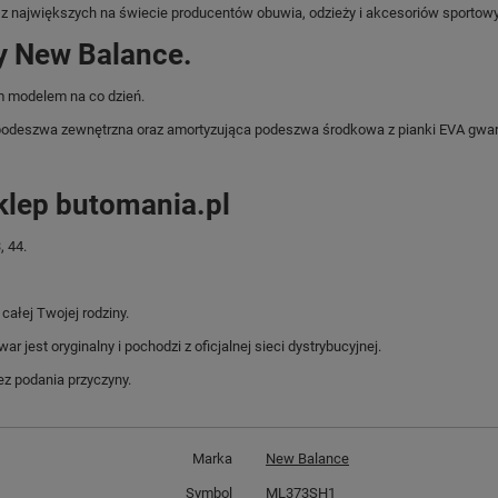
 największych na świecie producentów obuwia, odzieży i akcesoriów sportow
y New Balance.
m modelem na co dzień.
odeszwa zewnętrzna oraz amortyzująca podeszwa środkowa z pianki EVA gwara
klep butomania.pl
 44.
ałej Twojej rodziny.
jest oryginalny i pochodzi z oficjalnej sieci dystrybucyjnej.
z podania przyczyny.
Marka
New Balance
Symbol
ML373SH1