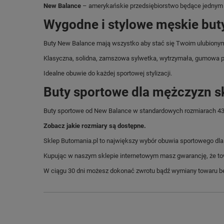
New Balance
– amerykańskie przedsiębiorstwo będące jednym z
Wygodne i stylowe męskie but
Buty New Balance mają wszystko aby stać się Twoim ulubiony
Klasyczna, solidna, zamszowa sylwetka, wytrzymała, gumowa p
Idealne obuwie do każdej sportowej stylizacji.
Buty sportowe dla mężczyzn s
Buty sportowe od New Balance w standardowych rozmiarach 43,
Zobacz jakie rozmiary są dostępne.
Sklep Butomania.pl to największy wybór obuwia sportowego dla c
Kupując w naszym sklepie internetowym masz gwarancję, że towar 
W ciągu 30 dni możesz dokonać zwrotu bądź wymiany towaru be