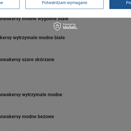
ne
Potwierdzam wymagane
Po
 sneakersy modne wygodne białe
kersy wytrzymałe modne białe
sneakersy szare skórzane
 sneakersy wytrzymałe modne
 sneakersy modne beżowe