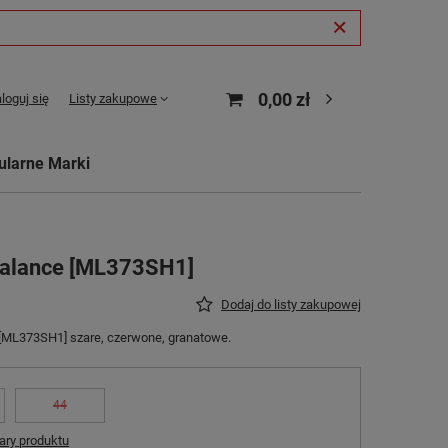
0,00 zł
loguj się
Listy zakupowe
ularne Marki
Balance [ML373SH1]
Dodaj do listy zakupowej
[ML373SH1] szare, czerwone, granatowe.
44
ry produktu