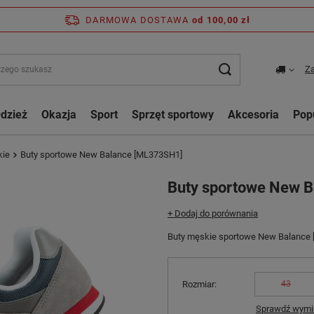
DARMOWA DOSTAWA
od 100,00 zł
Za
dzież
Okazja
Sport
Sprzęt sportowy
Akcesoria
Pop
kie
Buty sportowe New Balance [ML373SH1]
Buty sportowe New 
+ Dodaj do porównania
Buty męskie sportowe New Balance 
Rozmiar
43
Sprawdź wymia