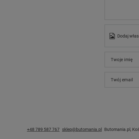
Dodaj włas
Twoje imię
Twój email
+48 789 587 767
sklep@butomania.pl
Butomania.pl
,
Koś