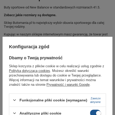
Buty sportowe od New Balance w standardowych rozmiarach 41.5.
Zobacz jakie rozmiary są dostępne.
Sklep Butomania.pl to największy wybór obuwia sportowego dla całej
Twojej rodziny.
Kupując w naszym sklepie internetowym masz gwarancję, że towar jest
oryginalny i pochodzi z oficjalnej sieci dystrybucyjnej.
W ciągu 30 dni możesz dokonać zwrotu bądź wymiany towaru bez
Konfiguracja zgód
podania przyczyny.
Dbamy o Twoją prywatność
Sklep korzysta z plików cookie w celu realizacji usług zgodnie z
Marka
New Balance
Polityką dotyczącą cookies
. Możesz określić warunki
przechowywania lub dostępu do cookie w Twojej przeglądarce.
Symbol
M880Y11
Więcej informacji na temat warunków i prywatności można
Gwarancja
Gwarancja
znaleźć także na stronie
Prywatność i warunki Google
.
Kolor
żółty
szare
Zawsze
Funkcjonalne pliki cookie (wymagane)
aktywne
Materiał zewnętrzny
tkanina
Analityczne pliki cookie
Zapięcie
sznurowane