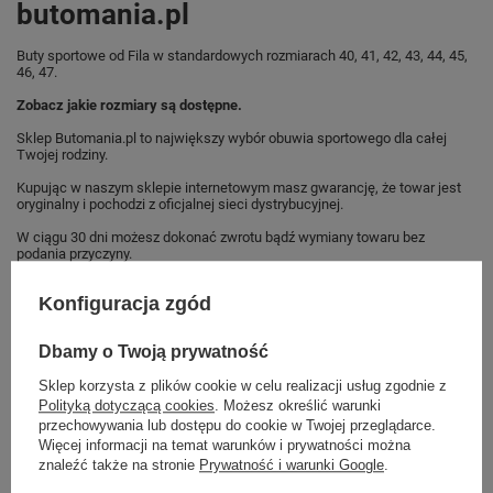
butomania.pl
Buty sportowe od Fila w standardowych rozmiarach 40, 41, 42, 43, 44, 45,
46, 47.
Zobacz jakie rozmiary są dostępne.
Sklep Butomania.pl to największy wybór obuwia sportowego dla całej
Twojej rodziny.
Kupując w naszym sklepie internetowym masz gwarancję, że towar jest
oryginalny i pochodzi z oficjalnej sieci dystrybucyjnej.
W ciągu 30 dni możesz dokonać zwrotu bądź wymiany towaru bez
podania przyczyny.
Konfiguracja zgód
Marka
Fila
Dbamy o Twoją prywatność
Symbol
1010578.02G
Sklep korzysta z plików cookie w celu realizacji usług zgodnie z
Gwarancja
Gwarancja
Polityką dotyczącą cookies
. Możesz określić warunki
przechowywania lub dostępu do cookie w Twojej przeglądarce.
Kolor
białe
Więcej informacji na temat warunków i prywatności można
granatowy
znaleźć także na stronie
Prywatność i warunki Google
.
szare