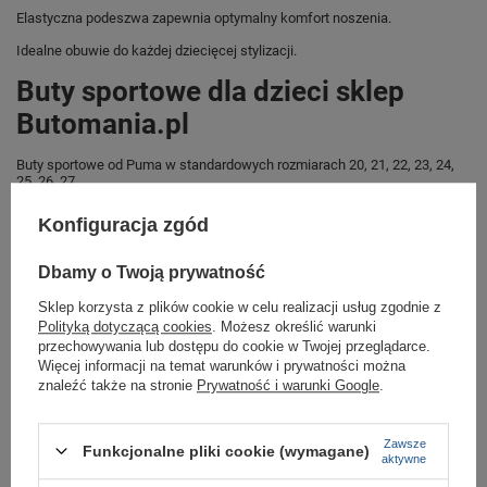
Elastyczna podeszwa zapewnia optymalny komfort noszenia.
Idealne obuwie do każdej dziecięcej stylizacji.
Buty sportowe dla dzieci sklep
Butomania.pl
Buty sportowe od Puma w standardowych rozmiarach 20, 21, 22, 23, 24,
25, 26, 27.
Zobacz jakie rozmiary są dostępne.
Konfiguracja zgód
Sklep Butomania.pl to największy wybór obuwia sportowego dla całej
Twojej rodziny.
Dbamy o Twoją prywatność
Kupując w naszym sklepie internetowym masz gwarancję, że towar jest
Sklep korzysta z plików cookie w celu realizacji usług zgodnie z
oryginalny i pochodzi z oficjalnej sieci dystrybucyjnej.
Polityką dotyczącą cookies
. Możesz określić warunki
W ciągu 30 dni możesz dokonać zwrotu bądź wymiany towaru bez
przechowywania lub dostępu do cookie w Twojej przeglądarce.
podania przyczyny.,
Więcej informacji na temat warunków i prywatności można
znaleźć także na stronie
Prywatność i warunki Google
.
Marka
Puma
Zawsze
Funkcjonalne pliki cookie (wymagane)
aktywne
Symbol
380741 02