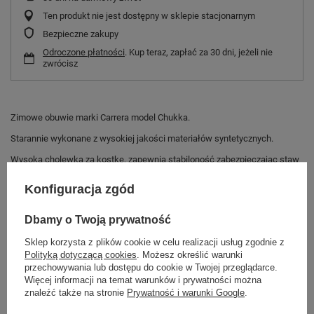
Ten produkt nie jest dostępny w sklepie stacjonarnym
Bezpieczne zakupy
Odroczone płatności
. Kup teraz, zapłać za 30 dni, jeżeli nie
zwrócisz
Zimowe obuwie marki Carrera model Chukka.
Starannie wykonane z wysokiej jakości materiałów syntetycznych.
Wysoka cholewka za kostkę, zapewnia stabiloność zabezpieczając staw
skokowy.
Konfiguracja zgód
Wewnątrz zastosowano syntetyczny materiał, który ma świetne
właściwości ocieplające.
Dbamy o Twoją prywatność
Specjalna budowa gumowej podeszwy jest gwarancją doskonałej
przyczepności i stabilności.
Sklep korzysta z plików cookie w celu realizacji usług zgodnie z
Model klasyczny, wygodny, idealny na jesienny i zimowy okres.
Polityką dotyczącą cookies
. Możesz określić warunki
przechowywania lub dostępu do cookie w Twojej przeglądarce.
Więcej informacji na temat warunków i prywatności można
znaleźć także na stronie
Prywatność i warunki Google
.
Marka
Carrera