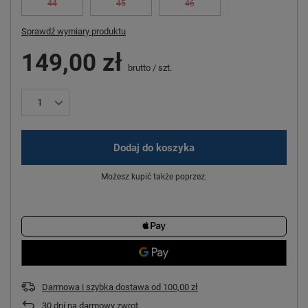
44
45
46
Sprawdź wymiary produktu
149,00 zł
brutto
/
szt.
Dodaj do koszyka
Możesz kupić także poprzez:
Darmowa i szybka dostawa
od
100,00 zł
30
dni na darmowy zwrot