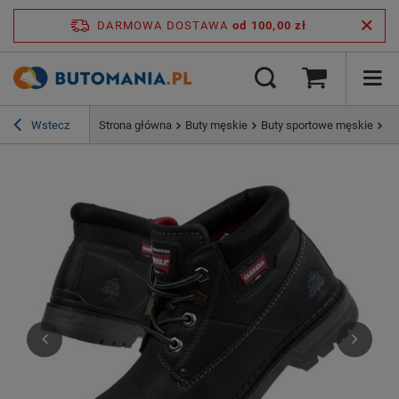
DARMOWA DOSTAWA
od 100,00 zł
Wstecz
Strona główna
Buty męskie
Buty sportowe męskie
Bu