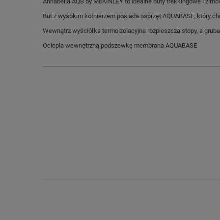
Annabella AQB by McKINLEY to idealne buty trekkingowe i zimow
But z wysokim kołnierzem posiada osprzęt AQUABASE, który chr
Wewnątrz wyściółka termoizolacyjna rozpieszcza stopy, a gru
Ociepla wewnętrzną podszewkę membrana AQUABASE