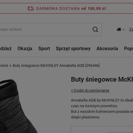
DARMOWA DOSTAWA
od 100,00 zł
Za
dzież
Okazja
Sport
Sprzęt sportowy
Akcesoria
Pop
mskie
Buty śniegowce McKINLEY Annabella AQB [296446]
Buty śniegowce McK
+ Dodaj do porównania
Annabella AQB by McKINLEY to idealn
czas na świeżym powietrzu.
But z wysokim kołnierzem posiada os
dzięki płaskiemu