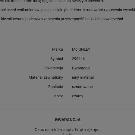
e dla kobiet, które lubią spędzać czas na świeżym powietrzu.
oni przed wnikaniem wilgoci, a dzięki płaskiemu sznurowaniu zapewnia wysoki
ba bieżnikowana podeszwa zapewnia przyczepność na każdej powierzchni.
Marka
McKINLEY
Symbol
296446
Gwarancja
Gwarancja
Materiał zewnętrzny
inny materiał
Zapięcie
sznurowane
Kolor
czarny
GWARANCJA
Czas na reklamację z tytułu rękojmi