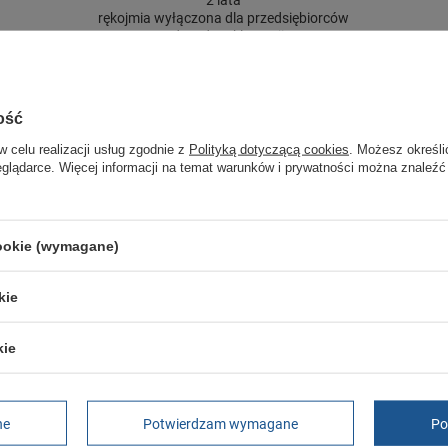
2 lata
rękojmia wyłączona dla przedsiębiorców
Adres do reklamacji
Butomania.pl
Kościuszki 27b
85-079 Bydgoszcz
Polska
ość
w celu realizacji usług zgodnie z
Polityką dotyczącą cookies
. Możesz określi
eglądarce. Więcej informacji na temat warunków i prywatności można znaleźć
trzebujesz pomocy? Masz pytania?
Zadaj pyta
dpowiemy niezwłocznie, najciekawsze pytania i odpowiedzi
publikując dla innych.
cookie (wymagane)
kie
kie
Twoja ocena:
5/5
ne
Potwierdzam wymagane
Po
pinii