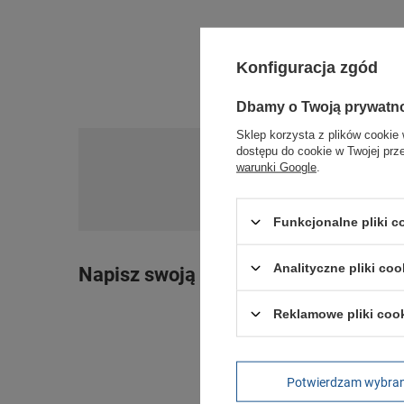
Konfiguracja zgód
Dbamy o Twoją prywatn
Sklep korzysta z plików cookie 
dostępu do cookie w Twojej prz
Po
warunki Google
.
Zadaj pytanie a my o
Funkcjonalne pliki 
Analityczne pliki coo
Napisz swoją opinię
Reklamowe pliki coo
Potwierdzam wybra
Treść twojej o