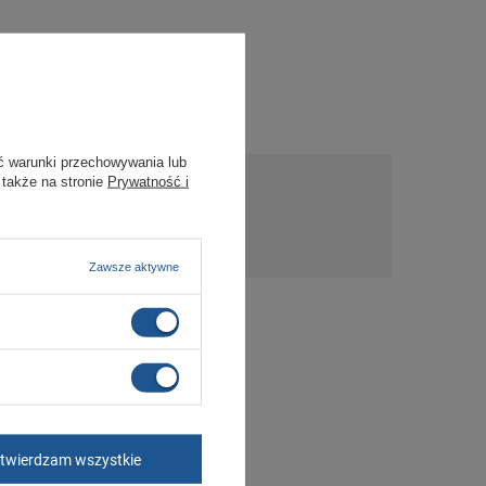
ć warunki przechowywania lub
 także na stronie
Prywatność i
nie
Zawsze aktywne
twierdzam wszystkie