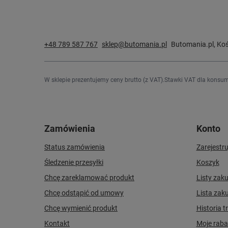
+48 789 587 767
sklep@butomania.pl
Butomania.pl
,
Koś
W sklepie prezentujemy ceny brutto (z VAT).
Stawki VAT dla konsum
Zamówienia
Konto
Status zamówienia
Zarejestru
Śledzenie przesyłki
Koszyk
Chcę zareklamować produkt
Listy zak
Chcę odstąpić od umowy
Lista zak
Chcę wymienić produkt
Historia t
Kontakt
Moje raba