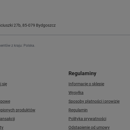
ciuszki 27b
,
85-079
Bydgoszcz
entów z kraju:
Polska
.
Regulaminy
j się
Informacje o sklepie
Wysyłka
upowe
Sposoby płatności i prowizje
upionych produktów
Regulamin
ransakcji
Polityka prywatności
ty
Odstąpienie od umowy