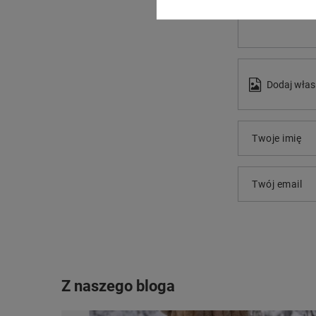
Dodaj włas
Twoje imię
Twój email
Z naszego bloga