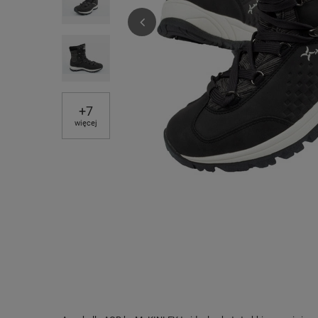
+
7
więcej