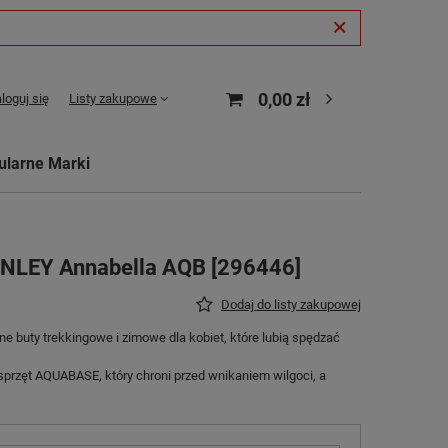
0,00 zł
loguj się
Listy zakupowe
ularne Marki
INLEY Annabella AQB [296446]
Dodaj do listy zakupowej
e buty trekkingowe i zimowe dla kobiet, które lubią spędzać
przęt AQUABASE, który chroni przed wnikaniem wilgoci, a