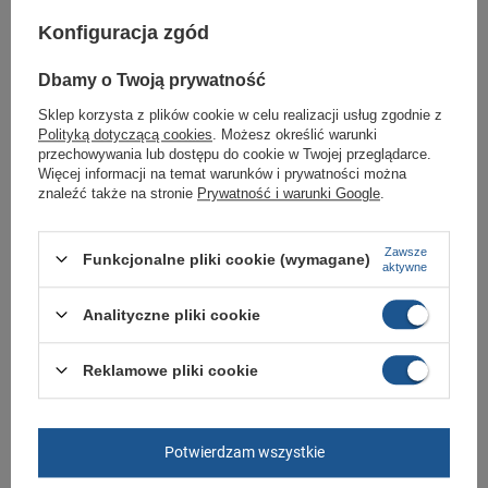
Konfiguracja zgód
Marka
4F
Symbol
H4Z21 OBMH258 62S
Dbamy o Twoją prywatność
Gwarancja
Gwarancja
Sklep korzysta z plików cookie w celu realizacji usług zgodnie z
Polityką dotyczącą cookies
. Możesz określić warunki
Kolor
czerwony
przechowywania lub dostępu do cookie w Twojej przeglądarce.
Więcej informacji na temat warunków i prywatności można
Materiał zewnętrzny
skóra ekologiczna
znaleźć także na stronie
Prywatność i warunki Google
.
Ocieplenie
Nie
Zapięcie
sznurowane
Zawsze
Funkcjonalne pliki cookie (wymagane)
aktywne
Płeć
męskie
Analityczne pliki cookie
GWARANCJA
Reklamowe pliki cookie
Czas na reklamację z tytułu rękojmi
2 lata
rękojmia wyłączona dla przedsiębiorców
Adres do reklamacji
Butomania.pl
Potwierdzam wszystkie
Kościuszki 27b
85-079 Bydgoszcz