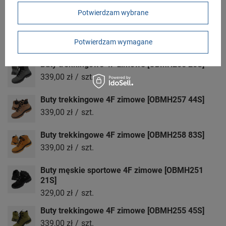
Polska
Potwierdzam wybrane
Zobacz również
Potwierdzam wymagane
Buty trekkingowe 4F zimowe [OBMH255 25S]
339,00 zł
/
szt.
Buty trekkingowe 4F zimowe [OBMH257 44S]
339,00 zł
/
szt.
Buty trekkingowe 4F zimowe [OBMH258 83S]
339,00 zł
/
szt.
Buty męskie sportowe 4F zimowe [OBMH251
21S]
329,00 zł
/
szt.
Buty trekkingowe 4F zimowe [OBMH255 45S]
339,00 zł
/
szt.