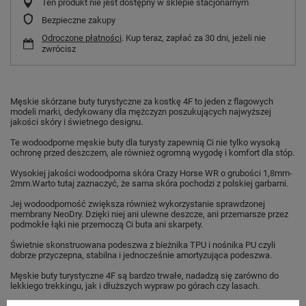
Ten produkt nie jest dostępny w sklepie stacjonarnym
Bezpieczne zakupy
Odroczone płatności
. Kup teraz, zapłać za 30 dni, jeżeli nie
zwrócisz
Męskie skórzane buty turystyczne za kostkę 4F to jeden z flagowych
modeli marki, dedykowany dla mężczyzn poszukujących najwyższej
jakości skóry i świetnego designu.
Te wodoodporne męskie buty dla turysty zapewnią Ci nie tylko wysoką
ochronę przed deszczem, ale również ogromną wygodę i komfort dla stóp.
Wysokiej jakości wodoodporna skóra Crazy Horse WR o grubości 1,8mm-
2mm.Warto tutaj zaznaczyć, że sama skóra pochodzi z polskiej garbarni.
Jej wodoodporność zwiększa również wykorzystanie sprawdzonej
membrany NeoDry. Dzięki niej ani ulewne deszcze, ani przemarsze przez
podmokłe łąki nie przemoczą Ci buta ani skarpety.
Świetnie skonstruowana podeszwa z bieżnika TPU i nośnika PU czyli
dobrze przyczepna, stabilna i jednocześnie amortyzująca podeszwa.
Męskie buty turystyczne 4F są bardzo trwałe, nadadzą się zarówno do
lekkiego trekkingu, jak i dłuższych wypraw po górach czy lasach.