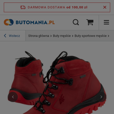
DARMOWA DOSTAWA
od 100,00 zł
Wstecz
Strona główna
Buty męskie
Buty sportowe męskie
Bu