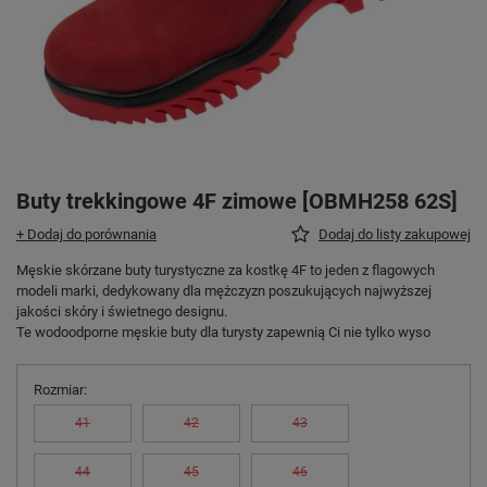
Buty trekkingowe 4F zimowe [OBMH258 62S]
+ Dodaj do porównania
Dodaj do listy zakupowej
Męskie skórzane buty turystyczne za kostkę 4F to jeden z flagowych
modeli marki, dedykowany dla mężczyzn poszukujących najwyższej
jakości skóry i świetnego designu.
Te wodoodporne męskie buty dla turysty zapewnią Ci nie tylko wyso
Rozmiar
41
42
43
44
45
46