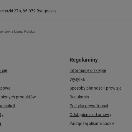
ciuszki 27b
,
85-079
Bydgoszcz
entów z kraju:
Polska
.
Regulaminy
j się
Informacje o sklepie
Wysyłka
upowe
Sposoby płatności i prowizje
upionych produktów
Regulamin
ransakcji
Polityka prywatności
ty
Odstąpienie od umowy
r
Zarządzaj plikami cookie