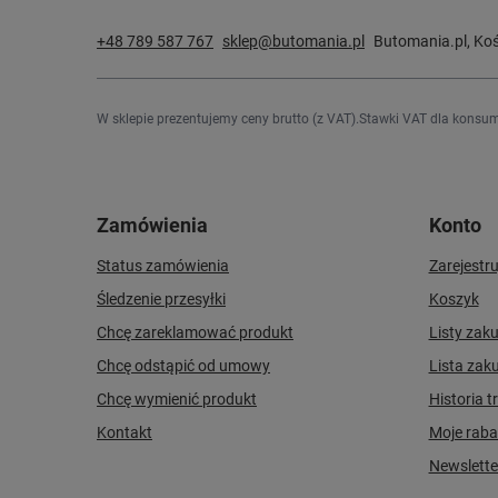
+48 789 587 767
sklep@butomania.pl
Butomania.pl
,
Koś
W sklepie prezentujemy ceny brutto (z VAT).
Stawki VAT dla konsum
Zamówienia
Konto
Status zamówienia
Zarejestru
Śledzenie przesyłki
Koszyk
Chcę zareklamować produkt
Listy zak
Chcę odstąpić od umowy
Lista zak
Chcę wymienić produkt
Historia t
Kontakt
Moje raba
Newslette