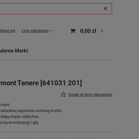
0,00 zł
loguj się
Listy zakupowe
ularne Marki
rmont Tenere [641031 201]
Dodaj do listy zakupowej
rmont.
naturalnej zapewnia ochronę kostki.
alają stopie oddychać.
ną amortyzację i głę