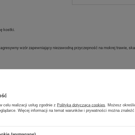
ę kostki.
agresywny wzór zapewniający niezawodną przyczepność na mokrej trawie, ska
Marka
Garmont
ość
Symbol
641031 201
w celu realizacji usług zgodnie z
Polityką dotyczącą cookies
. Możesz określi
Gwarancja
Gwarancja
eglądarce. Więcej informacji na temat warunków i prywatności można znaleźć
Płeć
męskie
cookie (wymagane)