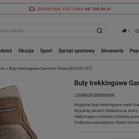
DARMOWA DOSTAWA
od 100,00 zł
Za
dzież
Okazja
Sport
Sprzęt sportowy
Akcesoria
Pop
kie
Buty trekkingowe Garmont Tenere [641031 201]
Buty trekkingowe Ga
+ Dodaj do porównania
Wygodne buty trekkingowe marki Ga
Wysokiej jakości cholewka ze skóry 
Oddychające wstawki z tkaniny pozw
Podeszwa zewnętrzna Vibram ma moc