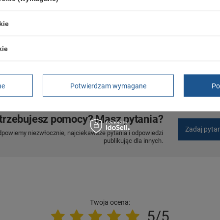
GWARANCJA
Czas na reklamację z tytułu rękojmi
kie
2 lata
rękojmia wyłączona dla przedsiębiorców
kie
Adres do reklamacji
Butomania.pl
Kościuszki 27b
85-079 Bydgoszcz
Polska
ne
Potwierdzam wymagane
Po
trzebujesz pomocy? Masz pytania?
Zadaj pyta
dpowiemy niezwłocznie, najciekawsze pytania i odpowiedzi
publikując dla innych.
Twoja ocena:
5/5