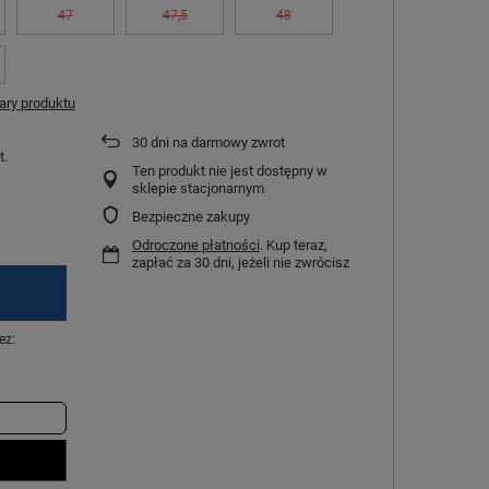
47
47,5
48
ry produktu
30
dni na darmowy zwrot
t.
Ten produkt nie jest dostępny w
sklepie stacjonarnym
Bezpieczne zakupy
Odroczone płatności
. Kup teraz,
zapłać za 30 dni, jeżeli nie zwrócisz
ez: