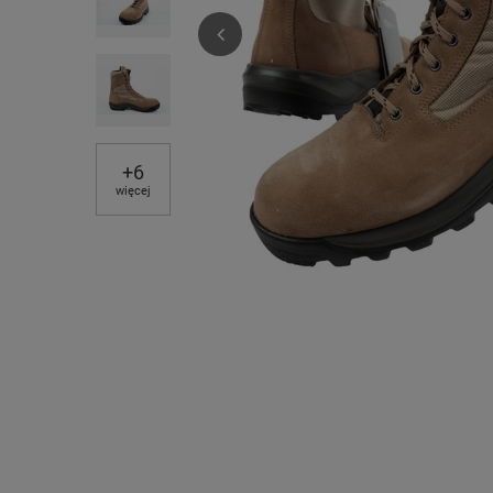
+
6
więcej