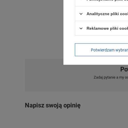
Analityczne pliki coo
Reklamowe pliki coo
Potwierdzam wybra
Po
Zadaj pytanie a my o
Napisz swoją opinię