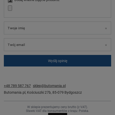
Twoje imię
Twój email
Wyślij opinię
+48 789 587 767
sklep@butomania.pl
Butomania.pl
,
Kościuszki 27b
,
85-079
Bydgoszcz
W sklepie prezentujemy ceny brutto (z VAT).
Stawki VAT dla konsumentów z kraju:
Polska
.