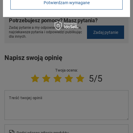
Potwierdzam wymagane
Potrzebujesz pomocy? Masz pytania?
Zadaj pytanie a my odpowiemy niezwłocznie,
Zadaj pytanie
najciekawsze pytania i odpowiedzi publikując
dla innych.
Napisz swoją opinię
Twoja ocena:
5/5
Treść twojej opinii
Dodaj własne zdjęcie produktu: