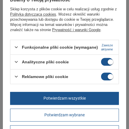
Dbamy o Twoją prywatność
Kolor
czarny
Sklep korzysta z plików cookie w celu realizacji usług zgodnie z
Polityką dotyczącą cookies
. Możesz określić warunki
przechowywania lub dostępu do cookie w Twojej przeglądarce.
GWARANCJA
Więcej informacji na temat warunków i prywatności można
znaleźć także na stronie
Prywatność i warunki Google
.
Czas na reklamację z tytułu rękojmi
2 lata
rękojmia wyłączona dla przedsiębiorców
Zawsze
Adres do reklamacji
Funkcjonalne pliki cookie (wymagane)
aktywne
Butomania.pl
Kościuszki 27b
85-079 Bydgoszcz
Analityczne pliki cookie
Polska
Reklamowe pliki cookie
Zobacz również
Buty sportowe Reebok Skycush [BS6715]
Potwierdzam wszystkie
89,00 zł
/
szt.
Potwierdzam wybrane
Buty sportowe Reebok Royal Charm [DV3816]
99,00 zł
/
szt.