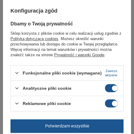
Symbol
365830 05
Konfiguracja zgód
Gwarancja
Gwarancja
Dbamy o Twoją prywatność
Materiał zewnętrzny
skóra ekologiczna
Sklep korzysta z plików cookie w celu realizacji usług zgodnie z
Zapięcie
sznurowane
Polityką dotyczącą cookies
. Możesz określić warunki
przechowywania lub dostępu do cookie w Twojej przeglądarce.
Więcej informacji na temat warunków i prywatności można
GWARANCJA
znaleźć także na stronie
Prywatność i warunki Google
.
Czas na reklamację z tytułu rękojmi
2 lata
Zawsze
rękojmia wyłączona dla przedsiębiorców
Funkcjonalne pliki cookie (wymagane)
aktywne
Adres do reklamacji
Butomania.pl
Kościuszki 27b
Analityczne pliki cookie
85-079 Bydgoszcz
Polska
Reklamowe pliki cookie
Zobacz również
Potwierdzam wszystkie
Puma buty damskie sportowe Karmen Rebelle