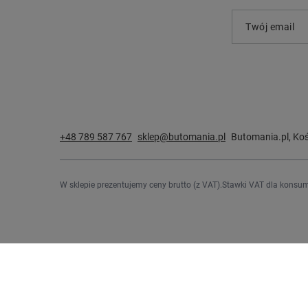
Twój email
+48 789 587 767
sklep@butomania.pl
Butomania.pl
,
Koś
W sklepie prezentujemy ceny brutto (z VAT).
Stawki VAT dla konsum
Zamówienia
Konto
Status zamówienia
Zarejestru
Śledzenie przesyłki
Koszyk