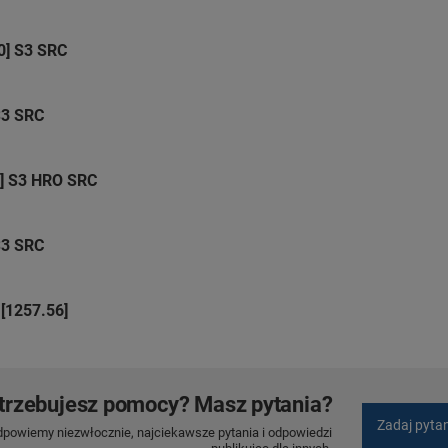
0] S3 SRC
S3 SRC
4] S3 HRO SRC
S3 SRC
[1257.56]
trzebujesz pomocy? Masz pytania?
Zadaj pyta
dpowiemy niezwłocznie, najciekawsze pytania i odpowiedzi