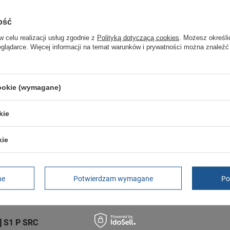
GWARANCJA
ość
Czas na reklamację z tytułu rękojmi
2 lata
w celu realizacji usług zgodnie z
Polityką dotyczącą cookies
. Możesz określi
rękojmia wyłączona dla przedsiębiorców
eglądarce. Więcej informacji na temat warunków i prywatności można znaleźć
Adres do reklamacji
Butomania.pl
Kościuszki 27b
85-079 Bydgoszcz
cookie (wymagane)
Polska
kie
kie
 S3
ne
Potwierdzam wymagane
Po
0] S1 P HRO SRC
] S1 P SRC