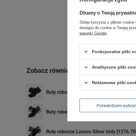
Dbamy o Twoją prywatn
Sklep korzysta z plików cookie 
dostępu do cookie w Twojej prz
warunki Google
.
Funkcjonalne pliki 
Analityczne pliki coo
Zobacz również
Reklamowe pliki coo
Buty robocze ochronne Lavoro [1229.50]
Potwierdzam wybra
Buty robocze Lavoro Skywalker [1279.2
Buty robocze Lavoro Silver Indy [1276.70