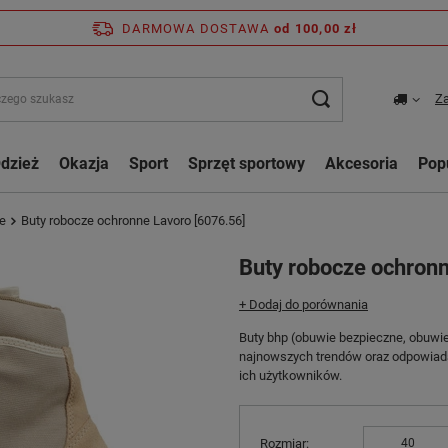
DARMOWA DOSTAWA
od 100,00 zł
Za
dzież
Okazja
Sport
Sprzęt sportowy
Akcesoria
Pop
e
Buty robocze ochronne Lavoro [6076.56]
Buty robocze ochronn
+ Dodaj do porównania
Buty bhp (obuwie bezpieczne, obuw
najnowszych trendów oraz odpowiad
ich użytkowników.
Rozmiar
40