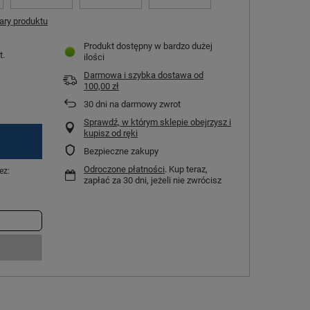
ry produktu
Produkt dostępny w bardzo dużej
t.
ilości
Darmowa i szybka dostawa
od
100,00 zł
30
dni na darmowy zwrot
Sprawdź, w którym sklepie obejrzysz i
kupisz od ręki
Bezpieczne zakupy
Odroczone płatności
. Kup teraz,
ez:
zapłać za 30 dni, jeżeli nie zwrócisz