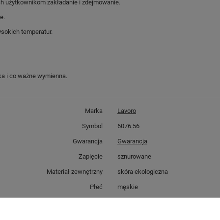
ch użytkownikom zakładanie i zdejmowanie.
e.
sokich temperatur.
ka i co ważne wymienna.
Marka
Lavoro
Symbol
6076.56
Gwarancja
Gwarancja
Zapięcie
sznurowane
Materiał zewnętrzny
skóra ekologiczna
Płeć
męskie