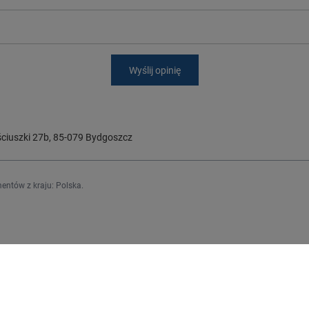
Wyślij opinię
ciuszki 27b
,
85-079
Bydgoszcz
entów z kraju:
Polska
.
Regulaminy
j się
Informacje o sklepie
Wysyłka