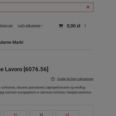
0,00 zł
loguj się
Listy zakupowe
ularne Marki
e Lavoro [6076.56]
Dodaj do listy zakupowej
ie ochronne, obuwie zawodowe) zaprojektowane są według
ają normom europejskim w zakresie ochrony i bezpieczeństwa
41
42
44