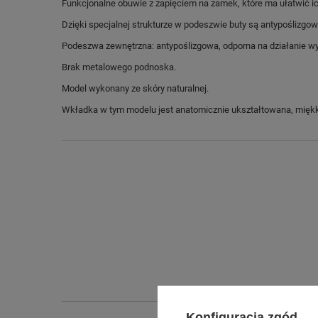
Funkcjonalne obuwie z zapięciem na zamek, które ma ułatwić i
Dzięki specjalnej strukturze w podeszwie buty są antypoślizgow
Podeszwa zewnętrzna: antypoślizgowa, odporna na działanie wy
Brak metalowego podnoska.
Model wykonany ze skóry naturalnej.
Wkładka w tym modelu jest anatomicznie ukształtowana, mięk
Konfiguracja zgód