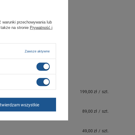
ć warunki przechowywania lub
 także na stronie
Prywatność i
Zawsze aktywne
199,00 zł
/
szt.
twierdzam wszystkie
89,00 zł
/
szt.
49,00 zł
/
szt.