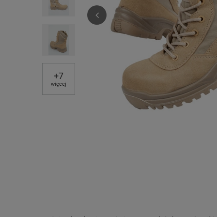
+
7
więcej