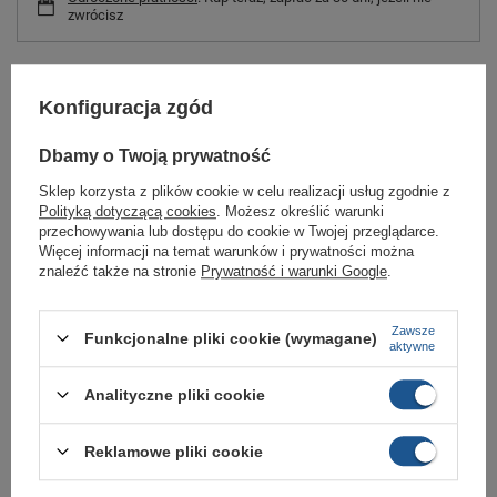
zwrócisz
Wsuwane męskie buty WIND AQUASHOES marki Mares nie boją się
Konfiguracja zgód
wody.
Przeznaczone są do zwiedzania plaż, kąpieli w zbiornikach ze skalistym
Dbamy o Twoją prywatność
lub koralowym dnem.
Sklep korzysta z plików cookie w celu realizacji usług zgodnie z
Lekkie materiały - neopren i siatka poliestrowa - nie przepuszczają wody i
Polityką dotyczącą cookies
. Możesz określić warunki
w ogóle nie przeszkadzają w komfortowym pływaniu.
przechowywania lub dostępu do cookie w Twojej przeglądarce.
Silikonowa podeszwa nie ślizga się po mokrych nawierzchniach,
Więcej informacji na temat warunków i prywatności można
zapewniając dziecku bezpieczeństwo.
znaleźć także na stronie
Prywatność i warunki Google
.
Zawsze
Funkcjonalne pliki cookie (wymagane)
Marka
Producent niezdefiniowany
aktywne
Symbol
440782-LMBK
Analityczne pliki cookie
Gwarancja
Gwarancja
Materiał zewnętrzny
tkanina
Reklamowe pliki cookie
Kolor
wielokolorowy