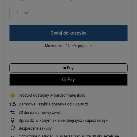
Dodaj do koszyka
Możesz kupić także poprzez:
Produkt dostępny w bardzo małej ilości
Darmowa i szybka dostawa
od
100,00 zł
30
dni na darmowy zwrot
Sprawdź, w którym sklepie obejrzysz i kupisz od ręki
Bezpieczne zakupy
Odroczone płatności
. Kup teraz, zapłać za 30 dni, jeżeli nie